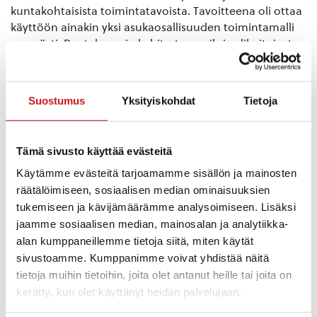
kuntakohtaisista toimintatavoista. Tavoitteena oli ottaa
käyttöön ainakin yksi asukaosallisuuden toimintamalli
pysyvästi. Rautalammin kehitysteemoiksi valikoituivat
Sote-palvelut, Yhteisöllinen toiminta ja Koko kylä
turvana.
Suostumus
Yksityiskohdat
Tietoja
Rautalammilla OSKU-hankkeen suurimmat
onnistumiset olivat
“sote-kapina”
(asukkaiden äänen
esiin nostaminen uudella tavalla) ja
kyläkävelyt
Tämä sivusto käyttää evästeitä
(helposti omaksuttava, yhteisöllinen toimintamalli).
Käytämme evästeitä tarjoamamme sisällön ja mainosten
Turvallisuusteema
jäi kesken hankkeessä, mutta loi
räätälöimiseen, sosiaalisen median ominaisuuksien
pohjaa jatkohankkeille. Kunnan vahvuutena on pitkä
talkooperinne, joka näkyi aktiivisena osallistumisena.
tukemiseen ja kävijämäärämme analysoimiseen. Lisäksi
Vaikutuksena asukkaiden tarinat saatiin esille,
jaamme sosiaalisen median, mainosalan ja analytiikka-
Yhdessä tekeminen ja ”Itu” turvallisuudesta.
alan kumppaneillemme tietoja siitä, miten käytät
Turvallisuutta viedään eteenpäin yhdessä kylien kanssa.
sivustoamme. Kumppanimme voivat yhdistää näitä
tietoja muihin tietoihin, joita olet antanut heille tai joita on
Kyläkävelyitä on tähän mennessä toteutettu neljä:
kerätty, kun olet käyttänyt heidän palvelujaan.
ensimmäinen oli huhtikuussa linturetki Rastunsuon