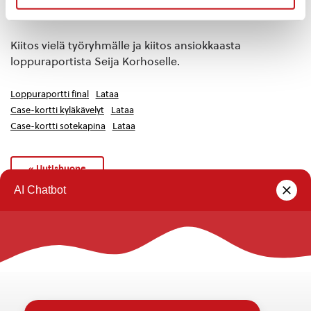
casekortit
Kiitos vielä työryhmälle ja kiitos ansiokkaasta
loppuraportista Seija Korhoselle.
Loppuraportti final
Lataa
Case-kortti kyläkävelyt
Lataa
Case-kortti sotekapina
Lataa
« Uutishuone
Rautalammin kunta
Yhteystiedot
Kuntainfo