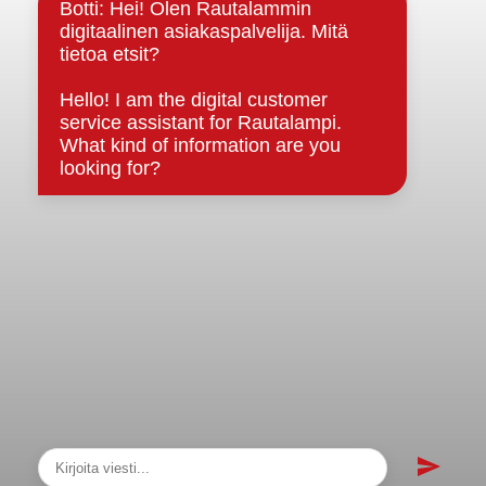
Strategiat, ohjelmat, ohjeet, suunnitelmat, säännöt ja
sopimukset
Asiakirjajulkisuuskuvaus
Evästeet
Saavutettavuusseloste
Tietosuoja
Tietosuojaselosteet
Tietopyyntö
Päätöksenteko ja lähidemokratia
Päätökset, esityslistat & pöytäkirjat
Hallinto
Kunnanhallitus
Kunnanvaltuusto
Lautakunnat