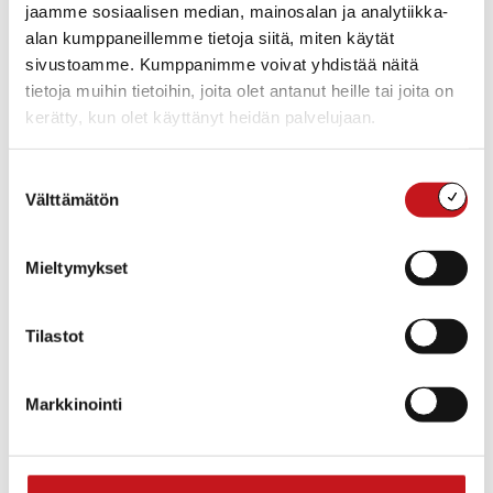
jaamme sosiaalisen median, mainosalan ja analytiikka-
Kunnat ovat arkemme perusta – niiden tarjoamat palvelut
alan kumppaneillemme tietoja siitä, miten käytät
näkyvät elämässämme päivittäin, usein huomaamattamme.
sivustoamme. Kumppanimme voivat yhdistää näitä
Koulut, päiväkodit, liikuntapaikat, kirjastot, puhdas juomavesi ja
toimiva jätehuolto ovat...
tietoja muihin tietoihin, joita olet antanut heille tai joita on
kerätty, kun olet käyttänyt heidän palvelujaan.
Suostumuksen
Välttämätön
valinta
Mieltymykset
Tilastot
Markkinointi
ASUMINEN JA YMPÄRISTÖ
,
HYVINVOINTI
,
KULTTUURI
,
KULTTUURI
JA VAPAA-AIKA
20.8.2025 — 15:24
Osallisuus kuuluu kaikille -loppuraportti