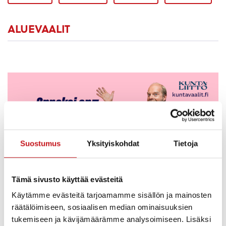
ALUEVAALIT
Suostumus
Yksityiskohdat
Tietoja
Tämä sivusto käyttää evästeitä
HALLINTO & PÄÄTÖKSENTEKO
,
PÄÄTÖKSENTEKO JA HALLINTO
Käytämme evästeitä tarjoamamme sisällön ja mainosten
16.1.2025 — 14:26
räätälöimiseen, sosiaalisen median ominaisuuksien
Rautalampi mukana Onneksi on kunnat! -
tukemiseen ja kävijämäärämme analysoimiseen. Lisäksi
kampanjassa