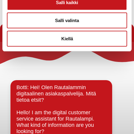
Salli kaikki
Rautalammin onnistumiset hankkeessa ”Sote-kapina” ja
kyläkävelyt Hanke käynnistettiin maaliskuun 2024 aikana
pitämällä jokaisen kumppanikunnan kanssa aloituspalaveri.
Salli valinta
Palavereissa sovittii...
Kiellä
Rautalammin kunta
Yhteystiedot
Kuntainfo
Strategiat, ohjelmat, ohjeet, suunnitelmat, säännöt ja
sopimukset
Asiakirjajulkisuuskuvaus
Evästeet
Saavutettavuusseloste
Tietosuoja