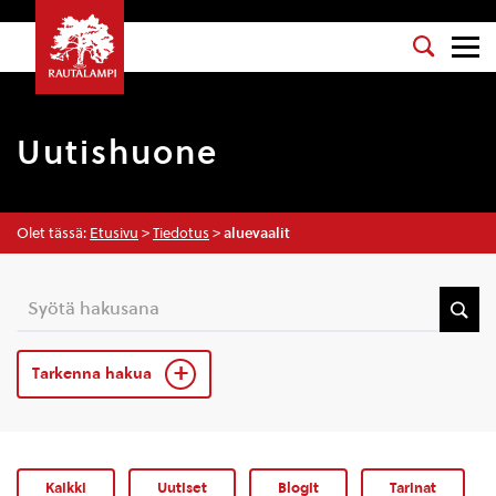
Uutishuone
Olet tässä:
Etusivu
>
Tiedotus
>
aluevaalit
Tarkenna hakua
Kaikki
Uutiset
Blogit
Tarinat