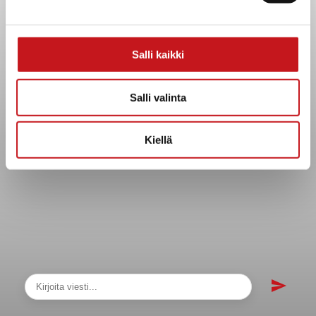
Asiakirjajulkisuuskuvaus
Evästeet
Salli kaikki
Saavutettavuusseloste
Tietosuoja
Salli valinta
Tietosuojaselosteet
Tietopyyntö
Kiellä
Päätöksenteko ja lähidemokratia
Päätökset, esityslistat & pöytäkirjat
Hallinto
Kunnanhallitus
Kunnanvaltuusto
Lautakunnat