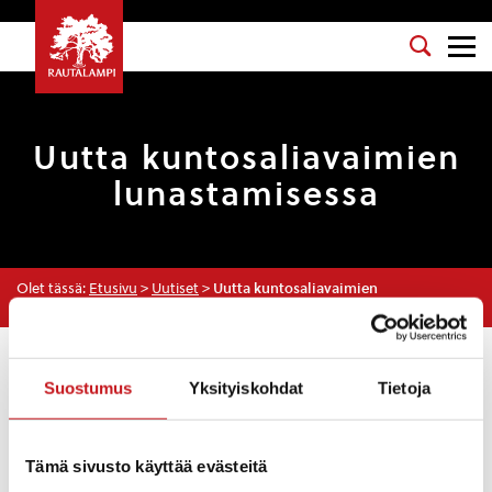
Uutta kuntosaliavaimien
lunastamisessa
Olet tässä:
Etusivu
>
Uutiset
>
Uutta kuntosaliavaimien
lunastamisessa
Uutiset
Suostumus
Yksityiskohdat
Tietoja
ASUMINEN JA YMPÄRISTÖ
,
KULTTUURI JA VAPAA-AIKA
,
LIIKUNTA
11.2.2021 — 14:46
Tämä sivusto käyttää evästeitä