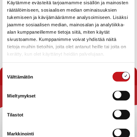
Käytämme evästeitä tarjoamamme sisällön ja mainosten
Kuntosalien uusia avaimia ja vanhojen uusimisia pystyy
räätälöimiseen, sosiaalisen median ominaisuuksien
nyt hoitamaan kirjaston lisäksi kunnanviraston
tukemiseen ja kävijämäärämme analysoimiseen. Lisäksi
neuvonnassa ma-pe klo. 9.00-15.00 sekä uimahallin
jaamme sosiaalisen median, mainosalan ja analytiikka-
lippukassalla uimahallin aukioloaikoina. Uimahallilla
alan kumppaneillemme tietoja siitä, miten käytät
onnistuu nyt myös korttimaksu.
sivustoamme. Kumppanimme voivat yhdistää näitä
tietoja muihin tietoihin, joita olet antanut heille tai joita on
Liikunnan riemua !
kerätty, kun olet käyttänyt heidän palvelujaan.
« Uutishuone
Suostumuksen
Välttämätön
valinta
Mieltymykset
Rautalammin kunta
Yhteystiedot
Tilastot
Kuntainfo
Strategiat, ohjelmat, ohjeet, suunnitelmat, säännöt ja
Markkinointi
sopimukset