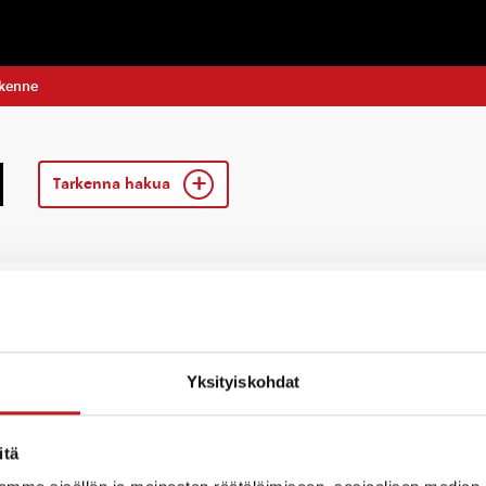
ikenne
Tarkenna hakua
Tarinat
Yksityiskohdat
itä