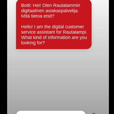
Päätöksenteko ja lähidemokratia
Päätökset, esityslistat & pöytäkirjat
Hallinto
Kunnanhallitus
Kunnanvaltuusto
Lautakunnat