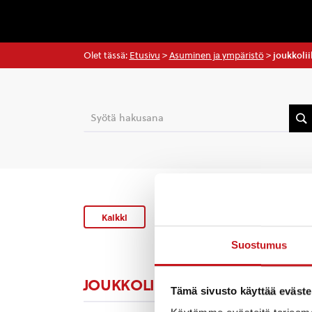
Olet tässä:
Etusivu
>
Asuminen ja ympäristö
>
joukkoli
Kaikki
Uutiset
Blogit
Suostumus
JOUKKOLIIKENNE
Tämä sivusto käyttää eväste