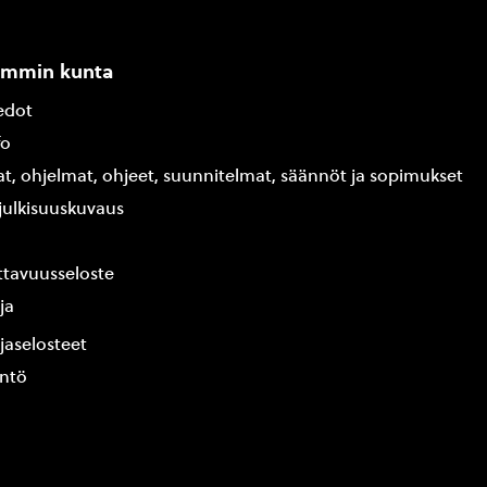
ammin kunta
edot
fo
at, ohjelmat, ohjeet, suunnitelmat, säännöt ja sopimukset
ajulkisuuskuvaus
tavuusseloste
ja
jaselosteet
yntö