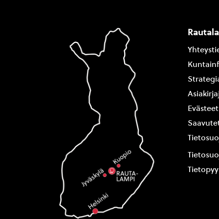
Rautal
Yhteysti
Kuntain
Strategi
Asiakirj
Evästeet
Saavutet
Tietosuo
Tietosuo
Tietopy