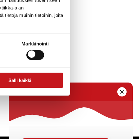
 ominaisuuksien tukemiseen
ILU
tiikka-alan
ietoja muihin tietoihin, joita
.
Markkinointi
ILU
Salli kaikki
an
a