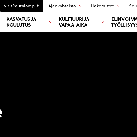
VisitRautalampi.fi
Ajankohtaista
Hakemistot
Seu
KASVATUS JA
KULTTUURI JA
ELINVOIMA
KOULUTUS
VAPAA-AIKA
TYÖLLISYY
e