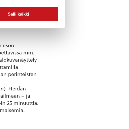
Salli kaikki
naisen
oettavissa mm.
alokuvanäyttely
ttamilla
an perinteisten
ri). Heidän
aailmaan – ja
in 25 minuuttia.
nimaisemia.