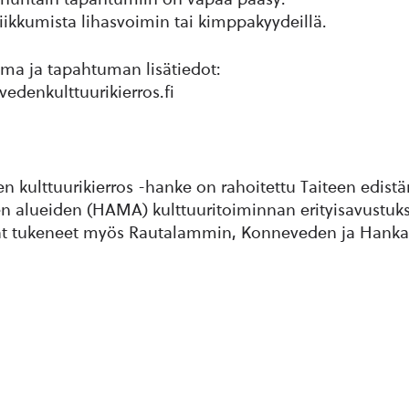
ikkumista lihasvoimin tai kimppakyydeillä.
ma ja tapahtuman lisätiedot:
edenkulttuurikierros.fi
 kulttuurikierros -hanke on rahoitettu Taiteen edist
n alueiden (HAMA) kulttuuritoiminnan erityisavustuks
t tukeneet myös Rautalammin, Konneveden ja Hanka