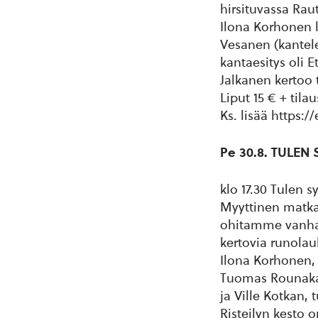
hirsituvassa Rau
Ilona Korhonen l
Vesanen (kantele
kantaesitys oli 
Jalkanen kertoo 
Liput 15 € + tila
Ks. lisää https:/
Pe 30.8. TULEN
klo 17.30 Tulen sy
Myyttinen matka
ohitamme vanha
kertovia runola
Ilona Korhonen, 
Tuomas Rounakari
ja Ville Kotkan, t
Risteilyn kesto o