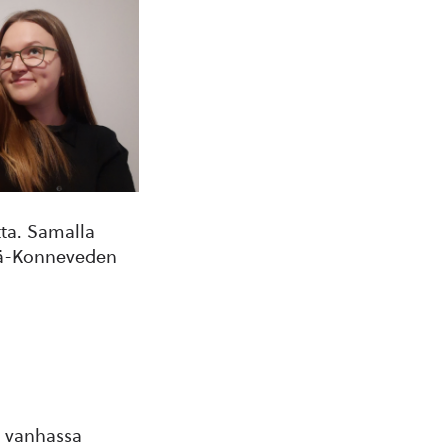
tta. Samalla
elä-Konneveden
n vanhassa