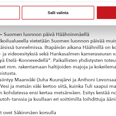
ka noin 30 km yhteen suuntaan.
Salli valinta
ki Hankasalmelta Häähninmäelle
ka noin 16 km yhteen suuntaan.
la – Suomen luonnon päivä Häähninmäellä
oilualueella vietetään Suomen luonnon päivää mui
isissä tunnelmissa. Iltapäivän aikana Häähnillä on k
i- ja videoesityksiä sekä Hankasalmen kameraseuran v
yä Etelä-Konnevedellä”. Paikallisten yhdistysten toteu
ääset mm. rakentamaan haltijoiden majoja ja kokeilema
istusta.
iintyy Maanväki (Juha Kuurajärvi ja Anthoni Levonsaa
 Vesi ja metsän väki kertoo siitä, kuinka Tuli saapui m
n kohdatessa ensi kertaa metsänväen. Esitys kestää no
toh-tanssia ja kuullaan eri soittimilla loihdittuja ää
et ovet Säkinmäen korsulla