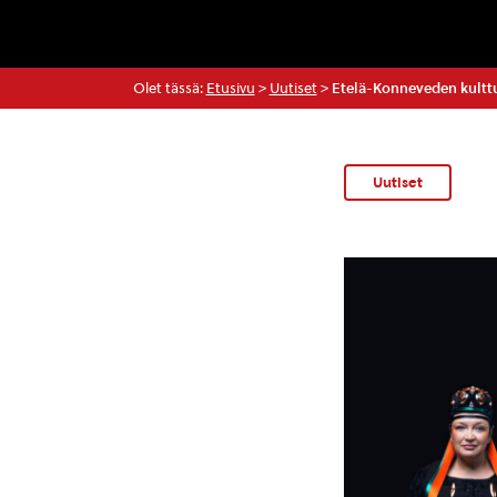
Olet tässä:
Etusivu
>
Uutiset
>
Etelä-Konneveden kulttu
Uutiset