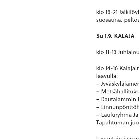
klo 18-21 Jälkil
suosauna, pelto
Su 1.9. KALAJA
klo 11-13 Juhlal
klo 14-16 Kalaja
laavulla:
– Jyväskyläläine
– Metsähallituk
– Rautalammin 
– Linnunpönttö
– Lauluryhmä Jä
Tapahtuman juon
Lauantain ja su