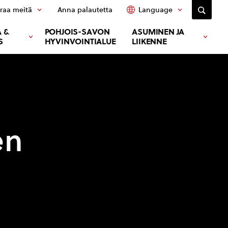
raa meitä
Anna palautetta
Language
 &
POHJOIS-SAVON
ASUMINEN JA
S
HYVINVOINTIALUE
LIIKENNE
en
s