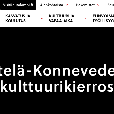
VisitRautalampi.fi
Ajankohtaista
Hakemistot
Seu
KASVATUS JA
KULTTUURI JA
ELINVOIMA
KOULUTUS
VAPAA-AIKA
TYÖLLISYY
telä-Konneved
kulttuurikierro