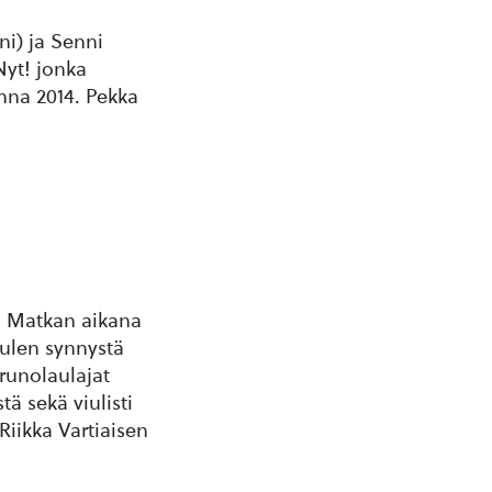
i) ja Senni
Nyt! jonka
nna 2014. Pekka
. Matkan aikana
ulen synnystä
runolaulajat
ä sekä viulisti
iikka Vartiaisen