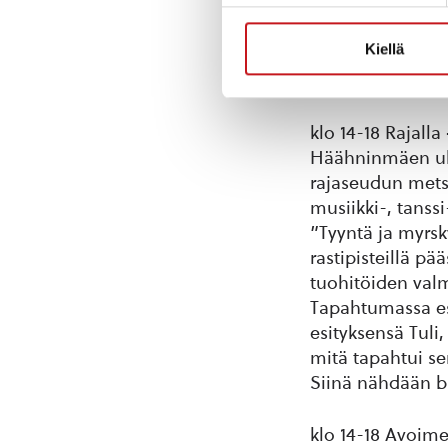
Pyöräiltävä mat
Kiellä
klo 14 Pyöräret
Pyöräiltävä mat
klo 14-18 Rajal
Häähninmäen ulk
rajaseudun metsä
musiikki-, tanss
”Tyyntä ja myrsk
rastipisteillä p
tuohitöiden valm
Tapahtumassa es
esityksensä Tuli,
mitä tapahtui se
Siinä nähdään bu
klo 14-18 Avoim