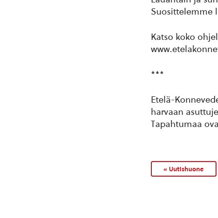
Suosittelemme li
Katso koko ohjel
www.etelakonnev
***
Etelä-Konneveden
harvaan asuttuje
Tapahtumaa ova
« Uutishuone