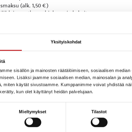
usmaksu (alk. 1,50 €)
ltää laivamatkan, ohjelman ja kahvit.
ut: https://etelakonnevedenkulttuurikierros.fi/tulen-syn
Yksityiskohdat
ja, kasveja ja kansanparantajia, Konneveden museo
sittää runolauluja ja loitsuja museon savutuvassa ja
itä
nsä, kansanparantaja Aapi Lehmosen kasvipenkkiä. Mu
mme sisällön ja mainosten räätälöimiseen, sosiaalisen median
Vapaa pääsy.
iseen. Lisäksi jaamme sosiaalisen median, mainosalan ja analy
, miten käytät sivustoamme. Kumppanimme voivat yhdistää näitä t
etsä ja musiikkia, Hankasalmen museokylä
n kerätty, kun olet käyttänyt heidän palvelujaan.
o Pihlaja kertoo metson elinympäristöstä sekä ihmise
musiikkia esittää musiikkilukiolainen ja nuori metsästä
pääsy. Tarjolla lounasta omakustanteisesti.
Mieltymykset
Tilastot
retki Konneveden museolta Häähninmäelle