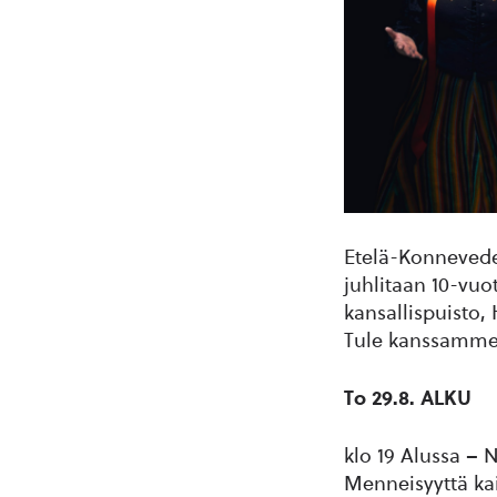
Etelä-Konneveden 
juhlitaan 10-vu
kansallispuisto,
Tule kanssamme 
To 29.8. ALKU
klo 19 Alussa – N
Menneisyyttä ka