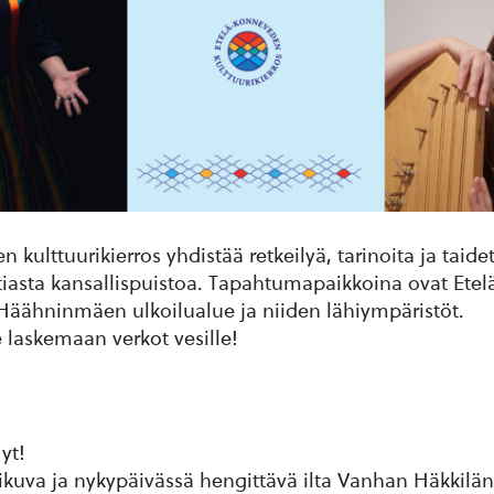
kulttuurikierros yhdistää retkeilyä, tarinoita ja taide
otiasta kansallispuistoa. Tapahtumapaikkoina ovat Et
 Häähninmäen ulkoilualue ja niiden lähiympäristöt.
laskemaan verkot vesille!
yt!
ikuva ja nykypäivässä hengittävä ilta Vanhan Häkkilä