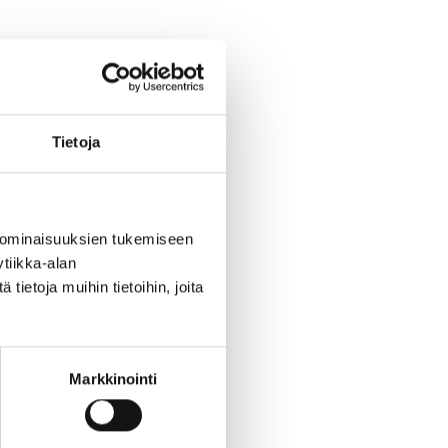
ty/
Tietoja
 Maire Lehmonen
seon näyttelyt
 ominaisuuksien tukemiseen
tiikka-alan
ietoja muihin tietoihin, joita
n ja metson
jä Valtteri
Markkinointi