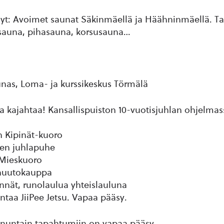
öylyt: Avoimet saunat Säkinmäellä ja Häähninmäellä. T
sauna, pihasauna, korsusauna…
ounas, Loma- ja kurssikeskus Törmälä
lta kajahtaa! Kansallispuiston 10-vuotisjuhlan ohjelma
n Kipinät-kuoro
sen juhlapuhe
Mieskuoro
huutokauppa
nnät, runolaulua yhteislauluna
taa JiiPee Jetsu. Vapaa pääsy.
nnuntain tapahtumiin on vapaa pääsy.