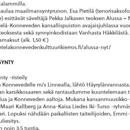
talammilla.
aulaa maailmansyntyrunon. Esa Pietilä (tenorisaksofon
) esittävät säveltäjä Pekka Jalkasen teoksen Alussa – 
Etelä-Konneveden kansallispuiston avajaisjuhlassa vuo
teoksesta sekä synnyinkodistaan Vanhasta Häkkilästä.
usmaksut (alk. 1,50 €)
/etelakonnevedenkulttuurikierros.fi/alussa-nyt/
 SYNTY
nty -risteily
 Konnevedelle m/s Linnealla, lähtö Häyrylänrannasta
n karsikkosaaren sekä rantaudumme kuuntelemaan t
ulua ja Konneveden aaltoja. Mukana kansanmuusikko-
Maari Kallberg ja Anna-Kaisa Liedes Iki-Turso -ryhmäst
. Lopuksi nähdään paikallisten taiteilijoiden, Emmi-R
uliesitys.
n noin 3,5 tuntia.