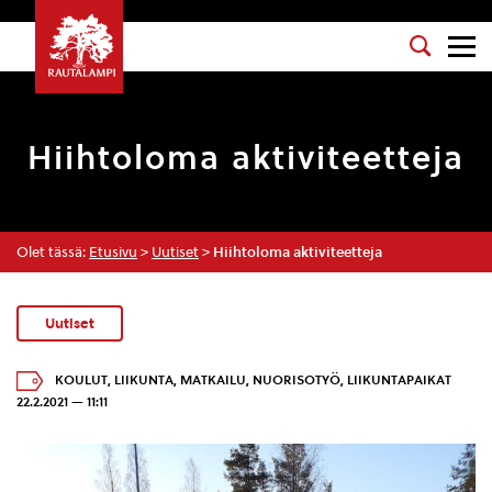
Hiihtoloma aktiviteetteja
Olet tässä:
Etusivu
>
Uutiset
>
Hiihtoloma aktiviteetteja
Uutiset
KOULUT
,
LIIKUNTA
,
MATKAILU
,
NUORISOTYÖ
,
LIIKUNTAPAIKAT
22.2.2021 — 11:11