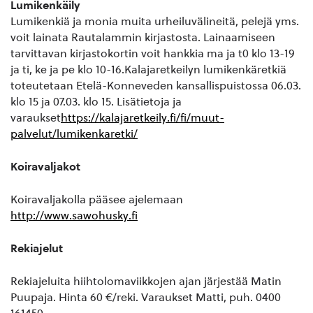
Lumikenkäily
Lumikenkiä ja monia muita urheiluvälineitä, pelejä yms.
voit lainata Rautalammin kirjastosta. Lainaamiseen
tarvittavan kirjastokortin voit hankkia ma ja t0 klo 13-19
ja ti, ke ja pe klo 10-16.Kalajaretkeilyn lumikenkäretkiä
toteutetaan Etelä-Konneveden kansallispuistossa 06.03.
klo 15 ja 07.03. klo 15. Lisätietoja ja
varaukset
https://kalajaretkeily.fi/fi/muut-
palvelut/lumikenkaretki/
Koiravaljakot
Koiravaljakolla pääsee ajelemaan
http://www.sawohusky.fi
Rekiajelut
Rekiajeluita hiihtolomaviikkojen ajan järjestää Matin
Puupaja. Hinta 60 €/reki. Varaukset Matti, puh. 0400