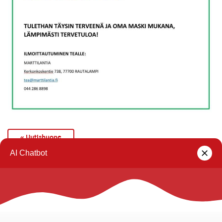
« Uutishuone
Rautalammin kunta
Yhteystiedot