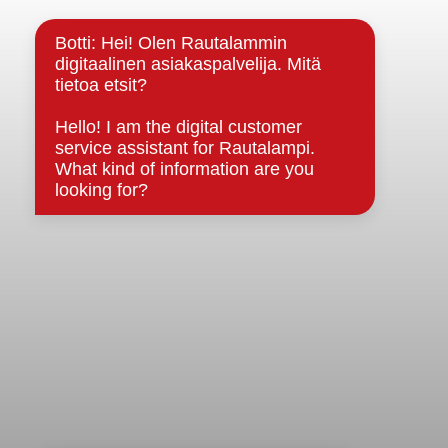
Kuntainfo
Strategiat, ohjelmat, ohjeet, suunnitelmat, säännöt ja
sopimukset
Asiakirjajulkisuuskuvaus
Evästeet
Saavutettavuusseloste
Tietosuoja
Tietosuojaselosteet
Tietopyyntö
Päätöksenteko ja lähidemokratia
Päätökset, esityslistat & pöytäkirjat
Hallinto
Kunnanhallitus
Kunnanvaltuusto
Lautakunnat