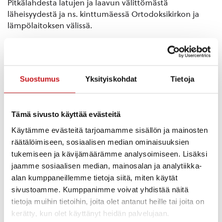
Pitkälahdesta latujen ja laavun välittömästä
läheisyydestä ja ns. kinttumäessä Ortodoksikirkon ja
lämpölaitoksen välissä.
Suostumus
Yksityiskohdat
Tietoja
Tämä sivusto käyttää evästeitä
Käytämme evästeitä tarjoamamme sisällön ja mainosten
räätälöimiseen, sosiaalisen median ominaisuuksien
tukemiseen ja kävijämäärämme analysoimiseen. Lisäksi
jaamme sosiaalisen median, mainosalan ja analytiikka-
alan kumppaneillemme tietoja siitä, miten käytät
sivustoamme. Kumppanimme voivat yhdistää näitä
tietoja muihin tietoihin, joita olet antanut heille tai joita on
Laavut
kerätty, kun olet käyttänyt heidän palvelujaan.
Rautalammilla on useita hienoja laavuja, joiden kaikki