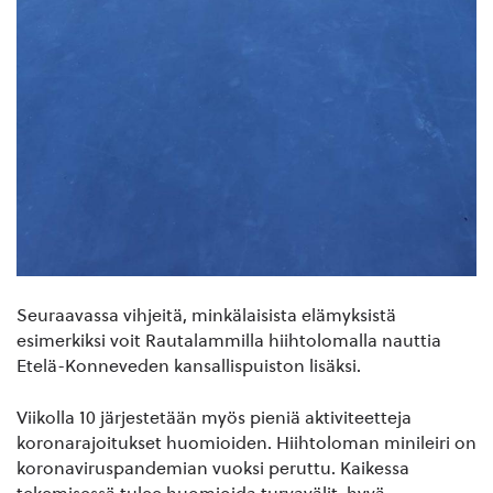
Seuraavassa vihjeitä, minkälaisista elämyksistä
esimerkiksi voit Rautalammilla hiihtolomalla nauttia
Etelä-Konneveden kansallispuiston lisäksi.
Viikolla 10 järjestetään myös pieniä aktiviteetteja
koronarajoitukset huomioiden. Hiihtoloman minileiri on
koronaviruspandemian vuoksi peruttu. Kaikessa