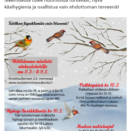
tekemisessä tulee huomioida turvavälit, hyvä
käsihygienia ja osallistua vain ehdottoman terveenä!