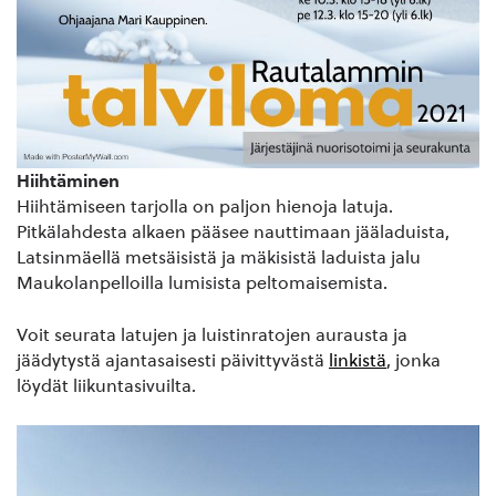
Hiihtäminen
Hiihtämiseen tarjolla on paljon hienoja latuja.
Pitkälahdesta alkaen pääsee nauttimaan jääladuista,
Latsinmäellä metsäisistä ja mäkisistä laduista jalu
Maukolanpelloilla lumisista peltomaisemista.
Voit seurata latujen ja luistinratojen aurausta ja
jäädytystä ajantasaisesti päivittyvästä
linkistä
, jonka
löydät liikuntasivuilta.