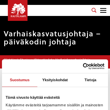
Varhaiskasvatusjohtaja –
päiväkodin johtaja
Olet tässä:
Etusivu
>
Yhteystiedot
>
Varhaiskasvatusjohtaja –
päiväkodin johtaja
Sinikka Tiitinen
Suostumus
Yksityiskohdat
Tietoja
040 572 5321
sinikka.tiitinen@rautalampi.fi
Tämä sivusto käyttää evästeitä
Yksikkö
Varhaiskasvatus ja esiopetus
Käytämme evästeitä tarjoamamme sisällön ja mainosten