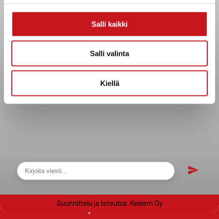
Evästeet
Saavutettavuusseloste
Salli kaikki
Tietosuoja
Tietosuojaselosteet
Salli valinta
Tietopyyntö
Päätöksenteko ja lähidemokratia
Kiellä
Päätökset, esityslistat & pöytäkirjat
Hallinto
Kunnanhallitus
Kunnanvaltuusto
Lautakunnat
Näytä sivukartta