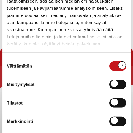
räätälöimiseen, sosiaalisen median ominaisuuksien
Toimipaikka
tukemiseen ja kävijämäärämme analysoimiseen. Lisäksi
Koulutie 16
77700 Rautalampi
jaamme sosiaalisen median, mainosalan ja analytiikka-
alan kumppaneillemme tietoja siitä, miten käytät
sivustoamme. Kumppanimme voivat yhdistää näitä
tietoja muihin tietoihin, joita olet antanut heille tai joita on
kerätty, kun olet käyttänyt heidän palvelujaan.
« Yhteystiedot
Suostumuksen
Välttämätön
valinta
Rautalammin kunta
Mieltymykset
Yhteystiedot
Kuntainfo
Tilastot
Strategiat, ohjelmat, ohjeet, suunnitelmat, säännöt ja
sopimukset
Markkinointi
Asiakirjajulkisuuskuvaus