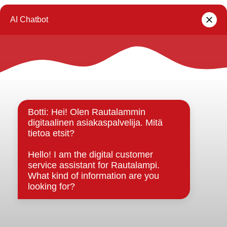
« Tontit
Rautalammin kunta
Yhteystiedot
Kuntainfo
Strategiat, ohjelmat, ohjeet, suunnitelmat, säännöt ja
sopimukset
Asiakirjajulkisuuskuvaus
Evästeet
Saavutettavuusseloste
Tietosuoja
Tietosuojaselosteet
Tietopyyntö