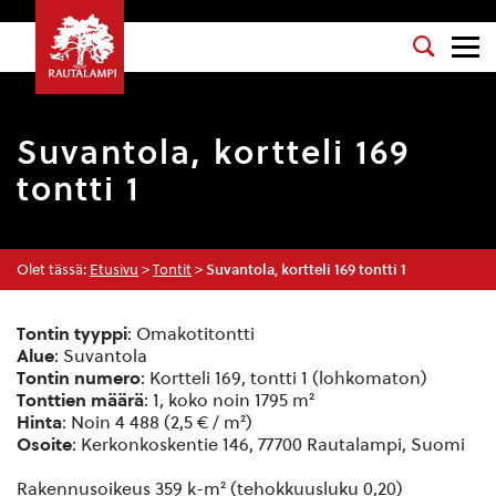
Suvantola, kortteli 169
tontti 1
Olet tässä:
Etusivu
>
Tontit
>
Suvantola, kortteli 169 tontti 1
Tontin tyyppi
: Omakotitontti
Alue
: Suvantola
Tontin numero
: Kortteli 169, tontti 1 (lohkomaton)
Tonttien määrä
: 1, koko noin 1795 m²
Hinta
: Noin 4 488 (2,5 € / m²)
Osoite
: Kerkonkoskentie 146, 77700 Rautalampi, Suomi
Rakennusoikeus 359 k-m² (tehokkuusluku 0,20)