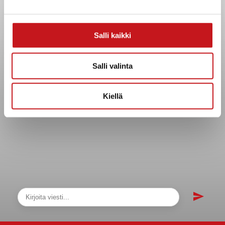
Asiakirjajulkisuuskuvaus
Evästeet
Salli kaikki
Saavutettavuusseloste
Tietosuoja
Salli valinta
Tietosuojaselosteet
Tietopyyntö
Kiellä
Päätöksenteko ja lähidemokratia
Päätökset, esityslistat & pöytäkirjat
Hallinto
Kunnanhallitus
Kunnanvaltuusto
Lautakunnat