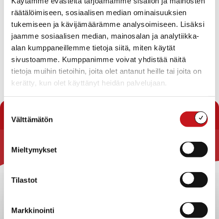
Käytämme evästeitä tarjoamamme sisällön ja mainosten
Kunnallinen vesi- ja viemäriverkosto suunnitteilla.
räätälöimiseen, sosiaalisen median ominaisuuksien
tukemiseen ja kävijämäärämme analysoimiseen. Lisäksi
Lisätietoja:
jaamme sosiaalisen median, mainosalan ja analytiikka-
Rakennustarkastaja Laura Paloniemi, puh.040 358 7787,
alan kumppaneillemme tietoja siitä, miten käytät
laura.paloniemi@rautalampi.fi
sivustoamme. Kumppanimme voivat yhdistää näitä
tietoja muihin tietoihin, joita olet antanut heille tai joita on
Sijainti kartalla
kerätty, kun olet käyttänyt heidän palvelujaan.
Suostumuksen
« Tontit
Välttämätön
valinta
Mieltymykset
Rautalammin kunta
Yhteystiedot
Tilastot
Kuntainfo
Strategiat, ohjelmat, ohjeet, suunnitelmat, säännöt ja
Markkinointi
sopimukset