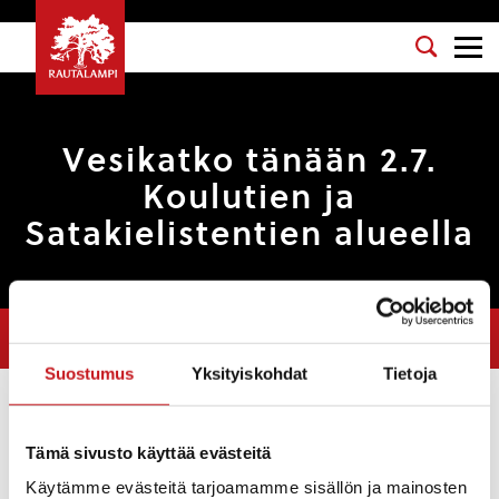
Vesikatko tänään 2.7.
Koulutien ja
Satakielistentien alueella
Olet tässä:
Etusivu
>
Uutiset
>
Vesikatko tänään 2.7. Koulutien ja
Satakielistentien alueella
Suostumus
Yksityiskohdat
Tietoja
Uutiset
Tämä sivusto käyttää evästeitä
2.7.2025 — 09:50
Käytämme evästeitä tarjoamamme sisällön ja mainosten