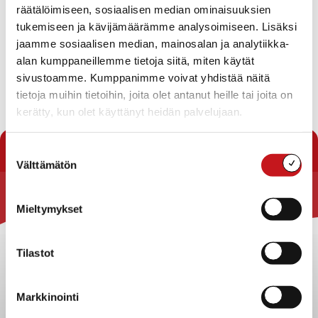
räätälöimiseen, sosiaalisen median ominaisuuksien
Kuopiontie 48 kohdalla olevat korjaustyöt aiheuttavat
tukemiseen ja kävijämäärämme analysoimiseen. Lisäksi
lyhyen vesikatkoksen tänään 2.7. klo.12.00-13.00 välisenä
jaamme sosiaalisen median, mainosalan ja analytiikka-
aikana Koulutien ja Satakielistentien alueella.
alan kumppaneillemme tietoja siitä, miten käytät
sivustoamme. Kumppanimme voivat yhdistää näitä
Vesilaitos
tietoja muihin tietoihin, joita olet antanut heille tai joita on
kerätty, kun olet käyttänyt heidän palvelujaan.
« Uutishuone
Suostumuksen
Välttämätön
valinta
Rautalammin kunta
Mieltymykset
Yhteystiedot
Tilastot
Kuntainfo
Strategiat, ohjelmat, ohjeet, suunnitelmat, säännöt ja
sopimukset
Markkinointi
Asiakirjajulkisuuskuvaus