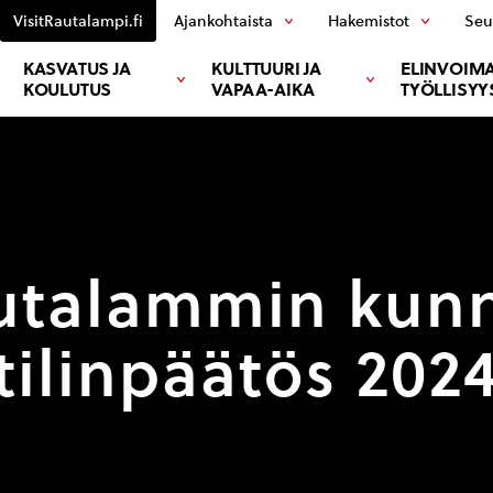
VisitRautalampi.fi
Ajankohtaista
Hakemistot
Seu
KASVATUS JA
KULTTUURI JA
ELINVOIMA
KOULUTUS
VAPAA-AIKA
TYÖLLISYY
utalammin kun
tilinpäätös 202