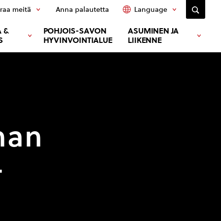
raa meitä
Anna palautetta
Language
 &
POHJOIS-SAVON
ASUMINEN JA
S
HYVINVOINTIALUE
LIIKENNE
nan
4