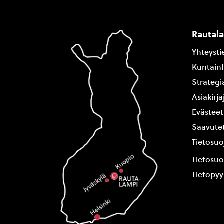
Rautal
Yhteysti
Kuntain
Strategi
Asiakirj
Evästeet
Saavutet
Tietosuo
Tietosuo
Tietopy