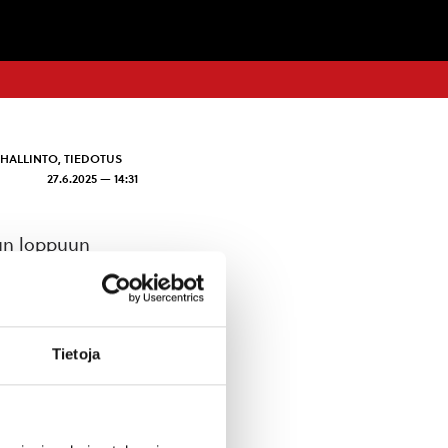
 HALLINTO
,
TIEDOTUS
27.6.2025 — 14:31
uun loppuun
 tilinpäätöksen
öskirjaan tai
Tietoja
n,