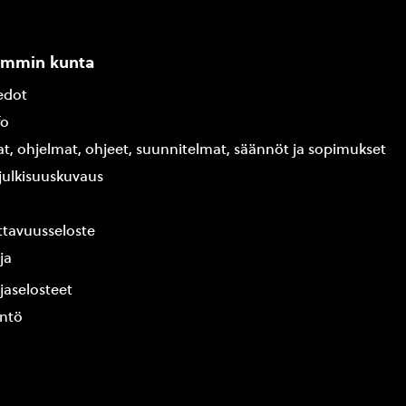
ammin kunta
edot
fo
at, ohjelmat, ohjeet, suunnitelmat, säännöt ja sopimukset
ajulkisuuskuvaus
tavuusseloste
ja
jaselosteet
yntö