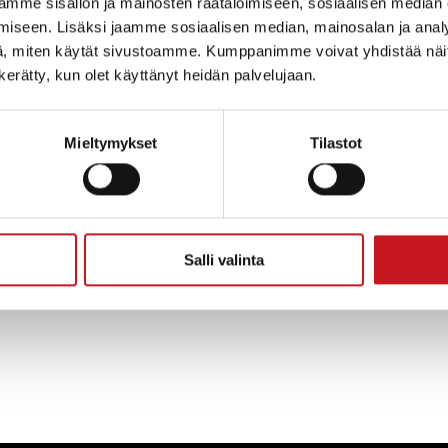
en havaittiin taseessa epäjatkuvuutta edellisen tilikaud
mme sisällön ja mainosten räätälöimiseen, sosiaalisen median
jatkuvuuden taustoja on käyty nykyisen ohjelmistotoi
iseen. Lisäksi jaamme sosiaalisen median, mainosalan ja analy
ntuottajan sekä tilintarkastusyhteisön kanssa läpi ja a
, miten käytät sivustoamme. Kumppanimme voivat yhdistää näitä t
kana. Lisäksi konsernin rahoituslaskelmaan oli jääny
n kerätty, kun olet käyttänyt heidän palvelujaan.
itilit ja asia on korjattu kesäkuun aikana.
Mieltymykset
Tilastot
 havaitut puutteet konsernin osalta johtuivat järjeste
ei ole tulossa tulosmuutoksia.
nka Merjan lausunto.
Salli valinta