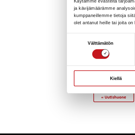
Konserniin liitty
Käytämme evästeitä tarjoama
alijäämässä. Epä
ja kävijämäärämme analysoim
edellisen palvelu
kumppaneillemme tietoja siitä
kesäkuun 2025 ai
olet antanut heille tai joita o
rahoitusarvopaper
Suostumuksen
Välttämätön
valinta
Tilinpäätöksessä
Tilinpäätökseen 
Tilipalvelu Vara
Kiellä
« Uutishuone