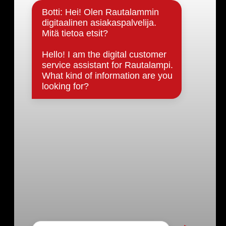
Päätöksenteko ja lähidemokratia
Päätökset, esityslistat & pöytäkirjat
Hallinto
Kunnanhallitus
Kunnanvaltuusto
Lautakunnat