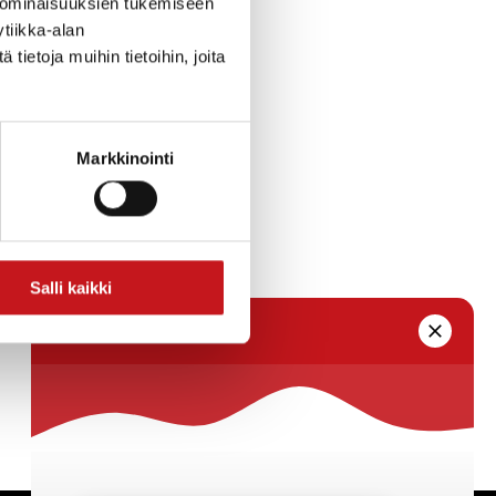
en yli- /
 ominaisuuksien tukemiseen
mittajan,
tiikka-alan
sia on korjattu
ietoja muihin tietoihin, joita
t kytkemättä
Markkinointi
lmä muutoksesta.
Salli kaikki