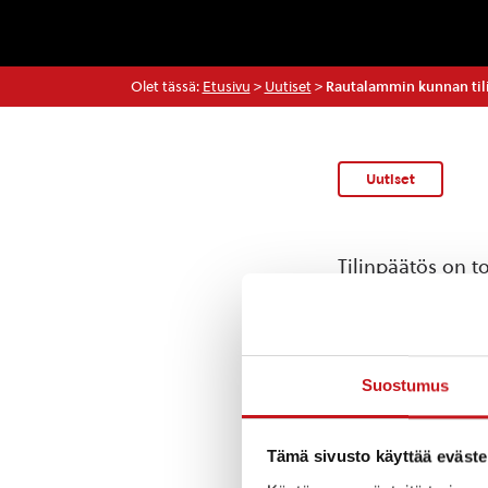
Olet tässä:
Etusivu
>
Uutiset
>
Rautalammin kunnan til
Uutiset
Tilinpäätös on 
mennessä.
Kunnanvaltuuston
epäselvät kohdat 
Suostumus
annettu selvitys.
viranhaltijoiden
Tämä sivusto käyttää eväste