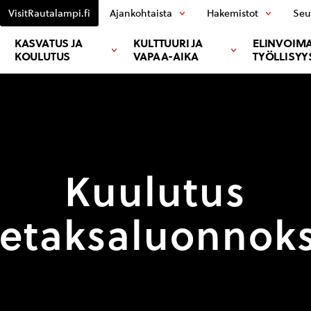
VisitRautalampi.fi
Ajankohtaista
Hakemistot
Seu
KASVATUS JA
KULTTUURI JA
ELINVOIMA
KOULUTUS
VAPAA-AIKA
TYÖLLISYY
Kuulutus
tetaksaluonnoks