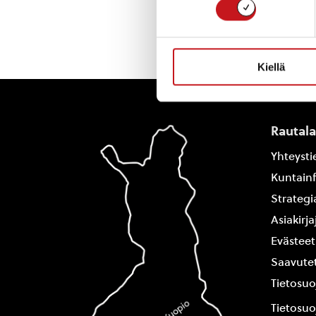
Kiellä
Rautal
Yhteysti
Kuntain
Strategi
Asiakirj
Evästeet
Saavutet
Tietosuo
Tietosuo