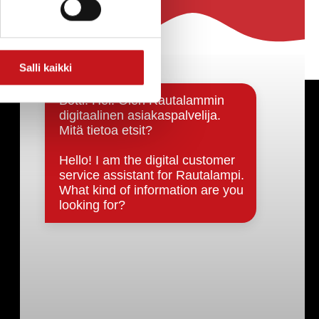
Salli kaikki
Päätöksenteko ja lähidemokratia
Päätökset, esityslistat & pöytäkirjat
Hallinto
Kunnanhallitus
Kunnanvaltuusto
Lautakunnat