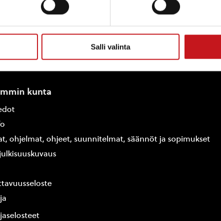
Salli valinta
ammin kunta
edot
fo
at, ohjelmat, ohjeet, suunnitelmat, säännöt ja sopimukset
ajulkisuuskuvaus
tavuusseloste
ja
jaselosteet