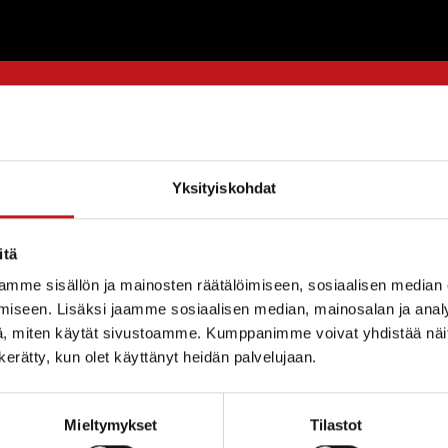
Yksityiskohdat
äätti myös asettaa taksaluonnokset yleisesti nähtävill
itä
verkkosivuille.
mme sisällön ja mainosten räätälöimiseen, sosiaalisen median
irjat ovat osoitteessa:
http://www.jatelautakunta.fi/fi/
iseen. Lisäksi jaamme sosiaalisen median, mainosalan ja analy
, miten käytät sivustoamme. Kumppanimme voivat yhdistää näitä t
n kerätty, kun olet käyttänyt heidän palvelujaan.
Mieltymykset
Tilastot