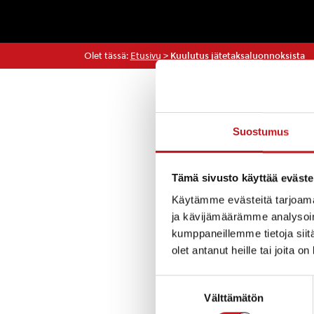
Olet tässä:
Etusivu
>
Kuulutus jätetaksaluonnoksista
Kuulutukset
Suostumus
Jätelautakunta p
Tämä sivusto käyttää eväste
jätelautakunnan 
Käytämme evästeitä tarjoama
Kuulutus ja asiak
ja kävijämäärämme analysoim
kumppaneillemme tietoja siitä
olet antanut heille tai joita o
Suostumuksen
Välttämätön
valinta
« Uutishuone