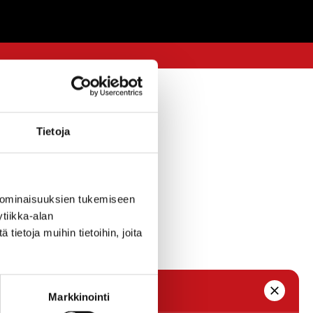
4.10.2018 — 14:15
Tietoja
e
 ominaisuuksien tukemiseen
kuulutukset-1/
tiikka-alan
ietoja muihin tietoihin, joita
Markkinointi