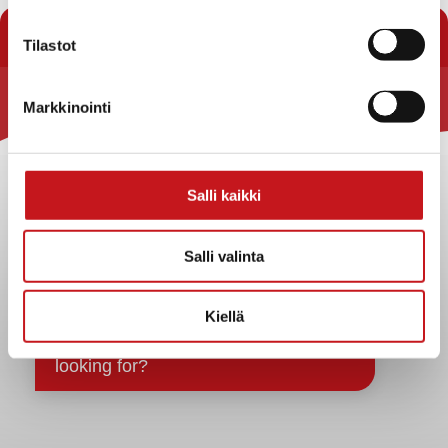
« Uutishuone
Tilastot
Markkinointi
Rautalammin kunta
Yhteystiedot
Kuntainfo
Salli kaikki
Strategiat, ohjelmat, ohjeet, suunnitelmat, säännöt ja
sopimukset
Salli valinta
Asiakirjajulkisuuskuvaus
Evästeet
Kiellä
Saavutettavuusseloste
Tietosuoja
Tietosuojaselosteet
Tietopyyntö