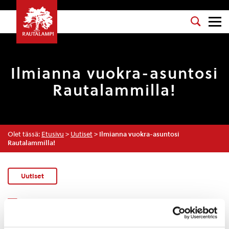
Ilmianna vuokra-asuntosi
Rautalammilla!
Olet tässä:
Etusivu
>
Uutiset
>
Ilmianna vuokra-asuntosi
Rautalammilla!
Uutiset
ASUMINEN JA YMPÄRISTÖ
25.4.2025 — 14:06