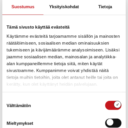
Suostumus
Yksityiskohdat
Tietoja
Tämä sivusto käyttää evästeitä
Käytämme evästeitä tarjoamamme sisällön ja mainosten
räätälöimiseen, sosiaalisen median ominaisuuksien
tukemiseen ja kävijämäärämme analysoimiseen. Lisäksi
jaamme sosiaalisen median, mainosalan ja analytiikka-
alan kumppaneillemme tietoja siitä, miten käytät
sivustoamme. Kumppanimme voivat yhdistää näitä
tietoja muihin tietoihin, joita olet antanut heille tai joita on
Keväällä ja kesällä on vuokra-asuntojen kysyntä on
kerätty, kun olet käyttänyt heidän palvelujaan.
vilkasta. Rautalammin kunta ilmoittaa myös yksityisistä
vuokra-asunnoista, joten ilmianna toki asuntosi Pirkolle.
Suostumuksen
Ota yhteys pirkko.annala@rautalampi.fi tai soita 040-
Välttämätön
valinta
6727170.
Mieltymykset