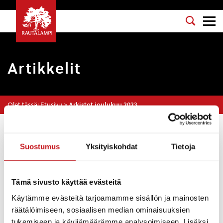
Artikkelit
Olet tässä:
Etusivu
>
Arkistot joulukuu 2023
Suodata
Suostumus
Yksityiskohdat
Tietoja
Ikääntyneiden kevyt päiväjumppa
Tämä sivusto käyttää evästeitä
maanantaisin klo 10.15-11 lukiolla
Käytämme evästeitä tarjoamamme sisällön ja mainosten
Uutiset
20.12.2023
räätälöimiseen, sosiaalisen median ominaisuuksien
tukemiseen ja kävijämäärämme analysoimiseen. Lisäksi