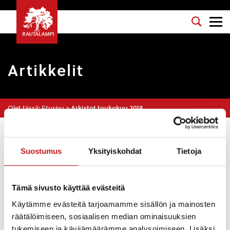
Artikkelit
Olet tässä:
Etusivu
>
Arkistot toukokuu 2018
Suodata
Suostumus
Yksityiskohdat
Tietoja
Pohjois-Konneveden rantaosayleiskaavan
Tämä sivusto käyttää evästeitä
muutoksen hyväksyminen
Käytämme evästeitä tarjoamamme sisällön ja mainosten
Kuulutukset
23.5.2018
räätälöimiseen, sosiaalisen median ominaisuuksien
tukemiseen ja kävijämäärämme analysoimiseen. Lisäksi