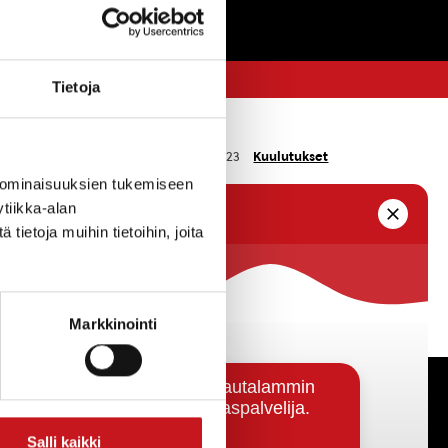
Tietoja
Kuulutukset
stä
19.7.2023
 ominaisuuksien tukemiseen
tiikka-alan
kunnan tekniselle osastolle
ietoja muihin tietoihin, joita
euttavasta tilapäisestä toiminnasta. Ilmoitus
än lauantaina...
Markkinointi
Päätöksenteko ja lähidemokratia
Salli kaikki