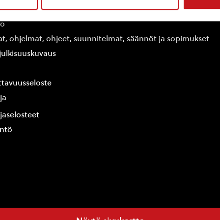
edot
fo
at, ohjelmat, ohjeet, suunnitelmat, säännöt ja sopimukset
ajulkisuuskuvaus
tavuusseloste
ja
jaselosteet
yntö