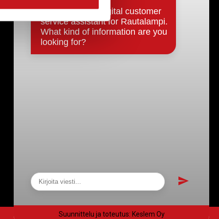
Päätökset, esityslistat & pöytäkirjat
Hallinto
Kunnanhallitus
Kunnanvaltuusto
Lautakunnat