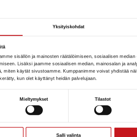
Yksityiskohdat
itä
utus melua ja tärinää aiheuttavasta tilapäise
mme sisällön ja mainosten räätälöimiseen, sosiaalisen median
innasta (YSL 118 §)
iseen. Lisäksi jaamme sosiaalisen median, mainosalan ja analy
äjän anniskeluravintolat Oy on 17.7.2023 toimittanut Rautalammin
, miten käytät sivustoamme. Kumppanimme voivat yhdistää näitä t
stönsuojelulain 118 §:n mukaisen ilmoituksen melua ja tärinää aih
n kerätty, kun olet käyttänyt heidän palvelujaan.
 12.8.2023 järjestettävää ulkoilmakonserttia. Tapahtuma järjestetä
Mieltymykset
Tilastot
ammin kunta
Salli valinta