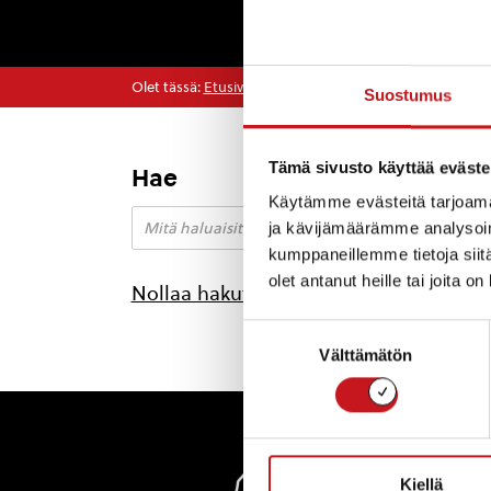
Olet tässä:
Etusivu
>
Arkistot heinäkuu 2023
Suostumus
Tämä sivusto käyttää eväste
Hae
Kuul
Käytämme evästeitä tarjoama
toim
ja kävijämäärämme analysoim
Emäpit
kumppaneillemme tietoja siitä
ympäri
olet antanut heille tai joita o
koskee
Nollaa hakutulokset
Suostumuksen
Välttämätön
valinta
Rautal
Kiellä