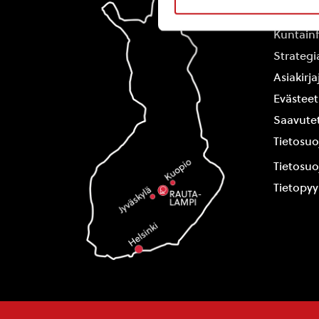
Yhteysti
Kuntain
Strategi
Asiakirj
Evästeet
Saavutet
Tietosuo
Tietosuo
Tietopy