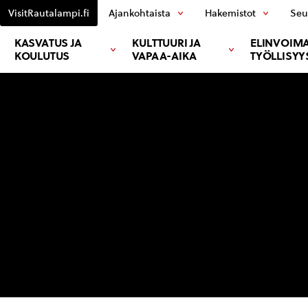
VisitRautalampi.fi
Ajankohtaista
Hakemistot
Seu
KASVATUS JA
KULTTUURI JA
ELINVOIMA
KOULUTUS
VAPAA-AIKA
TYÖLLISYY