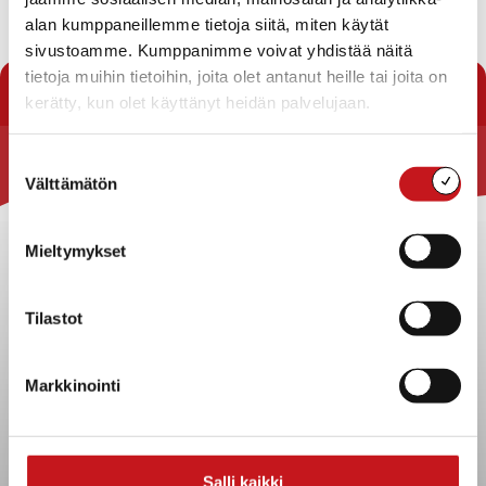
jo vuodesta 1992. Tänä vuonna herätetään keskustelua siitä, että
alan kumppaneillemme tietoja siitä, miten käytät
mielenterveys on jokaisen oikeus. Mielenterveys on kaikkien
sivustoamme. Kumppanimme voivat yhdistää näitä
ihmisten perusihmisoikeus. Jokaisella on […]...
tietoja muihin tietoihin, joita olet antanut heille tai joita on
kerätty, kun olet käyttänyt heidän palvelujaan.
Suostumuksen
Rautalammin kunta
Välttämätön
valinta
Yhteystiedot
Mieltymykset
Kuntainfo
Strategiat, ohjelmat, ohjeet, suunnitelmat, säännöt ja
sopimukset
Tilastot
Asiakirjajulkisuuskuvaus
Evästeet
Markkinointi
Saavutettavuusseloste
Tietosuoja
Tietosuojaselosteet
Salli kaikki