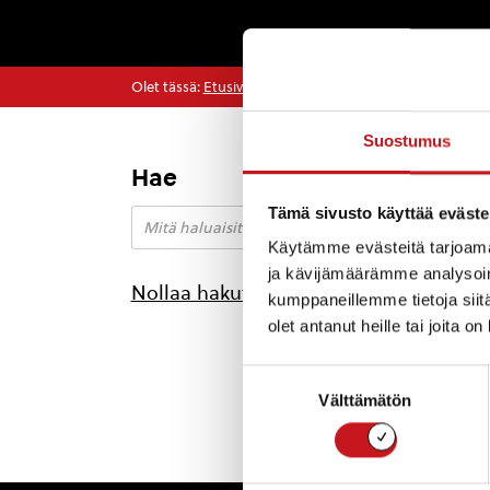
Olet tässä:
Etusivu
>
Arkistot joulukuu 2017
Suostumus
Hae
Maa-
Tämä sivusto käyttää eväste
KUULUT
aikana
Käytämme evästeitä tarjoama
hiekka
ja kävijämäärämme analysoim
Nollaa hakutulokset
kumppaneillemme tietoja siitä
Asum
olet antanut heille tai joita o
saa
Suostumuksen
Asumi
Välttämätön
valinta