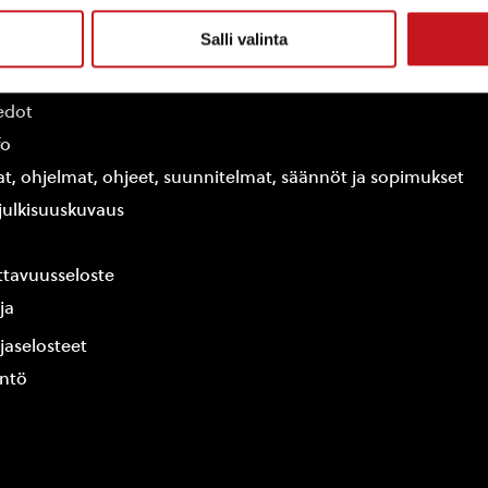
Salli valinta
ammin kunta
edot
fo
at, ohjelmat, ohjeet, suunnitelmat, säännöt ja sopimukset
ajulkisuuskuvaus
tavuusseloste
ja
jaselosteet
yntö