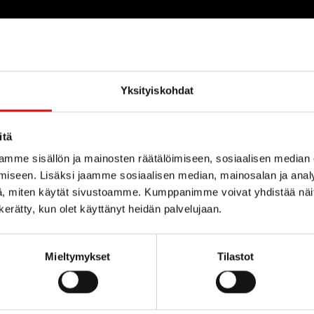
Yksityiskohdat
aineslupahakemus tilalle Pattoonmäki RN:o 
itä
US Rautalammin kunnanviraston yhteispalvelupisteessä on julkises
 seuraavat vireillä olevat lupahakemukset: Maa-aineslupa: Savon
mme sisällön ja mainosten räätälöimiseen, sosiaalisen median
) ottoon tilalla Pattoonmäki Rn:o 4:37. […]
iseen. Lisäksi jaamme sosiaalisen median, mainosalan ja analy
, miten käytät sivustoamme. Kumppanimme voivat yhdistää näitä t
isneuvonta-avustukset haettavina 15.1.2018
n kerätty, kun olet käyttänyt heidän palvelujaan.
kka
sneuvonta
Mieltymykset
Tilastot