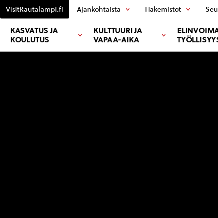
VisitRautalampi.fi
Ajankohtaista
Hakemistot
Seu
KASVATUS JA
KULTTUURI JA
ELINVOIMA
KOULUTUS
VAPAA-AIKA
TYÖLLISYY