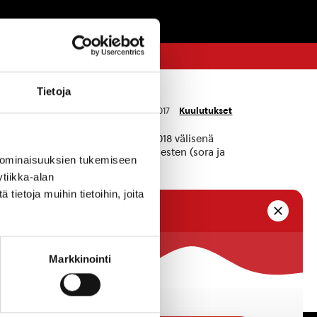
Tietoja
Kuulutukset
4:37
18.12.2017
ti nähtävänä 19.12.2017 –18.1.2018 välisenä
 Kuljetus Oy hakee lupaa maa-ainesten (sora ja
 ominaisuuksien tukemiseen
tiikka-alan
ietoja muihin tietoihin, joita
Kuulutukset
5.12.2017
Markkinointi