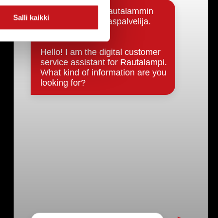
Salli kaikki
Päätöksenteko ja lähidemokratia
Päätökset, esityslistat & pöytäkirjat
Hallinto
Kunnanhallitus
Kunnanvaltuusto
Lautakunnat