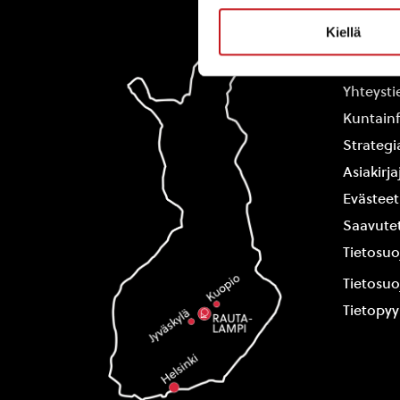
Kiellä
Rautal
Yhteysti
Kuntain
Strategi
Asiakirj
Evästeet
Saavutet
Tietosuo
Tietosuo
Tietopy