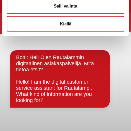
Salli valinta
Kiellä
Rautalammin kunta
Yhteystiedot
Kuntainfo
Strategiat, ohjelmat, ohjeet, suunnitelmat, säännöt ja
sopimukset
Asiakirjajulkisuuskuvaus
Evästeet
Saavutettavuusseloste
Tietosuoja
Tietosuojaselosteet
Tietopyyntö
Päätöksenteko ja lähidemokratia