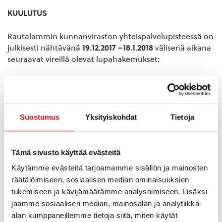
KUULUTUS
Rautalammin kunnanviraston yhteispalvelupisteessä on
julkisesti nähtävänä
19.12.2017 –18.1.2018
välisenä aikana
seuraavat vireillä olevat lupahakemukset:
Maa-aineslupa:
Savon Kuljetus Oy hakee lupaa maa-ainesten (sora ja
hiekka) ottoon tilalla Pattoonmäki Rn:o 4:37. Tila sijaitsee
Suostumus
Yksityiskohdat
Tietoja
Rautalammin kunnan Toholahden kylässä osoitteessa
Heikinjärventie 262. Maa-ainesten kokonaisottomäärä
on 250 000 m³ ktr ja ottamisaika 10 vuotta.
Tämä sivusto käyttää evästeitä
Ottamisalueen pinta-ala on 9,6 ha.Maa-
Käytämme evästeitä tarjoamamme sisällön ja mainosten
aineslupahakemus on kokonaisuudessaan nähtävillä
räätälöimiseen, sosiaalisen median ominaisuuksien
Rautalammin kunnanviraston yhteispalvelupisteessä
tukemiseen ja kävijämäärämme analysoimiseen. Lisäksi
arkisin klo 9-15 välisenä aikana sekä osittain internetissä
jaamme sosiaalisen median, mainosalan ja analytiikka-
www.rautalampi.fi kohdassa > Ajankohtaista >
alan kumppaneillemme tietoja siitä, miten käytät
Kuulutukset.