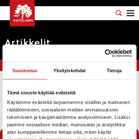
Artikkelit
Olet tässä:
Etusivu
>
Arkistot elokuu 2024
Suostumus
Yksityiskohdat
Tietoja
Suodata
Tämä sivusto käyttää evästeitä
Käytämme evästeitä tarjoamamme sisällön ja mainosten
Ikääntyneiden jumppa alkaa syyskuussa!
räätälöimiseen, sosiaalisen median ominaisuuksien
tukemiseen ja kävijämäärämme analysoimiseen. Lisäksi
Uutiset
27.8.2024
jaamme sosiaalisen median, mainosalan ja analytiikka-
alan kumppaneillemme tietoja siitä, miten käytät