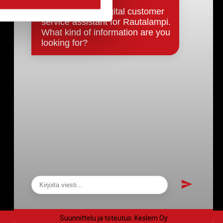
Päätökset, esityslistat & pöytäkirjat
Hallinto
Kunnanhallitus
Kunnanvaltuusto
Lautakunnat