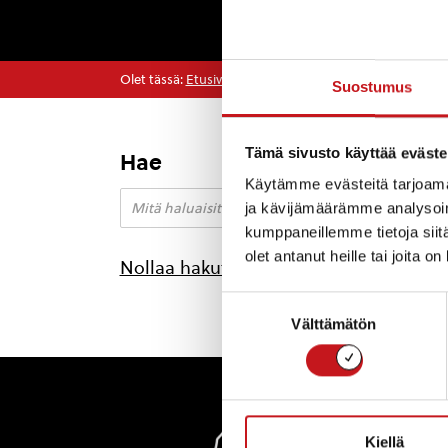
Olet tässä:
Etusivu
>
Arkistot heinäkuu 2022
Suostumus
Tämä sivusto käyttää eväste
Hae
Kuul
Käytämme evästeitä tarjoama
ain
ja kävijämäärämme analysoim
Vuori 
kumppaneillemme tietoja siitä
Lupaa 
olet antanut heille tai joita o
[…]
Nollaa hakutulokset
Suostumuksen
Välttämätön
valinta
Rautal
Kiellä