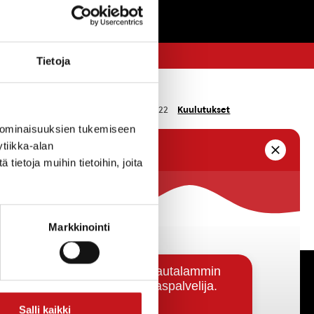
Tietoja
Kuulutukset
18.7.2022
 ominaisuuksien tukemiseen
tiikka-alan
nottolupaa tilalle Tervasora 686-408-40-6.
ietoja muihin tietoihin, joita
 100 000 m³. Hakemus liitteineen on nähtävillä
Markkinointi
Päätöksenteko ja lähidemokratia
Salli kaikki