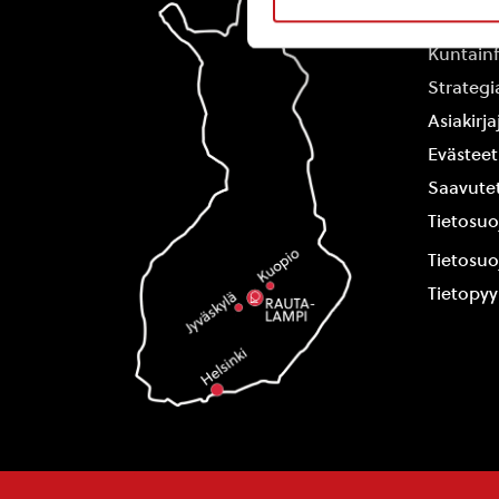
Yhteysti
Kuntain
Strategi
Asiakirj
Evästeet
Saavutet
Tietosuo
Tietosuo
Tietopy