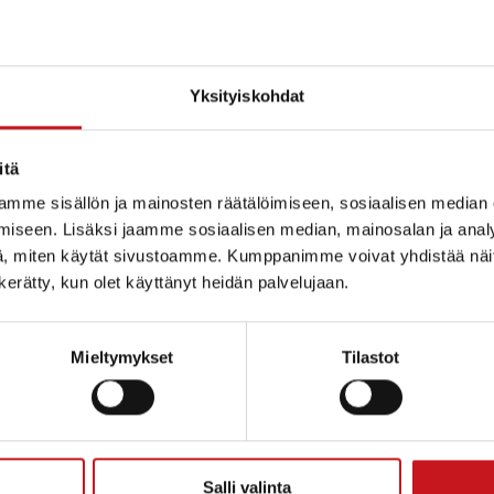
Yksityiskohdat
itä
utus vireilläolevasta maa-
mme sisällön ja mainosten räätälöimiseen, sosiaalisen median
eslupahakemuksesta
iseen. Lisäksi jaamme sosiaalisen median, mainosalan ja analy
Trans Oy on hakenut maa-aineslain (555/81) mukaista maa-aineste
, miten käytät sivustoamme. Kumppanimme voivat yhdistää näitä t
haetaan 20 vuodeksi hiekan ja soran ottoon. Haettu ottomäärä on
n kerätty, kun olet käyttänyt heidän palvelujaan.
Mieltymykset
Tilastot
ammin kunta
Salli valinta