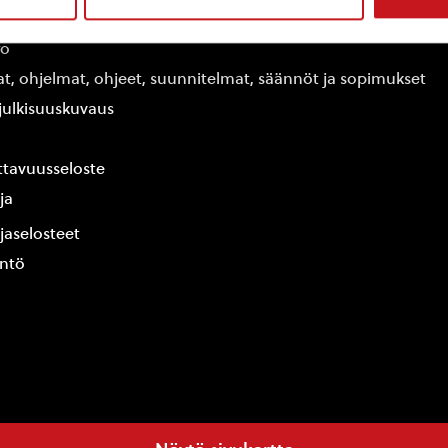
edot
fo
at, ohjelmat, ohjeet, suunnitelmat, säännöt ja sopimukset
ajulkisuuskuvaus
tavuusseloste
ja
jaselosteet
yntö