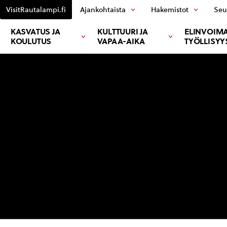
VisitRautalampi.fi
Ajankohtaista
Hakemistot
Seu
KASVATUS JA
KULTTUURI JA
ELINVOIMA
KOULUTUS
VAPAA-AIKA
TYÖLLISYY