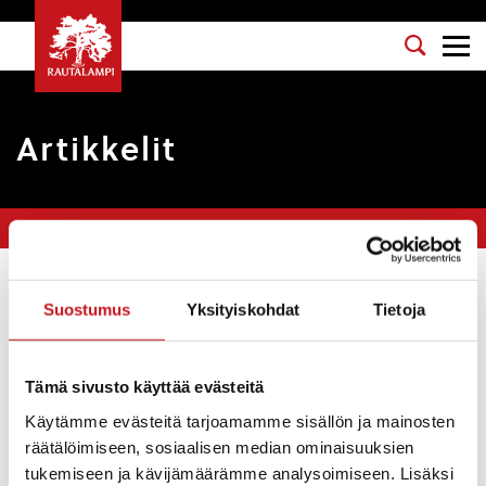
Artikkelit
Olet tässä:
Etusivu
>
Arkistot maaliskuu 2025
Suodata
Suostumus
Yksityiskohdat
Tietoja
Evankelisluterilainen ja ortodoksinen kirkko
Tämä sivusto käyttää evästeitä
avoinna tänään hiljentymistä varten
Käytämme evästeitä tarjoamamme sisällön ja mainosten
räätälöimiseen, sosiaalisen median ominaisuuksien
Uutiset
31.3.2025
tukemiseen ja kävijämäärämme analysoimiseen. Lisäksi