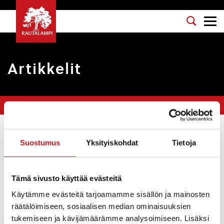
Artikkelit
Olet tässä:
Etusivu
>
Arkistot marraskuu 2020
Suodata
Suostumus
Yksityiskohdat
Tietoja
Koko kylä kasvattaa: Nettiriippuvuus on
Tämä sivusto käyttää evästeitä
verrattavissa peli- tai alkoholiriippuvuuteen
Käytämme evästeitä tarjoamamme sisällön ja mainosten
räätälöimiseen, sosiaalisen median ominaisuuksien
Uutiset
11.11.2020
tukemiseen ja kävijämäärämme analysoimiseen. Lisäksi