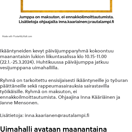
Ikääntyneiden kevyt päiväjumpparyhmä kokoontuu
maanantaisin lukion liikuntasalissa klo 10.15-11.00
(22.1.-25.3.2024). Huhtikuussa päiväjumppa jatkuu
vesijumppana uimahallilla.
Ryhmä on tarkoitettu ensisijaisesti ikääntyneille jo työuran
päättäneille sekä rappeumasairauksia sairastavilla
työikäisille. Ryhmä on maksuton, ei
ennakkoilmoittautumista. Ohjaajina Inna Kääriäinen ja
Janne Mensonen.
Lisätietoja: inna.kaarianen@rautalampi.fi
Uimahalli avataan maanantaina