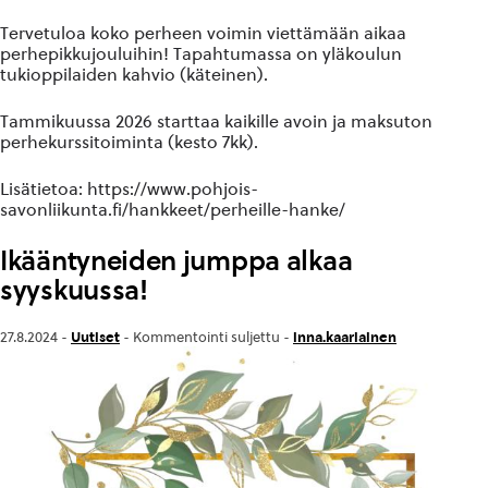
Tervetuloa koko perheen voimin viettämään aikaa
perhepikkujouluihin! Tapahtumassa on yläkoulun
tukioppilaiden kahvio (käteinen).
Tammikuussa 2026 starttaa kaikille avoin ja maksuton
perhekurssitoiminta (kesto 7kk).
Lisätietoa: https://www.pohjois-
savonliikunta.fi/hankkeet/perheille-hanke/
Ikääntyneiden jumppa alkaa
syyskuussa!
Uutiset
inna.kaariainen
27.8.2024 -
-
Kommentointi suljettu
-