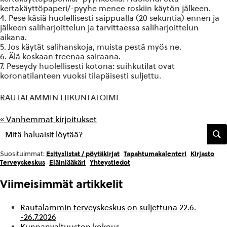
kertakäyttöpaperi/-pyyhe menee roskiin käytön jälkeen.
4. Pese käsiä huolellisesti saippualla (20 sekuntia) ennen ja
jälkeen saliharjoittelun ja tarvittaessa saliharjoittelun
aikana.
5. Jos käytät salihanskoja, muista pestä myös ne.
6. Älä koskaan treenaa sairaana.
7. Peseydy huolellisesti kotona: suihkutilat ovat
koronatilanteen vuoksi tilapäisesti suljettu.
RAUTALAMMIN LIIKUNTATOIMI
« Vanhemmat kirjoitukset
Esityslistat / pöytäkirjat
Tapahtumakalenteri
Kirjasto
Suosituimmat:
Terveyskeskus
Eläinlääkäri
Yhteystiedot
Viimeisimmät artikkelit
Rautalammin terveyskeskus on suljettuna 22.6.
-26.7.2026
Kunnanvaltuuston kokous