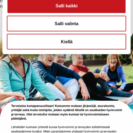
hyvinvointialueen työntekijät, muut toimijat tai asiasta
Salli kaikki
muuten kiinnostuneet – ovat tervetulleita.
Salli valinta
Kiellä