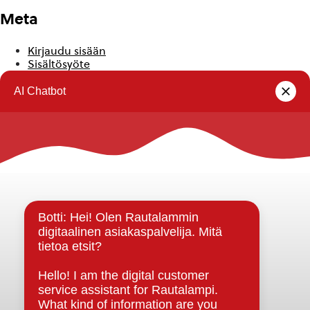
Meta
Kirjaudu sisään
Sisältösyöte
Kommenttisyöte
WordPress.org
Rautalammin kunta
Yhteystiedot
Kuntainfo
Strategiat, ohjelmat, ohjeet, suunnitelmat, säännöt ja
sopimukset
Asiakirjajulkisuuskuvaus
Evästeet
Saavutettavuusseloste