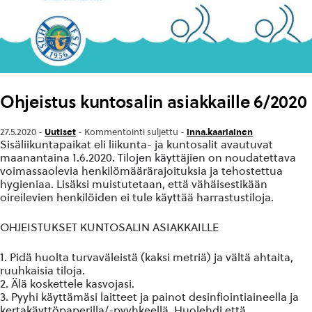
Ohjeistus kuntosalin asiakkaille 6/2020
Uutiset
inna.kaariainen
27.5.2020 -
-
Kommentointi suljettu
-
Sisäliikuntapaikat eli liikunta- ja kuntosalit avautuvat
maanantaina 1.6.2020. Tilojen käyttäjien on noudatettava
voimassaolevia henkilömäärärajoituksia ja tehostettua
hygieniaa. Lisäksi muistutetaan, että vähäisestikään
oireilevien henkilöiden ei tule käyttää harrastustiloja.
OHJEISTUKSET KUNTOSALIN ASIAKKAILLE
1. Pidä huolta turvaväleistä (kaksi metriä) ja vältä ahtaita,
ruuhkaisia tiloja.
2. Älä koskettele kasvojasi.
3. Pyyhi käyttämäsi laitteet ja painot desinfiointiaineella ja
kertakäyttöpaperilla/-pyyhkeellä. Huolehdi että