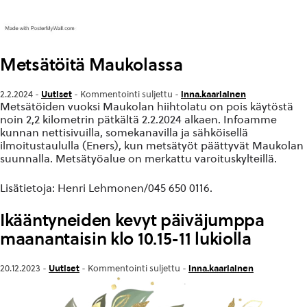
Metsätöitä Maukolassa
Uutiset
inna.kaariainen
2.2.2024 -
-
Kommentointi suljettu
-
Metsätöiden vuoksi Maukolan hiihtolatu on pois käytöstä
noin 2,2 kilometrin pätkältä 2.2.2024 alkaen. Infoamme
kunnan nettisivuilla, somekanavilla ja sähköisellä
ilmoitustaululla (Eners), kun metsätyöt päättyvät Maukolan
suunnalla. Metsätyöalue on merkattu varoituskylteillä.
Lisätietoja: Henri Lehmonen/045 650 0116.
Ikääntyneiden kevyt päiväjumppa
maanantaisin klo 10.15-11 lukiolla
Uutiset
inna.kaariainen
20.12.2023 -
-
Kommentointi suljettu
-