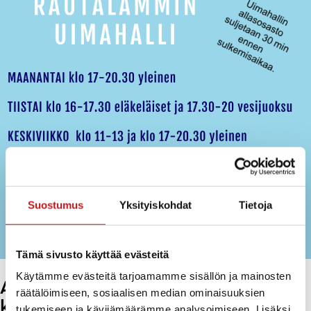
Suostumus
Yksityiskohdat
Tietoja
Tämä sivusto käyttää evästeitä
Käytämme evästeitä tarjoamamme sisällön ja mainosten
Arjen ilo ja tuki -hankkeen
räätälöimiseen, sosiaalisen median ominaisuuksien
kumppanuusilta 19.9.2023 klo 17-19
tukemiseen ja kävijämäärämme analysoimiseen. Lisäksi