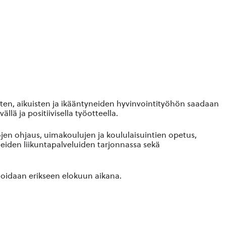
en, aikuisten ja ikääntyneiden hyvinvointityöhön saadaan
ä ja positiivisella työotteella.
en ohjaus, uimakoulujen ja koululaisuintien opetus,
iden liikuntapalveluiden tarjonnassa sekä
moidaan erikseen elokuun aikana.