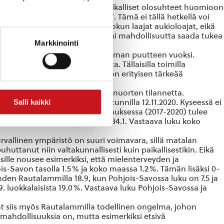
 ja lähtökohtia kunnan tulee paikalliset olosuhteet huomioon
la nuorten kansalaistoimintaa”. Tämä ei tällä hetkellä voi
utettua työvoimaa taatakseen nuokun laajat aukioloajat, eikä
mään aikaa ystäviensä kanssa tai mahdollisuutta saada tukea
Markkinointi
 vaakalaudalla koulutetun työvoiman puutteen vuoksi.
aan paremmin nuorten tarpeita. Tällaisilla toimilla
amuksellisen suhteen luominen on erityisen tärkeää
ä koronavuosi on vaikeuttanut nuorten tilannetta.
Salli kaikki
alo totesi hallituksen kyselytunnilla 12.11.2020. Kyseessä ei
an laajassa hyvinvointikertomuksessa (2017-2020) tulee
va verrattuna Sisä-Savon alueen 84.1. Vastaava luku koko
turvallinen ympäristö on suuri voimavara, sillä matalan
ttanut niin valtakunnallisesti kuin paikallisestikin. Eikä
ille nousee esimerkiksi, että mielenterveyden ja
s-Savon tasolla 1.5% ja koko maassa 1.2%. Tämän lisäksi 0-
den Rautalammilla 18.9, kun Pohjois-Savossa luku on 7.5 ja
 luokkalaisista 19.0%. Vastaava luku Pohjois-Savossa ja
ovat siis myös Rautalammilla todellinen ongelma, johon
mahdollisuuksia on, mutta esimerkiksi etsivä