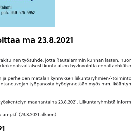
ittaa ma 23.8.2021
akituinen työsuhde, jotta Rautalammin kunnan lasten, nuort
onaisvaltaisesti kuntalaisen hyvinvointia ennaltaehkäiseväll
ja perheiden matalan kynnyksen liikuntaryhmien/-toimintoj
iikuntaneuvojan työpanosta hyödynnetään myös mm. ikääntyne
 työskentelyn maanantaina 23.8.2021. Liikuntaryhmistä infor
mpi.fi (23.8.2021 alkaen)
21