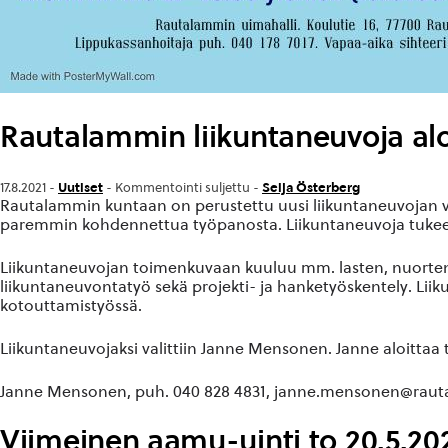
Rautalammin liikuntaneuvoja alo
Uutiset
Seija Österberg
17.8.2021 -
-
Kommentointi suljettu
-
Rautalammin kuntaan on perustettu uusi liikuntaneuvojan v
paremmin kohdennettua työpanosta. Liikuntaneuvoja tukee kok
Liikuntaneuvojan toimenkuvaan kuuluu mm. lasten, nuorten 
liikuntaneuvontatyö sekä projekti- ja hanketyöskentely. L
kotouttamistyössä.
Liikuntaneuvojaksi valittiin Janne Mensonen. Janne aloittaa
Janne Mensonen, puh. 040 828 4831, janne.mensonen@rautala
Viimeinen aamu-uinti to 20.5.20