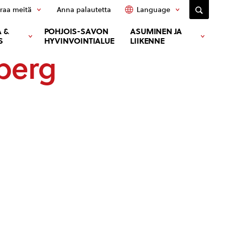
raa meitä
Anna palautetta
Language
 &
POHJOIS-SAVON
ASUMINEN JA
S
HYVINVOINTIALUE
LIIKENNE
rberg