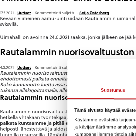
Uutiset
Seija Österberg
17.5.2021 -
-
Kommentointi suljettu
-
Kevään viimeinen aamu-uinti uidaan Rautalammin uimahallilla
syksyllä.
Uimahalli on avoinna 24.6.2021 saakka, jonka jälkeen se jää ke
Rautalammin nuorisovaltuuston 
Uutiset
Seija Österberg
4.3.2021 -
-
Kommentointi suljettu
-
Rautalammin nuorisovaltuusto on kirjoittanut kannanoton p
ehdottomasti palkata ennaltaehkäisevää perusnuorisotyötä 
Koko kannanotto luettavissa alla. Kannanotto on saatavilla 
tukensa allekirjoittamalla, allekirjoittaa voivat myös alaikäise
Suostumus
Rautalammin nuorisovaltuuston kannanott
Tämä sivusto käyttää eväste
Rautalammin nuorisovaltuusto vaatii, että Rautalammille palk
hetkellä yhtäkään työntekijää, joka työskentelee ainoastaa
Käytämme evästeitä tarjoama
palkata kuntaamme ja pitää erityisen huolestuttavana sitä, 
ja kävijämäärämme analysoim
helposti lähestyttävä ja aidosti kiinnostunut nuorten asio
kumppaneillemme tietoja siitä
tuomilla resursseilla. Tämänhetkisillä nuorisotoimen työntekij