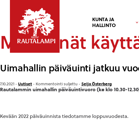
KUNTA JA
HALLINTO
Merkinnät käyttä
Uimahallin päiväuinti jatkuu vu
Uutiset
Seija Österberg
7.10.2021 -
-
Kommentointi suljettu
-
Rautalammin uimahallin päiväuintivuoro (ke klo 10.30-12.3
Kevään 2022 päiväuinnista tiedotamme loppuvuodesta.