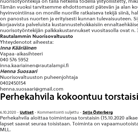
nuorisotyöntekijä on tällä hetkellä todella ylityöllistetty, mi
Tämän vuoksi tarvitsemme ehdottomasti pätevän ja alan ko
hyvinvointiinsa on monille nuorille ratkaiseva tekijä siin
on panostus nuorten ja erityisesti kunnan tulevaisuuteen. S
korjaavista palveluista kustannustehokkaisiin ennaltaehkäise
nuorisotyöntekijän palkkakustannukset vuositasolla ovat n.
Rautalammin Nuorisovaltuusto
Yhteydenotot aiheesta:
Inna Kääriäinen
Vapaa-aikasihteeri
040 576 5952
inna.kaariainen@rautalampi.fi
Henna Suosaari
Nuorisovaltuuston puheenjohtaja
0402450154
henna.suosaari@gmail.com
Perhekahvila kokoontuu torstais
Uutiset
Seija Österberg
6.10.2020 -
-
Kommentointi suljettu
-
Perhekahvila aloittaa toimintansa torstaisin (15.10.2020 alka
lapset saavat seuraa toisistaan. Toiminta on vapaamuotoist
MLL.