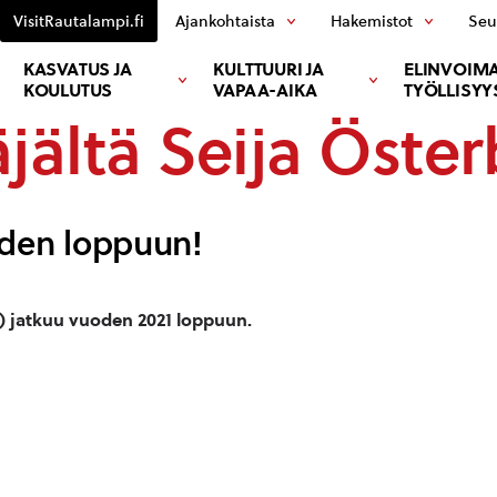
VisitRautalampi.fi
Ajankohtaista
Hakemistot
Seu
KASVATUS JA
KULTTUURI JA
ELINVOIMA
KOULUTUS
VAPAA-AIKA
TYÖLLISYY
jältä Seija Öste
oden loppuun!
0) jatkuu vuoden 2021 loppuun.