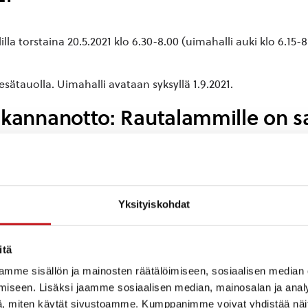
 torstaina 20.5.2021 klo 6.30-8.00 (uimahalli auki klo 6.15-
sätauolla. Uimahalli avataan syksyllä 1.9.2021.
kannanotto: Rautalammille on sa
erusnuorisotyöntekijän palkkaamisesta kuntaan. Nuorisoval
tekevä työntekijä.
myös Matti Lohen koululla sekä Rautalammin lukiolla. Kannan
t!
Yksityiskohdat
o (2/2021)
itä
ataan vapaa-aikasihteerin ja etsivän nuorisotyöntekijän lisä
n ennaltaehkäisevän perusnuorisotyön parissa.
Nuorisovaltuus
mme sisällön ja mainosten räätälöimiseen, sosiaalisen median
ettei nuorisotyöntekijää ole aiemmin ollut.
On erityisen tär
iseen. Lisäksi jaamme sosiaalisen median, mainosalan ja analy
ista. Kunnan nuorten tämänhetkisiä ongelmia olisi varmasti 
, miten käytät sivustoamme. Kumppanimme voivat yhdistää näitä t
öillä ei ole resursseja tarjota nuorille nuorten tarvitsemia pa