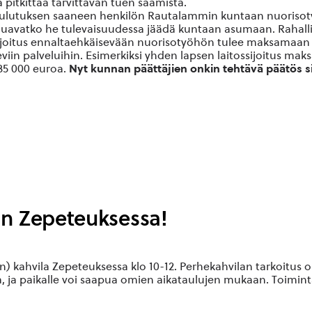
kä pitkittää tarvittavan tuen saamista.
ulutuksen saaneen henkilön Rautalammin kuntaan nuorisotyö
ä, haluavatko he tulevaisuudessa jäädä kuntaan asumaan. Ra
ijoitus ennaltaehkäisevään nuorisotyöhön tulee maksamaan it
viin palveluihin. Esimerkiksi yhden lapsen laitossijoitus mak
 35 000 euroa.
Nyt kunnan päättäjien onkin tehtävä päätös s
in Zepeteuksessa!
en) kahvila Zepeteuksessa klo 10-12. Perhekahvilan tarkoitus o
a, ja paikalle voi saapua omien aikataulujen mukaan. Toimi