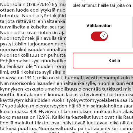
Nuorisolain (1285/2016) 8§ mukaan ”Nuorisotyö ja -politiikk
olet antanut heille tai joita o
ottaen luoda edellytyksiä nuorisotyölle tai -toiminnalle järje
toteutua. Nuorisotyöntekijöiden tehtäviä hoitavilla työntekij
Suostumuksen
tarjota riittävästi ennaltaehkäisevää matalan kynnyksen tuk
Välttämätön
valinta
turvalliselta aikuiselta, seuraa siitä eittämättä erilaisia lieveil
Nuorisotilat ovat tietenkin ajan viettämiseen erinomainen p
Nuorisotyöntekijän avulla tämä ei olisi enää riski sekä tällö
pystyttäisiin tarjoamaan nuorelle turvallinen ympäristö kesku
nuorisorikollisuuden ennaltaehkäisylle.
Nuorisorikollisuus on puhuttanut varsinkin koronan aikaan e
Kiellä
Pohjimmaiset syyt nuorisorikollisuudelle ovat eriarvoistumin
kuitenkaan ole “muiden” ongelma, vaan nuorisorikollisuutta
ilmi, että rikoksista syyllisiksi epäiltyjen 18-20 vuotiaista 
maassa on 134.1, mikä on silti huomattavasti pienempi kuin 
Niin nuorisorikollisuuden ennaltaehkäisylle, nuorille kuin er
kynnyksen keskustelumahdollisuus pienentää tutkitusti mielen
suotta. Rautalammin kunnan laajasta hyvinvointikertomuksest
käyttäytymishäiriöiden vuoksi työkyvyttömyyseläkettä saa 1
17 vuotiaiden mielenterveyden häiriöihin sairaalahoitoa saa
koko maassa 4.8. Hyvinvointikertomuksen mukaan kohtalaises
koko maassa on 12.9%. Kaikki tarkastellut luvut ovat siis Ra
Edellä mainitut tilastot ovat hälyttävää luettavaa, eikä nii
tärkeää puuttua. Nuorisovaltuusto painottaa erityisesti enn