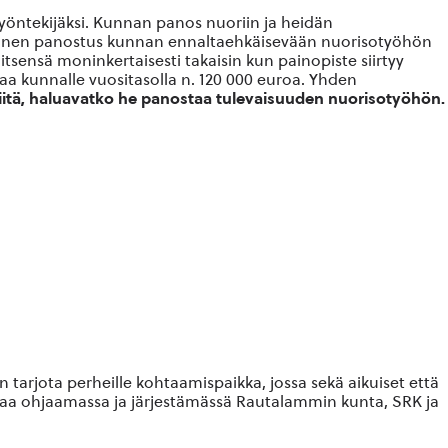
ntekijäksi. Kunnan panos nuoriin ja heidän
hallinen panostus kunnan ennaltaehkäisevään nuorisotyöhön
sensä moninkertaisesti takaisin kun painopiste siirtyy
saa kunnalle vuositasolla n. 120 000 euroa. Yhden
iitä, haluavatko he panostaa tulevaisuuden nuorisotyöhön.
n tarjota perheille kohtaamispaikka, jossa sekä aikuiset että
ntaa ohjaamassa ja järjestämässä Rautalammin kunta, SRK ja