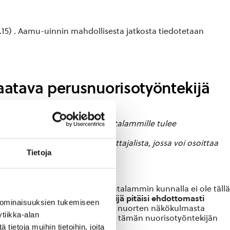
8.15) . Aamu-uinnin mahdollisesta jatkosta tiedotetaan
atava perusnuorisotyöntekijä
tuuston kanta on se, että Rautalammille tulee
ottojen yhteydessä on kannattajalista, jossa voi osoittaa
Tietoja
ksi yksi nuorisotyöntekijä. Rautalammin kunnalla ei ole tällä
ton mielestä nuorisotyöntekijä pitäisi ehdottomasti
 ominaisuuksien tukemiseen
keää, että nuorisotyöntekijä on nuorten näkökulmasta
tiikka-alan
jo aiemmin pystytty ehkäisemään tämän nuorisotyöntekijän
ietoja muihin tietoihin, joita
lveluita.