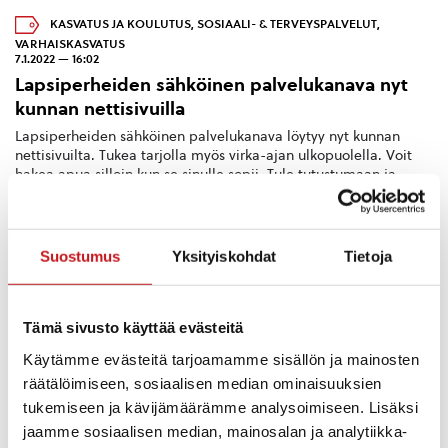
KASVATUS JA KOULUTUS
,
SOSIAALI- & TERVEYSPALVELUT
,
VARHAISKASVATUS
7.1.2022 — 16:02
Lapsiperheiden sähköinen palvelukanava nyt
kunnan nettisivuilla
Lapsiperheiden sähköinen palvelukanava löytyy nyt kunnan
nettisivuilta. Tukea tarjolla myös virka-ajan ulkopuolella. Voit
hakea apua silloin kun se sinulle sopii. Tule tutustumaan ja
antamaan palautet...
Suostumus
Yksityiskohdat
Tietoja
Tämä sivusto käyttää evästeitä
Käytämme evästeitä tarjoamamme sisällön ja mainosten
räätälöimiseen, sosiaalisen median ominaisuuksien
tukemiseen ja kävijämäärämme analysoimiseen. Lisäksi
jaamme sosiaalisen median, mainosalan ja analytiikka-