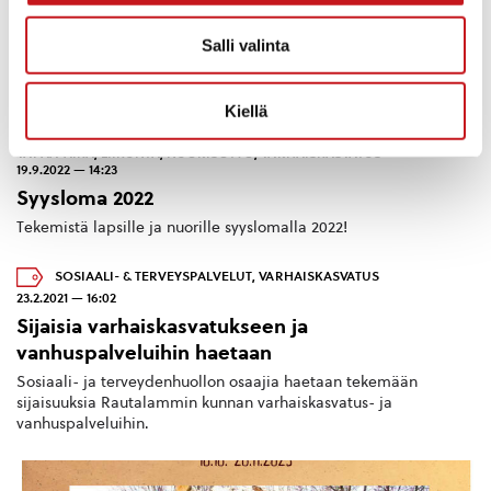
KULTTUURI JA VAPAA-AIKA
,
LIIKUNTA
,
NUORISOTYÖ
,
VARHAISKASVATUS
Salli valinta
2.2.2021 — 10:37
Hiihtolomalla tapahtuu!
Kiellä
KASVATUS JA KOULUTUS
,
KIRJASTO
,
KOULUT
,
KULTTUURI JA
VAPAA-AIKA
,
LIIKUNTA
,
NUORISOTYÖ
,
VARHAISKASVATUS
19.9.2022 — 14:23
Syysloma 2022
Tekemistä lapsille ja nuorille syyslomalla 2022!
SOSIAALI- & TERVEYSPALVELUT
,
VARHAISKASVATUS
23.2.2021 — 16:02
Sijaisia varhaiskasvatukseen ja
vanhuspalveluihin haetaan
Sosiaali- ja terveydenhuollon osaajia haetaan tekemään
sijaisuuksia Rautalammin kunnan varhaiskasvatus- ja
vanhuspalveluihin.