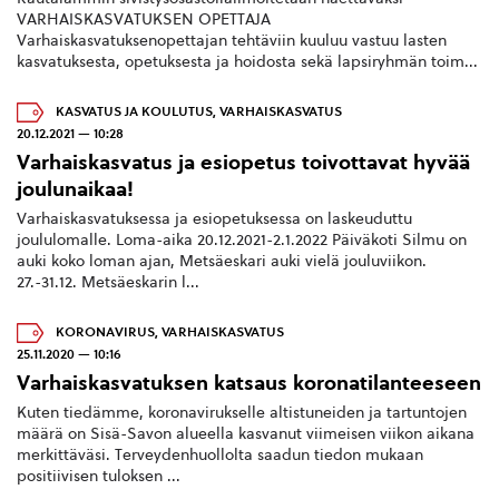
VARHAISKASVATUKSEN OPETTAJA
Varhaiskasvatuksenopettajan tehtäviin kuuluu vastuu lasten
kasvatuksesta, opetuksesta ja hoidosta sekä lapsiryhmän toim...
KASVATUS JA KOULUTUS
,
VARHAISKASVATUS
20.12.2021 — 10:28
Varhaiskasvatus ja esiopetus toivottavat hyvää
joulunaikaa!
Varhaiskasvatuksessa ja esiopetuksessa on laskeuduttu
joululomalle. Loma-aika 20.12.2021-2.1.2022 Päiväkoti Silmu on
auki koko loman ajan, Metsäeskari auki vielä jouluviikon.
27.-31.12. Metsäeskarin l...
KORONAVIRUS
,
VARHAISKASVATUS
25.11.2020 — 10:16
Varhaiskasvatuksen katsaus koronatilanteeseen
Kuten tiedämme, koronavirukselle altistuneiden ja tartuntojen
määrä on Sisä-Savon alueella kasvanut viimeisen viikon aikana
merkittäväsi. Terveydenhuollolta saadun tiedon mukaan
positiivisen tuloksen ...