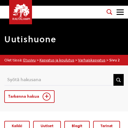
Uutishuone
Olet tässä:
Etusivu
>
Kasvatus ja koulutus
>
Varhaiskasvatus
>
Sivu 2
Tarkenna hakua
Kaikki
Uutiset
Blogit
Tarinat