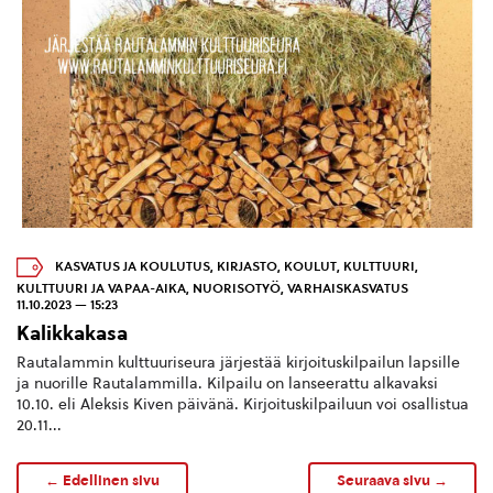
KASVATUS JA KOULUTUS
,
KIRJASTO
,
KOULUT
,
KULTTUURI
,
KULTTUURI JA VAPAA-AIKA
,
NUORISOTYÖ
,
VARHAISKASVATUS
11.10.2023 — 15:23
Kalikkakasa
Rautalammin kulttuuriseura järjestää kirjoituskilpailun lapsille
ja nuorille Rautalammilla. Kilpailu on lanseerattu alkavaksi
10.10. eli Aleksis Kiven päivänä. Kirjoituskilpailuun voi osallistua
20.11...
← Edellinen sivu
Seuraava sivu →