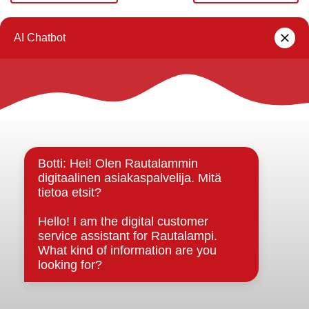
1
2
3
4
Rautalammin kunta
Yhteystiedot
Kuntainfo
Strategiat, ohjelmat, ohjeet, suunnitelmat, säännöt ja
sopimukset
Asiakirjajulkisuuskuvaus
Evästeet
Saavutettavuusseloste
Tietosuoja
Tietosuojaselosteet
Tietopyyntö