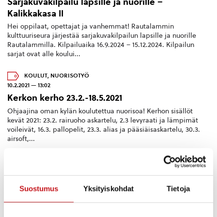
Sarjakuvakilpailu lapsille ja nuorille –
Kalikkakasa II
Hei oppilaat, opettajat ja vanhemmat! Rautalammin
kulttuuriseura järjestää sarjakuvakilpailun lapsille ja nuorille
Rautalammilla. Kilpailuaika 16.9.2024 – 15.12.2024. Kilpailun
sarjat ovat alle koului...
KOULUT
,
NUORISOTYÖ
10.2.2021 — 13:02
Kerkon kerho 23.2.-18.5.2021
Ohjaajina oman kylän koulutettua nuorisoa! Kerhon sisällöt
kevät 2021: 23.2. rairuoho askartelu, 2.3 levyraati ja lämpimät
voileivät, 16.3. pallopelit, 23.3. alias ja pääsiäisaskartelu, 30.3.
airsoft,...
Suostumus
Yksityiskohdat
Tietoja