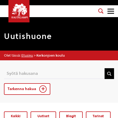
Uutishuone
Olet tässä:
Etusivu
>
Kerkonjoen koulu
Tarkenna hakua
Kaikki
Uutiset
Blogit
Tarinat