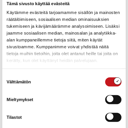
Tämä sivusto käyttää evästeitä
Käytämme evästeitä tarjoamamme sisällön ja mainosten
räätälöimiseen, sosiaalisen median ominaisuuksien
tukemiseen ja kävijämäärämme analysoimiseen. Lisäksi
jaamme sosiaalisen median, mainosalan ja analytiikka-
alan kumppaneillemme tietoja siitä, miten käytät
KASVATUS JA KOULUTUS
,
KOULUT
22.10.2024 — 11:04
sivustoamme. Kumppanimme voivat yhdistää näitä
Oppilas, huoltaja, toimipisteiden henkilöstö:
tietoja muihin tietoihin, joita olet antanut heille tai joita on
vastaa KOULURUOKAKYSELYYN 31.10. mennessä
kerätty, kun olet käyttänyt heidän palvelujaan.
KOULURUOKAILUKYSELYT Suonenjoella ja Rautalammilla
jatketaan yhteistä kouluruokailukyselyjen
Suostumuksen
tekemistä. Tarkoituksena on kerätä tietoa peruskoululaisten ja
Välttämätön
valinta
lukiolaisten ruokailutottumuksista se...
Mieltymykset
Tilastot