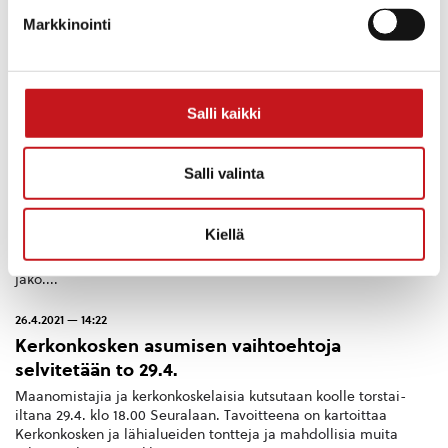
Markkinointi
Salli kaikki
KOULUT
,
KULTTUURI
,
KULTTUURI JA VAPAA-AIKA
27.2.2025 — 09:55
Salli valinta
KALIKKAKASAN SARJAKUVAKILPAILU
Kalikkakasan sarjakuvakilpailun palkintojuhlia vietettiin
Kiellä
kirjaston Kivijalassa 26.2.2025. Ohjelmassa oli Teatteri Lumon
nuorten esitys, opettajien tietokilpailu sekä tietenkin palkintojen
jako....
26.4.2021 — 14:22
Kerkonkosken asumisen vaihtoehtoja
selvitetään to 29.4.
Maanomistajia ja kerkonkoskelaisia kutsutaan koolle torstai-
iltana 29.4. klo 18.00 Seuralaan. Tavoitteena on kartoittaa
Kerkonkosken ja lähialueiden tontteja ja mahdollisia muita