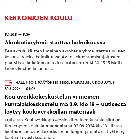
KERKONJOEN KOULU
11.1.2021 — 11:30
Akrobatiaryhmä starttaa helmikuussa
Peruskouluikäisten ilmainen akrobatiaryhmä starttaa suuren
kokonsa vuoksi helmikuussa AVI:n kokoontumisrajoitusten
päätyttyä. Jatketaan akroilua tiistaisin klo 14.30-15.15 Matti
Lohen koulun liikuntas...
HALLINTO & PÄÄTÖKSENTEKO
,
KASVATUS JA KOULUTUS
30.8.2024 — 08:06
Kouluverkkokeskustelun viimeinen
kuntalaiskeskustelu ma 2.9. klo 18 – uutisesta
löytyy kouluverkkoillan materiaali
uutisessa Kouluverkkoprosessin viimeinen kuntalaisilta on
Kerkonjoen koululla maanantaina 02.09.2024 klo 18. Illassa
keritään kouluverkkokeskustelun langat ja ajatukset yhteen,
kootaan evästyksiä päät...