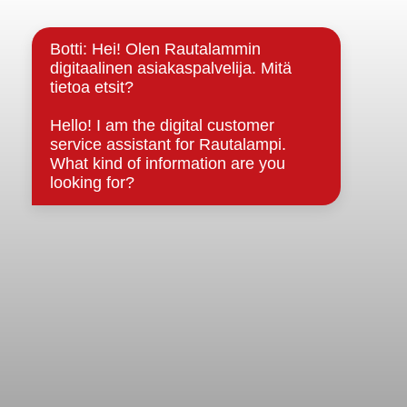
Kuntainfo
Strategiat, ohjelmat, ohjeet, suunnitelmat, säännöt ja
sopimukset
Asiakirjajulkisuuskuvaus
Evästeet
Saavutettavuusseloste
Tietosuoja
Tietosuojaselosteet
Tietopyyntö
Päätöksenteko ja lähidemokratia
Päätökset, esityslistat & pöytäkirjat
Hallinto
Kunnanhallitus
Kunnanvaltuusto