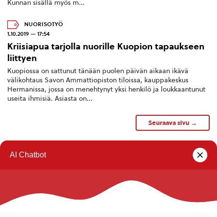
Kunnan sisällä myös m...
NUORISOTYÖ
1.10.2019 — 17:54
Kriisiapua tarjolla nuorille Kuopion tapaukseen
liittyen
Kuopiossa on sattunut tänään puolen päivän aikaan ikävä
välikohtaus Savon Ammattiopiston tiloissa, kauppakeskus
Hermanissa, jossa on menehtynyt yksi henkilö ja loukkaantunut
useita ihmisiä. Asiasta on...
Seuraava sivu →
1
2
3
4
Rautalammin kunta
Yhteystiedot