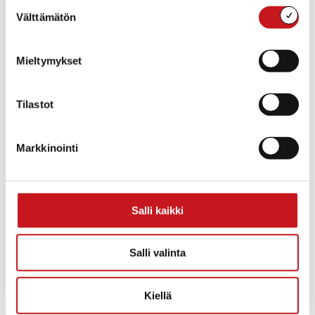
Suostumuksen
Välttämätön
valinta
Mieltymykset
Tilastot
Markkinointi
MUITA LIIKUNTAKERHOJA
Salli kaikki
a) Alle kouluikäisten liikuntakerhot ”liikkarit” Matti
Lohen koulun liikuntasalissa tiistaisin
Salli valinta
klo 16.15-17 2018-2017 syntyneet
klo 17.15-18 2016-2015 syntyneet
Kiellä
Huoltajat toimittavat lapsen ja huoltajan yhteystiedot