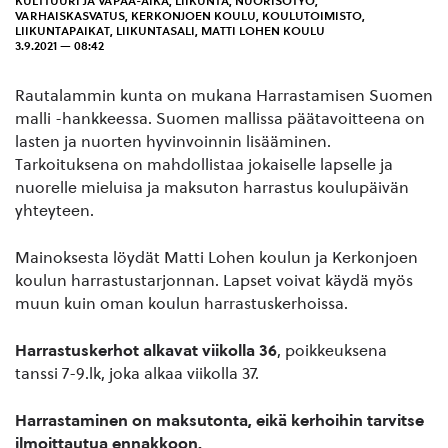
KULTTUURI JA VAPAA-AIKA
,
LIIKUNTA
,
NUORISOTYÖ
,
VARHAISKASVATUS
,
KERKONJOEN KOULU
,
KOULUTOIMISTO
,
LIIKUNTAPAIKAT
,
LIIKUNTASALI
,
MATTI LOHEN KOULU
3.9.2021 — 08:42
Rautalammin kunta on mukana Harrastamisen Suomen
malli -hankkeessa. Suomen mallissa päätavoitteena on
lasten ja nuorten hyvinvoinnin lisääminen.
Tarkoituksena on mahdollistaa jokaiselle lapselle ja
nuorelle mieluisa ja maksuton harrastus koulupäivän
yhteyteen.
Mainoksesta löydät Matti Lohen koulun ja Kerkonjoen
koulun harrastustarjonnan. Lapset voivat käydä myös
muun kuin oman koulun harrastuskerhoissa.
Harrastuskerhot alkavat viikolla 36
, poikkeuksena
tanssi 7-9.lk, joka alkaa viikolla 37.
Harrastaminen on maksutonta, eikä kerhoihin tarvitse
ilmoittautua ennakkoon.