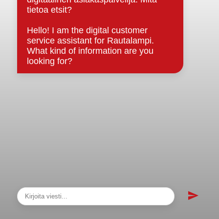
Asiakirjajulkisuuskuvaus
Evästeet
Saavutettavuusseloste
Tietosuoja
Tietosuojaselosteet
Tietopyyntö
Päätöksenteko ja lähidemokratia
Päätökset, esityslistat & pöytäkirjat
Hallinto
Kunnanhallitus
Kunnanvaltuusto
Lautakunnat