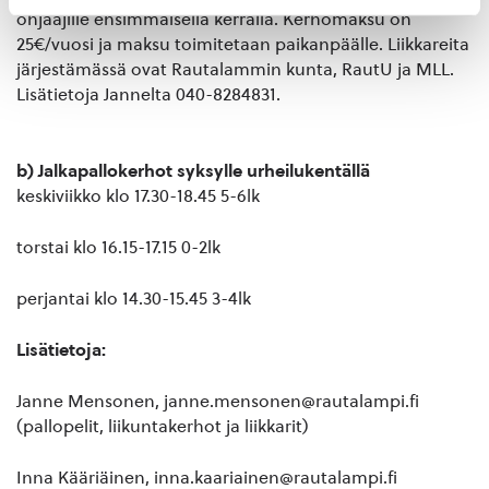
ohjaajille ensimmäisellä kerralla. Kerhomaksu on
25€/vuosi ja maksu toimitetaan paikanpäälle. Liikkareita
järjestämässä ovat Rautalammin kunta, RautU ja MLL.
Lisätietoja Jannelta 040-8284831.
b) Jalkapallokerhot syksylle urheilukentällä
keskiviikko klo 17.30-18.45 5-6lk
torstai klo 16.15-17.15 0-2lk
perjantai klo 14.30-15.45 3-4lk
Lisätietoja:
Janne Mensonen, janne.mensonen@rautalampi.fi
(pallopelit, liikuntakerhot ja liikkarit)
Inna Kääriäinen, inna.kaariainen@rautalampi.fi