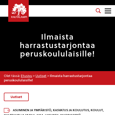
Ilmaista
harrastustarjontaa
peruskoululaisille!
Olet tässä:
Etusivu
>
Uutiset
>
Ilmaista harrastustarjontaa
peruskoululaisille!
Uutiset
ASUMINEN JA YMPÄRISTÖ
,
KASVATUS JA KOULUTUS
,
KOULUT
,