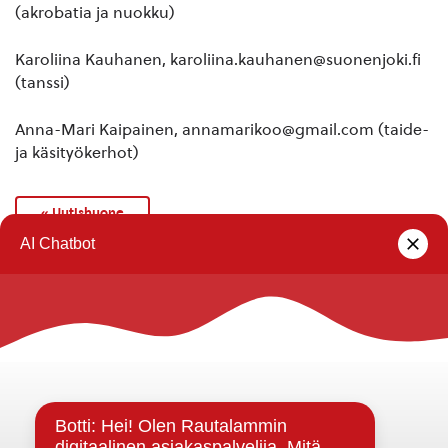
(akrobatia ja nuokku)
Karoliina Kauhanen, karoliina.kauhanen@suonenjoki.fi
(tanssi)
Anna-Mari Kaipainen, annamarikoo@gmail.com (taide-
ja käsityökerhot)
« Uutishuone
Rautalammin kunta
Yhteystiedot
Kuntainfo
Strategiat, ohjelmat, ohjeet, suunnitelmat, säännöt ja
sopimukset