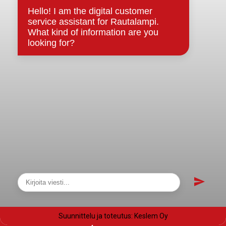
Evästeet
Saavutettavuusseloste
Tietosuoja
Tietosuojaselosteet
Tietopyyntö
Päätöksenteko ja lähidemokratia
Päätökset, esityslistat & pöytäkirjat
Hallinto
Kunnanhallitus
Kunnanvaltuusto
Lautakunnat
Näytä sivukartta