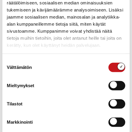
räätälöimiseen, sosiaalisen median ominaisuuksien
NUAPURI POP 7.-8–6.2024 Rautalammin kunta ja Ravintola
tukemiseen ja kävijämäärämme analysoimiseen. Lisäksi
Nuapuri iloitsevat voidessaan ilmoittaa kaikille lapsille, nuorille,
jaamme sosiaalisen median, mainosalan ja analytiikka-
vanhemmille ja vierailijoille upeasta ilmaiskonsertista, jossa
esiintyy suos...
alan kumppaneillemme tietoja siitä, miten käytät
sivustoamme. Kumppanimme voivat yhdistää näitä
tietoja muihin tietoihin, joita olet antanut heille tai joita on
kerätty, kun olet käyttänyt heidän palvelujaan.
Suostumuksen
Välttämätön
valinta
Mieltymykset
Tilastot
APURAHAT
,
KULTTUURI
,
KULTTUURI JA VAPAA-AIKA
,
MUSIIKKI
26.1.2026 — 14:44
Markkinointi
Suomen Kulttuurirahaston tammikuun haku