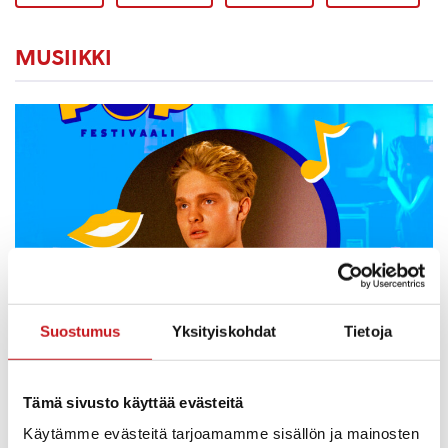
MUSIIKKI
Suostumus
Yksityiskohdat
Tietoja
KULTTUURI
,
MUSIIKKI
5.6.2024 — 08:15
Tämä sivusto käyttää evästeitä
Rautalammin kunta mukana järjestämässä
Käytämme evästeitä tarjoamamme sisällön ja mainosten
Benjaminin ilmaiskonserttia 7.6.2024