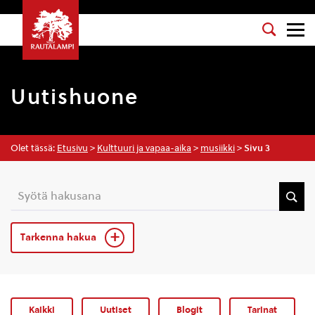
Uutishuone
Olet tässä:
Etusivu
>
Kulttuuri ja vapaa-aika
>
musiikki
>
Sivu 3
Tarkenna hakua
Kaikki
Uutiset
Blogit
Tarinat