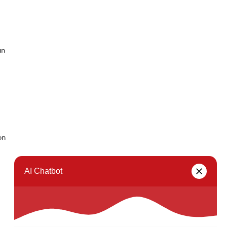
un
on
Seuraava sivu →