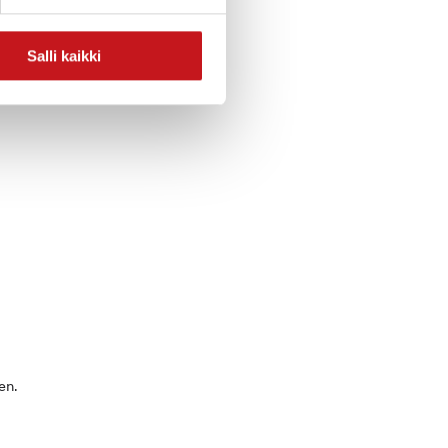
Salli kaikki
en.