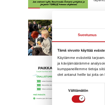
tapahtu
HI
PESTUU
Raitt
Suostumus
380 €
Pestuul
oli kum
Tämä sivusto käyttää eväste
Oulun_K
Käytämme evästeitä tarjoama
ja kävijämäärämme analysoim
kumppaneillemme tietoja siitä
AS
olet antanut heille tai joita o
Crowd
aukea
Suostumuksen
Rautala
Välttämätön
valinta
haitall
osallis