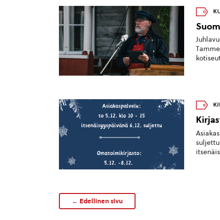
KU
Suome
Juhlavu
Tammela
kotiseu
KI
Kirja
Asiakas
suljett
itsenäis
← Edellinen sivu