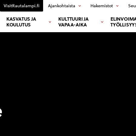
VisitRautalampi.fi
Ajankohtaista
Hakemistot
Seu
KASVATUS JA
KULTTUURI JA
ELINVOIMA
KOULUTUS
VAPAA-AIKA
TYÖLLISYY
e