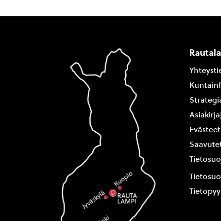
Rautal
Yhteysti
Kuntain
Strategi
Asiakirj
Evästeet
Saavutet
Tietosuo
Tietosuo
Tietopy