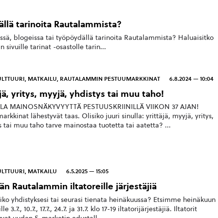
ällä tarinoita Rautalammista?
ssä, blogeissa tai työpöydällä tarinoita Rautalammista? Haluaisitko
vuille tarinat -osastolle tarin...
LTTUURI
,
MATKAILU
,
RAUTALAMMIN PESTUUMARKKINAT
6.8.2024 — 10:04
jä, yritys, myyjä, yhdistys tai muu taho!
LA MAINOSNÄKYVYYTTÄ PESTUUSKRIINILLÄ VIIKON 37 AJAN!
rkkinat lähestyvät taas. Olisiko juuri sinulla: yrittäjä, myyjä, yritys,
s tai muu taho tarve mainostaa tuotetta tai aatetta? ...
LTTUURI
,
MATKAILU
6.5.2025 — 15:05
än Rautalammin iltatoreille järjestäjiä
iko yhdistyksesi tai seurasi tienata heinäkuussa? Etsimme heinäkuun
lle 3.7., 10.7., 17.7., 24.7. ja 31.7. klo 17-19 iltatorijärjestäjiä. Iltatorit