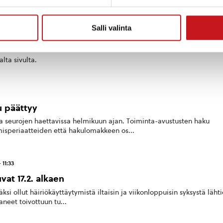
 10:26
Salli valinta
enjoki-Kuopio ja Kuopio-Suonenjoki-Rautalampi
lta sivulta.
u päättyy
a seurojen haettavissa helmikuun ajan. Toiminta-avustusten haku
misperiaatteiden että hakulomakkeen os...
 11:33
at 17.2. alkaen
äksi ollut häiriökäyttäytymistä iltaisin ja viikonloppuisin syksystä lähti
neet toivottuun tu...