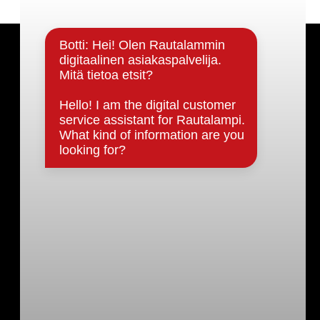
Päätöksenteko ja lähidemokratia
Päätökset, esityslistat & pöytäkirjat
Hallinto
Kunnanhallitus
Kunnanvaltuusto
Lautakunnat