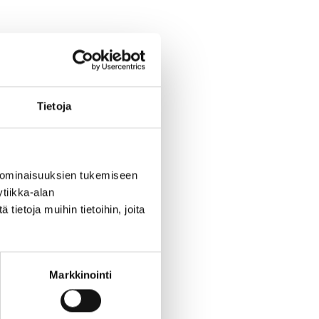
ta
Tietoja
keä
 on
 ominaisuuksien tukemiseen
tiikka-alan
ietoja muihin tietoihin, joita
i
Markkinointi
voi