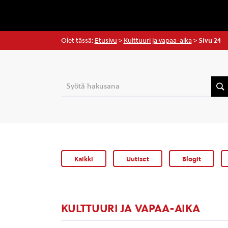
Olet tässä:
Etusivu
>
Kulttuuri ja vapaa-aika
>
Sivu 24
Kaikki
Uutiset
Blogit
KULTTUURI JA VAPAA-AIKA