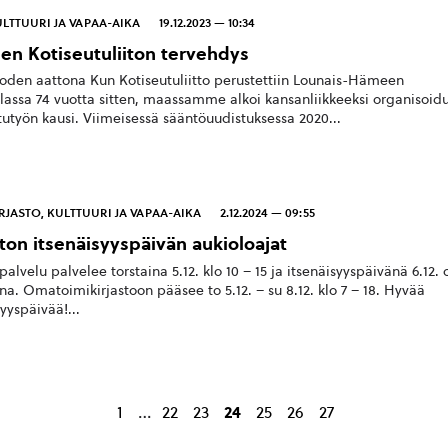
LTTUURI JA VAPAA-AIKA
19.12.2023 — 10:34
n Kotiseutuliiton tervehdys
oden aattona Kun Kotiseutuliitto perustettiin Lounais-Hämeen
ssa 74 vuotta sitten, maassamme alkoi kansanliikkeeksi organisoid
tutyön kausi. Viimeisessä sääntöuudistuksessa 2020...
RJASTO
,
KULTTUURI JA VAPAA-AIKA
2.12.2024 — 09:55
ston itsenäisyyspäivän aukioloajat
palvelu palvelee torstaina 5.12. klo 10 – 15 ja itsenäisyyspäivänä 6.12. 
una. Omatoimikirjastoon pääsee to 5.12. – su 8.12. klo 7 – 18. Hyvää
yyspäivää!...
…
1
22
23
24
25
26
27