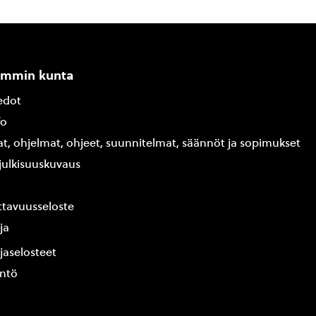
ammin kunta
edot
fo
at, ohjelmat, ohjeet, suunnitelmat, säännöt ja sopimukset
ajulkisuuskuvaus
tavuusseloste
ja
jaselosteet
yntö