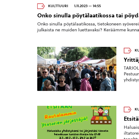
KULTTUURI
1.11.2023 — 14:55
Onko sinulla pöytälaatikossa tai pöyd
Onko sinulla pöytälaatikossa, tietokoneen syöverei
julkaista ne muiden luettavaksi? Keräämme kunnan si
KU
Yrittä
TARJOL
Pestuuma
yhdisty
KU
Etsitä
Haluais
iltatorei