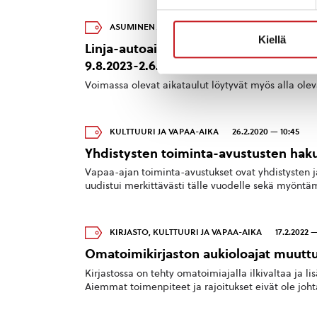
ASUMINEN JA YMPÄRISTÖ
,
MATKAILU
3.8.2023 —
Kiellä
Linja-autoaikataulu Rautalampi-Suon
9.8.2023-2.6.2024
Voimassa olevat aikataulut löytyvät myös alla oleva
KULTTUURI JA VAPAA-AIKA
26.2.2020 — 10:45
Yhdistysten toiminta-avustusten hak
Vapaa-ajan toiminta-avustukset ovat yhdistysten j
uudistui merkittävästi tälle vuodelle sekä myöntä
KIRJASTO
,
KULTTUURI JA VAPAA-AIKA
17.2.2022 —
Omatoimikirjaston aukioloajat muuttuv
Kirjastossa on tehty omatoimiajalla ilkivaltaa ja lis
Aiemmat toimenpiteet ja rajoitukset eivät ole johta