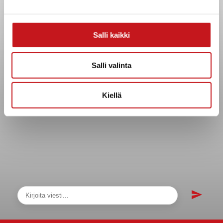
Asiakirjajulkisuuskuvaus
Evästeet
Salli kaikki
Saavutettavuusseloste
Tietosuoja
Salli valinta
Tietosuojaselosteet
Tietopyyntö
Kiellä
Päätöksenteko ja lähidemokratia
Päätökset, esityslistat & pöytäkirjat
Hallinto
Kunnanhallitus
Kunnanvaltuusto
Lautakunnat