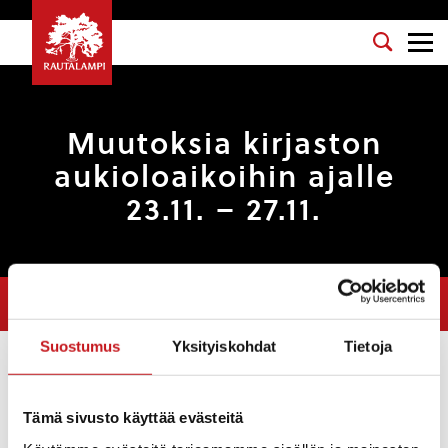
Muutoksia kirjaston
aukioloaikoihin ajalle
23.11. – 27.11.
Olet tässä:
Etusivu
>
Uutiset
>
Muutoksia kirjaston aukioloaikoihin
ajalle 23.11. – 27.11.
Suostumus
Yksityiskohdat
Tietoja
Uutiset
Tämä sivusto käyttää evästeitä
KIRJASTO
,
KORONAVIRUS
,
KIRJASTO