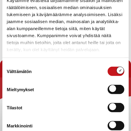
Käytämme evästeitä tarjoamamme sisällön ja mainosten
22.11.2020 — 11:06
räätälöimiseen, sosiaalisen median ominaisuuksien
tukemiseen ja kävijämäärämme analysoimiseen. Lisäksi
Heikentyneen koronatilanteen vuoksi kirjasto avoinna
ma-pe klo 10 – 15. Omatoimikirjasto on suljettu. Ja
jaamme sosiaalisen median, mainosalan ja analytiikka-
kirjaston palautusluukku on toistaiseksi kiinni.
alan kumppaneillemme tietoja siitä, miten käytät
Seuraamme tilannetta ja tiedotamme mahdollisista
sivustoamme. Kumppanimme voivat yhdistää näitä
muutoksista. Pahoittelemme tilannetta!
tietoja muihin tietoihin, joita olet antanut heille tai joita on
kerätty, kun olet käyttänyt heidän palvelujaan.
« Uutishuone
Suostumuksen
Välttämätön
valinta
Mieltymykset
Rautalammin kunta
Yhteystiedot
Tilastot
Kuntainfo
Strategiat, ohjelmat, ohjeet, suunnitelmat, säännöt ja
Markkinointi
sopimukset