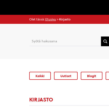
Olet tässä:
Etusivu
>
Kirjasto
Kaikki
Uutiset
Blogit
KIRJASTO