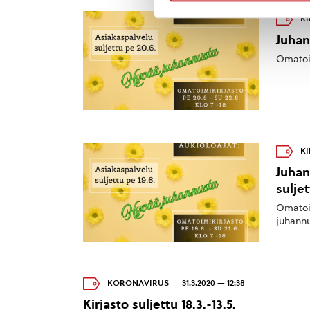
KI
Juhan
Omatoim
KI
Juhan
sulje
Omatoim
juhannu
KORONAVIRUS
31.3.2020 — 12:38
Kirjasto suljettu 18.3.-13.5.