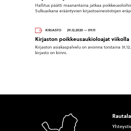
Hallitus päätti maanantaina jatkaa poikkeusoloihin l
Sulkuaikana erääntyvien kirjastoaineistotojen eräp
KIRJASTO
29.12.2020 — 09:11
Kirjaston poikkeusaukioloajat viikolla
Kirjaston asiakaspalvelu on avoinna torstaina 31.12. k
kirjasto on kiinni.
Rautal
Yhteysti