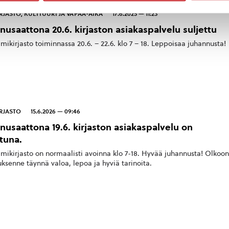
RJASTO
,
KULTTUURI JA VAPAA-AIKA
17.6.2025 — 11:23
nusaattona 20.6. kirjaston asiakaspalvelu suljettu
ikirjasto toiminnassa 20.6. – 22.6. klo 7 – 18. Leppoisaa juhannusta!
RJASTO
15.6.2026 — 09:46
nusaattona 19.6. kirjaston asiakaspalvelu on
ttuna.
ikirjasto on normaalisti avoinna klo 7-18. Hyvää juhannusta! Olkoon
ksenne täynnä valoa, lepoa ja hyviä tarinoita.