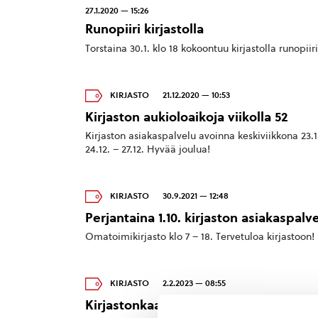
27.1.2020 — 15:26
Runopiiri kirjastolla
Torstaina 30.1. klo 18 kokoontuu kirjastolla runopiir
KIRJASTO
21.12.2020 — 10:53
Kirjaston aukioloaikoja viikolla 52
Kirjaston asiakaspalvelu avoinna keskiviikkona 23.12
24.12. – 27.12. Hyvää joulua!
KIRJASTO
30.9.2021 — 12:48
Perjantaina 1.10. kirjaston asiakaspalve
Omatoimikirjasto klo 7 – 18. Tervetuloa kirjastoon!
KIRJASTO
2.2.2023 — 08:55
Kirjastonkaan puhelin ei toimi