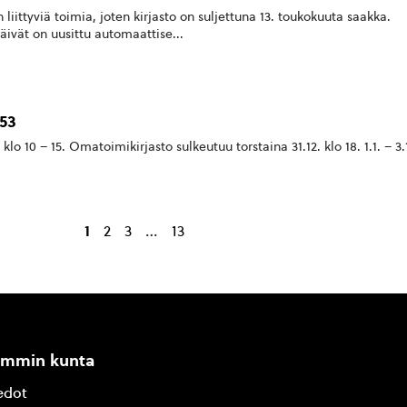
iittyviä toimia, joten kirjasto on suljettuna 13. toukokuuta saakka.
äivät on uusittu automaattise...
 53
lo 10 – 15. Omatoimikirjasto sulkeutuu torstaina 31.12. klo 18. 1.1. – 3.
…
1
2
3
13
ammin kunta
edot