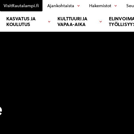
VisitRautalampi.fi
Ajankohtaista
Hakemistot
Seu
KASVATUS JA
KULTTUURI JA
ELINVOIMA
KOULUTUS
VAPAA-AIKA
TYÖLLISYY
e