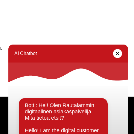
1.
Seuraava sivu →
Päätöksenteko ja lähidemokratia
Päätökset, esityslistat & pöytäkirjat