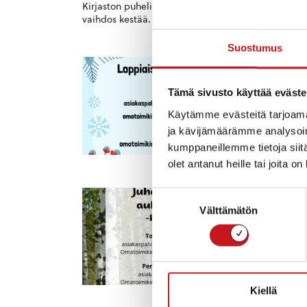
Kirjaston puhelinnumero 040 164 3000 ei tällä hetk
vaihdos kestää. Kirjaston henkilökunnan numeron to
Suostumus
KI
Kirja
Tämä sivusto käyttää eväste
Loppiai
Käytämme evästeitä tarjoama
Omatoim
avoinna 
ja kävijämäärämme analysoim
kumppaneillemme tietoja siitä
olet antanut heille tai joita o
Suostumuksen
KI
Välttämätön
valinta
Juhan
Juhannu
kunnes 
kirjasto
Kiellä