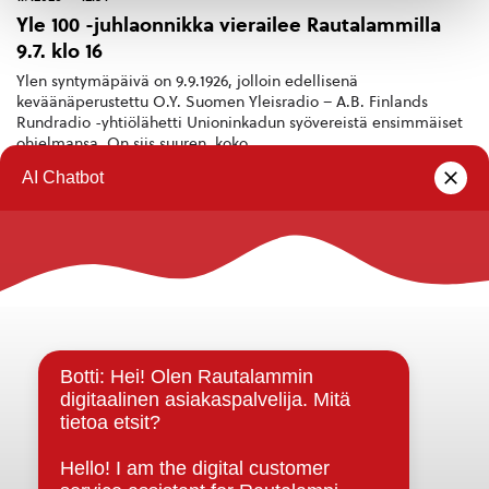
Yle 100 -juhlaonnikka vierailee Rautalammilla
9.7. klo 16
Ylen syntymäpäivä on 9.9.1926, jolloin edellisenä
keväänäperustettu O.Y. Suomen Yleisradio – A.B. Finlands
Rundradio -yhtiölähetti Unioninkadun syövereistä ensimmäiset
ohjelmansa. On siis suuren, koko...
Rautalammin kunta
Yhteystiedot
Kuntainfo
Strategiat, ohjelmat, ohjeet, suunnitelmat, säännöt ja
sopimukset
Asiakirjajulkisuuskuvaus
Evästeet