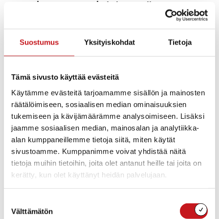
pestauksesta 380 € skeittiramppiin
Pestuulauantaita vietettiin vaihtelevassa säässä – välillä satoi ja
paistoi. Väkeä oli kumminkin saapunut mukavasti pestuuraitille.
Vuoden 2025 Raittisoittaja on Oulun_Keskusta Raittisoittokilpa...
Suostumus
Yksityiskohdat
Tietoja
Tämä sivusto käyttää evästeitä
Käytämme evästeitä tarjoamamme sisällön ja mainosten
räätälöimiseen, sosiaalisen median ominaisuuksien
tukemiseen ja kävijämäärämme analysoimiseen. Lisäksi
jaamme sosiaalisen median, mainosalan ja analytiikka-
alan kumppaneillemme tietoja siitä, miten käytät
sivustoamme. Kumppanimme voivat yhdistää näitä
tietoja muihin tietoihin, joita olet antanut heille tai joita on
kerätty, kun olet käyttänyt heidän palvelujaan.
HISTORIA
,
KULTTUURI
10.2.2026 — 12:27
Suostumuksen
Rautalammin kunnan värikäs historia sivuaa
Välttämätön
valinta
Ruotsin ja Novgoridin hallitsijoita, mutta myös