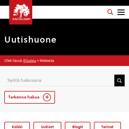
Uutishuone
Olet tässä:
Etusivu
>
Historia
Tarkenna hakua
Kaikki
Uutiset
Blogit
Tarinat