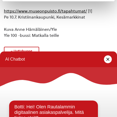
https://www.museonpuisto.fi/tapahtumat/
[1]
Pe 10.7. Kristiinankaupunki, Kesämarkkinat
Kuva Anne Hämäläinen/Yle
Yle 100 -bussi: Matkalla teille
« Uutishuone
Rautalammin kunta
Yhteystiedot
Kuntainfo
Strategiat, ohjelmat, ohjeet, suunnitelmat, säännöt ja
sopimukset