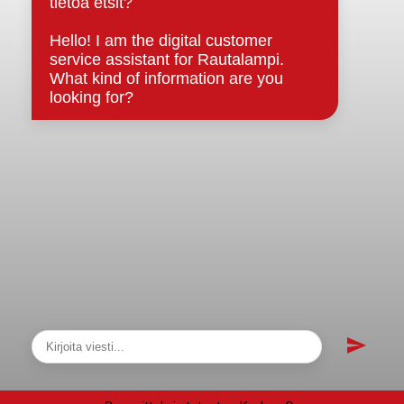
Asiakirjajulkisuuskuvaus
Evästeet
Saavutettavuusseloste
Tietosuoja
Tietosuojaselosteet
Tietopyyntö
Päätöksenteko ja lähidemokratia
Päätökset, esityslistat & pöytäkirjat
Hallinto
Kunnanhallitus
Kunnanvaltuusto
Lautakunnat