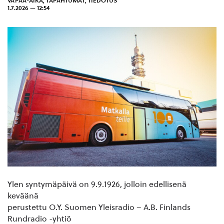
VAPAA-AIKA
,
TAPAHTUMAT
,
TIEDOTUS
1.7.2026 — 12:54
Ylen syntymäpäivä on 9.9.1926, jolloin edellisenä
keväänä
perustettu O.Y. Suomen Yleisradio – A.B. Finlands
Rundradio -yhtiö