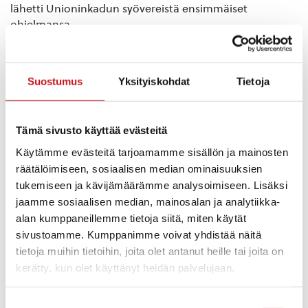
lähetti Unioninkadun syövereistä ensimmäiset
ohjelmansa.
On siis suuren, koko kansan satavuotissynttärikiertueen
aika,
Suostumus
Yksityiskohdat
Tietoja
tervetuloa mukaan!
Yle 100 -bussi on etenkin kohtauspaikka, jossa yleläiset
tapaavat ja
Tämä sivusto käyttää evästeitä
ovat tavattavissa.
Käytämme evästeitä tarjoamamme sisällön ja mainosten
Viikolla 28 bussin kyydissä matkaavat mm. Puoli
räätälöimiseen, sosiaalisen median ominaisuuksien
seitsemän-
tukemiseen ja kävijämäärämme analysoimiseen. Lisäksi
ohjelman persoonallinen sankaritoimittaja Ville
jaamme sosiaalisen median, mainosalan ja analytiikka-
Kilpeläinen,
alan kumppaneillemme tietoja siitä, miten käytät
legendaarinen juontaja Anna-Liisa Tilus sekä jo aikaa
sivustoamme. Kumppanimme voivat yhdistää näitä
sitten haudatusta
tietoja muihin tietoihin, joita olet antanut heille tai joita on
Radiomafiasta tuntematon Jusu Lounela.
kerätty, kun olet käyttänyt heidän palvelujaan.
Bussin pihapiirissä on mahdollista osallistua
Suostumuksen