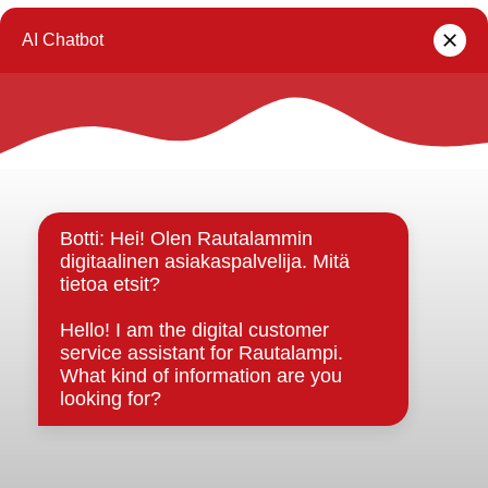
1
…
6
7
8
9
10
…
12
Rautalammin kunta
Yhteystiedot
Kuntainfo
Strategiat, ohjelmat, ohjeet, suunnitelmat, säännöt ja
sopimukset
Asiakirjajulkisuuskuvaus
Evästeet
Saavutettavuusseloste
Tietosuoja
Tietosuojaselosteet
Tietopyyntö