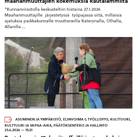
maahanmuuttajien kokemuksia Rautalammilta
”Kunnanvirastolla keskusteltiin tiistaina 27.1.2026
Maahanmuuttajille järjestetyssä työpajassa siitä, millaisia
ajatuksia paikkakunnalle muuttaneilla Katerynalla, Olhalla,
Allanilla ...
ASUMINEN JA YMPÄRISTÖ
,
ELINVOIMA & TYÖLLISYYS
,
KULTTUURI
,
KULTTUURI JA VAPAA-AIKA
,
PÄÄTÖKSENTEKO JA HALLINTO
23.6.2026 — 15:21