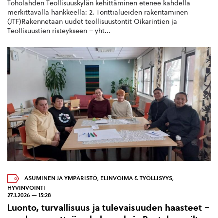
Toholahden Teollisuuskylän kehittäminen etenee kahdella
merkittävällä hankkeella: 2. Tonttialueiden rakentaminen
(JTF)Rakennetaan uudet teollisuustontit Oikarintien ja
Teollisuustien risteykseen – yht...
ASUMINEN JA YMPÄRISTÖ
,
ELINVOIMA & TYÖLLISYYS
,
HYVINVOINTI
27.1.2026 — 15:28
Luonto, turvallisuus ja tulevaisuuden haasteet –