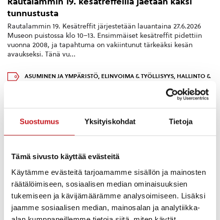
Rautalammin 19. kesätreffeillä jaetaan kaksi
tunnustusta
Rautalammin 19. Kesätreffit järjestetään lauantaina 27.6.2026
Museon puistossa klo 10–13. Ensimmäiset kesätreffit pidettiin
vuonna 2008, ja tapahtuma on vakiintunut tärkeäksi kesän
avaukseksi. Tänä vu...
ASUMINEN JA YMPÄRISTÖ
,
ELINVOIMA & TYÖLLISYYS
,
HALLINTO &
PÄÄTÖKSENTEKO
28.7.2020 — 10:57
Päätös koskien geofysikaalista
lentomittaustutkimusta mm. Rautalammin
Suostumus
Yksityiskohdat
Tietoja
kunnassa 1.8.-30.9.2020
Päätös ympäristönsuojelulain 118 §:n mukaisesta ilmoituksesta
koskien geofysikaalista lentomittaustutkimusta Rautalammin,
Tämä sivusto käyttää evästeitä
Konneveden, Suonenjoen ja Hankasalmen kunnissa
1.8.-30.9.2020.
Käytämme evästeitä tarjoamamme sisällön ja mainosten
räätälöimiseen, sosiaalisen median ominaisuuksien
tukemiseen ja kävijämäärämme analysoimiseen. Lisäksi
jaamme sosiaalisen median, mainosalan ja analytiikka-
alan kumppaneillemme tietoja siitä, miten käytät