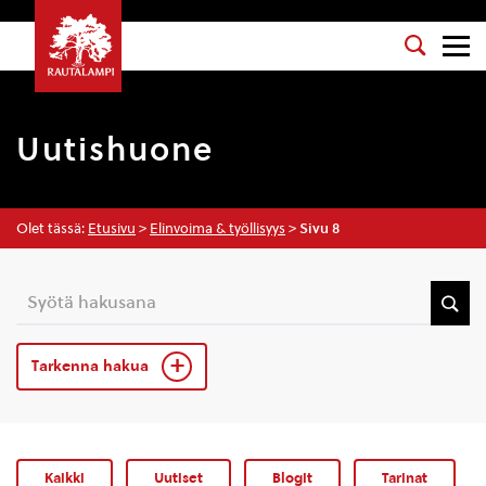
Uutishuone
Olet tässä:
Etusivu
>
Elinvoima & työllisyys
>
Sivu 8
Tarkenna hakua
Kaikki
Uutiset
Blogit
Tarinat