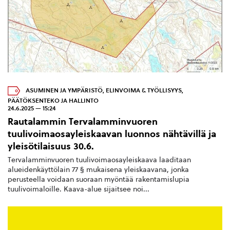
ASUMINEN JA YMPÄRISTÖ
,
ELINVOIMA & TYÖLLISYYS
,
PÄÄTÖKSENTEKO JA HALLINTO
24.6.2025 — 15:24
Rautalammin Tervalamminvuoren
tuulivoimaosayleiskaavan luonnos nähtävillä ja
yleisötilaisuus 30.6.
Tervalamminvuoren tuulivoimaosayleiskaava laaditaan
alueidenkäyttölain 77 § mukaisena yleiskaavana, jonka
perusteella voidaan suoraan myöntää rakentamislupia
tuulivoimaloille. Kaava-alue sijaitsee noi...