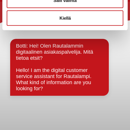
Salli valinta
Rautalammin kunta
Kiellä
Yhteystiedot
Kuntainfo
Strategiat, ohjelmat, ohjeet, suunnitelmat, säännöt ja
sopimukset
Asiakirjajulkisuuskuvaus
Evästeet
Saavutettavuusseloste
Tietosuoja
Tietosuojaselosteet
Tietopyyntö
Päätöksenteko ja lähidemokratia
Päätökset, esityslistat & pöytäkirjat