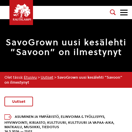
SavoGrown uusi kesälehti
”Savoon” on ilmestynyt
Olet tässä:
Etusivu
>
Uutiset
>
SavoGrown uusi kesälehti ”Savoon”
on ilmestynyt
Uutiset
ASUMINEN JA YMPÄRISTÖ
,
ELINVOIMA & TYÖLLISYYS
,
HYVINVOINTI
,
KIRJASTO
,
KULTTUURI
,
KULTTUURI JA VAPAA-AIKA
,
MATKAILU
,
MUSIIKKI
,
TIEDOTUS
26.5.2026 — 12:02