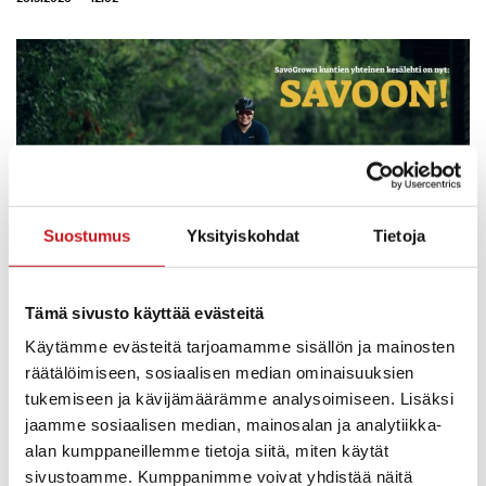
Suostumus
Yksityiskohdat
Tietoja
Tämä sivusto käyttää evästeitä
SavoGrown alueen kuntien tuttu yhteinen kesälehti
Savon Villin Lännen Sanomat vaihtoi tänä vuonna
Käytämme evästeitä tarjoamamme sisällön ja mainosten
nimeä ja on nyt
SAVOON!
räätälöimiseen, sosiaalisen median ominaisuuksien
tukemiseen ja kävijämäärämme analysoimiseen. Lisäksi
Lehti jaetaan kattavasti alueemme kotitalouksiin,
jaamme sosiaalisen median, mainosalan ja analytiikka-
vapaa-ajan asukkaille ja otokselle alueelta pois
alan kumppaneillemme tietoja siitä, miten käytät
muuttaneita. Kesälehti on jaossa myös kuntien
sivustoamme. Kumppanimme voivat yhdistää näitä