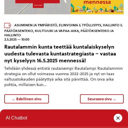
ASUMINEN JA YMPÄRISTÖ
,
ELINVOIMA & TYÖLLISYYS
,
HALLINTO &
PÄÄTÖKSENTEKO
,
KULTTUURI JA VAPAA-AIKA
,
PÄÄTÖKSENTEKO JA
HALLINTO
2.5.2025 — 10:00
Rautalammin kunta teettää kuntalaiskyselyn
uudesta tulevasta kuntastrategiasta – vastaa
nyt kyselyyn 16.5.2025 mennessä!
Tehdään yhdessä entistä rautaisempi Rautalampi Rautalammin
strategia on ollut voimassa vuonna 2022-2025 ja nyt on taas
valtuustokauden päätyttyä aika sitä päivittää. On oiva aika
pohtia, millaisen kun...
← Edellinen sivu
Seuraava sivu →
1
…
7
8
9
10
11
12