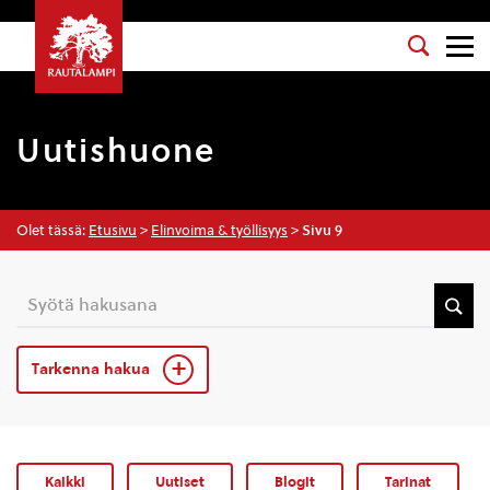
Uutishuone
Olet tässä:
Etusivu
>
Elinvoima & työllisyys
>
Sivu 9
Tarkenna hakua
Kaikki
Uutiset
Blogit
Tarinat