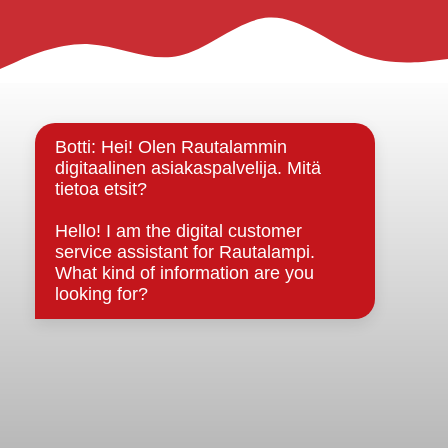
Rautalammin kunta
Yhteystiedot
Kuntainfo
Strategiat, ohjelmat, ohjeet, suunnitelmat, säännöt ja
sopimukset
Asiakirjajulkisuuskuvaus
Evästeet
Saavutettavuusseloste
Tietosuoja
Tietosuojaselosteet
Tietopyyntö
Päätöksenteko ja lähidemokratia
Päätökset, esityslistat & pöytäkirjat