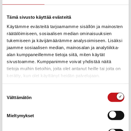
Tämä sivusto käyttää evästeitä
Käytämme evästeitä tarjoamamme sisällön ja mainosten
räätälöimiseen, sosiaalisen median ominaisuuksien
tukemiseen ja kävijämäärämme analysoimiseen. Lisäksi
jaamme sosiaalisen median, mainosalan ja analytiikka-
alan kumppaneillemme tietoja siitä, miten käytät
sivustoamme. Kumppanimme voivat yhdistää näitä
YRITYKSET
13.8.2025 — 16:07
tietoja muihin tietoihin, joita olet antanut heille tai joita on
Toholahden teollisuusalueen uudella tiellä
kerätty, kun olet käyttänyt heidän palvelujaan.
puomit – kulku kielletty!
Toholahden uudelle tielle on laitettu puomit. Kulku kielletty!
Suostumuksen
Syy: asfaltin takuukorjaukset ovat vielä tekemättä.
Välttämätön
valinta
ELINVOIMA & TYÖLLISYYS
26.2.2020 — 09:55
Mieltymykset
Pitchauskoulutusta kaikkien alojen yrityksille
Luova veto! -hanke järjestää matalan kynnyksen