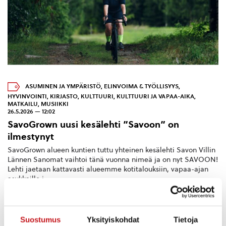
ASUMINEN JA YMPÄRISTÖ
,
ELINVOIMA & TYÖLLISYYS
,
HYVINVOINTI
,
KIRJASTO
,
KULTTUURI
,
KULTTUURI JA VAPAA-AIKA
,
MATKAILU
,
MUSIIKKI
26.5.2026 — 12:02
SavoGrown uusi kesälehti ”Savoon” on
ilmestynyt
SavoGrown alueen kuntien tuttu yhteinen kesälehti Savon Villin
Lännen Sanomat vaihtoi tänä vuonna nimeä ja on nyt SAVOON!
Lehti jaetaan kattavasti alueemme kotitalouksiin, vapaa-ajan
asukkaille j...
Suostumus
Yksityiskohdat
Tietoja