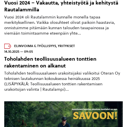
Vuosi 2024 – Vakautta, yhteistyötä ja kehitystä
Rautalammilla
Vuosi 2024 oli Rautalammin kunnalle monella tapaa
merkityksellinen. Vaikka olosuhteet olivat paikoin haastavia,
onnistuimme pitämään kunnan talouden tasapainossa ja
viemään toimintaamme eteenpäin yhte...
ELINVOIMA & TYÖLLISYYS
,
YRITYKSET
14.10.2025 — 09:05
Toholahden teollisuusalueen tonttien
rakentaminen on alkanut
Toholahden teollisuusalueen urakoitsijaksi valikoitui Oteran Oy
teknisen lautakunnan kokouksessa heinäkuussa 2025
(LISÄPYKÄLÄ: Teollisuusalueen tonttien rakentamisen
urakoitsijan valinta | Rautalampi)...