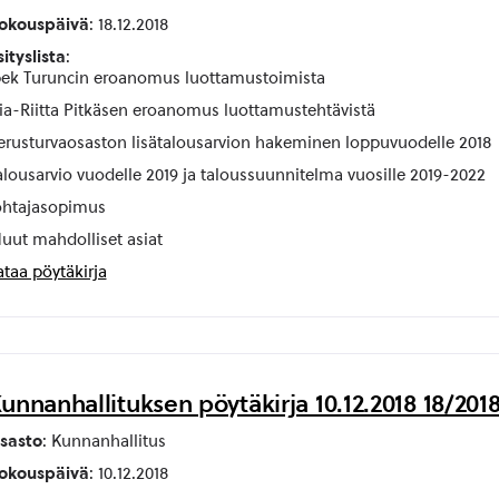
okouspäivä
: 18.12.2018
sityslista
:
pek Turuncin eroanomus luottamustoimista
iia-Riitta Pitkäsen eroanomus luottamustehtävistä
erusturvaosaston lisätalousarvion hakeminen loppuvuodelle 2018
alousarvio vuodelle 2019 ja taloussuunnitelma vuosille 2019-2022
ohtajasopimus
uut mahdolliset asiat
ataa pöytäkirja
unnanhallituksen pöytäkirja 10.12.2018 18/201
sasto
: Kunnanhallitus
okouspäivä
: 10.12.2018