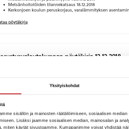
Metsänhoitotöiden tilannekatsaus 18.12.2018
Kerkonjoen koulun peruskorjaus, varalämmityksen asentami
ataa pöytäkirja
erusturvalautakunnan pöytäkirja 12.12.2018
sasto
: Perusturvalautakunta
okouspäivä
: 12.12.2018
sityslista
:
Yksityiskohdat
okouksen laillisuus ja päätösvaltaisuus
öytäkirjan tarkastajat
erusturvalautakunnan kokoukset keväällä 2019
öytäkirjojen nähtävänä pito
itä
erusturvaosaston laskujen hyväksyjät vuonna 2019
mme sisällön ja mainosten räätälöimiseen, sosiaalisen median
asten ja nuorten perhehoidon ja tukiperhetoiminnan toimintaohje
iseen. Lisäksi jaamme sosiaalisen median, mainosalan ja analy
erhetyöntekijän toimen täyttölupa 1.2.2019 alkaen
erusturvaosaston edustajat ala-ikäisten kuulusteluissa vuonna 201
, miten käytät sivustoamme. Kumppanimme voivat yhdistää näitä t