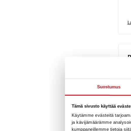
L
P
O
K
E
Suostumus
K
P
P
P
Tämä sivusto käyttää eväste
P
Käytämme evästeitä tarjoama
L
ja kävijämäärämme analysoim
P
P
kumppaneillemme tietoja siitä