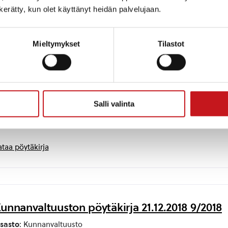
lmoitus yksityisestä sosiaalipalvelujen tuottamisesta
n kerätty, kun olet käyttänyt heidän palvelujaan.
lmoitusasiat
iranhaltijoiden pöytäkirjat
alassa pidettävä
duskunnan oikeusasiamiehen päätös
Mieltymykset
Tilastot
Salli valinta
ataa pöytäkirja
unnanvaltuuston pöytäkirja 21.12.2018 9/2018
sasto
: Kunnanvaltuusto