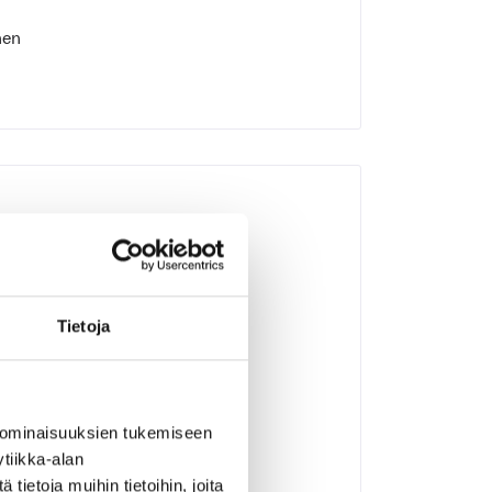
nen
Tietoja
 ominaisuuksien tukemiseen
et vuonna 2019
tiikka-alan
9
ietoja muihin tietoihin, joita