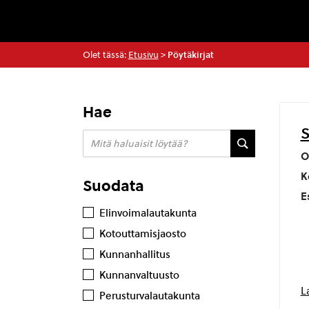
Olet tässä:
Etusivu
>
Pöytäkirjat
Hae
S
O
K
Suodata
E
Elinvoimalautakunta
Kotouttamisjaosto
Kunnanhallitus
Kunnanvaltuusto
L
Perusturvalautakunta