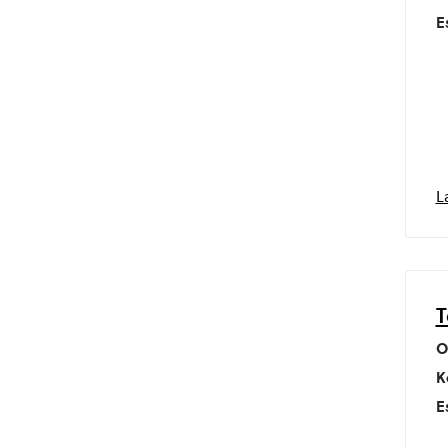
E
L
T
O
K
E