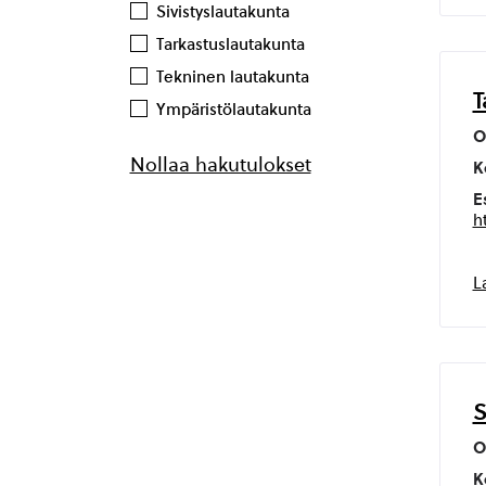
Sivistyslautakunta
Tarkastuslautakunta
Tekninen lautakunta
T
Ympäristölautakunta
O
Nollaa hakutulokset
K
E
h
L
S
O
K