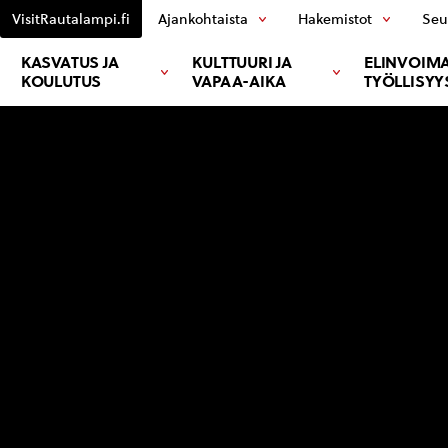
VisitRautalampi.fi
Ajankohtaista
Hakemistot
Seu
KASVATUS JA
KULTTUURI JA
ELINVOIMA
KOULUTUS
VAPAA-AIKA
TYÖLLISYY