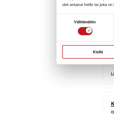
I
olet antanut heille tai joita o
I
V
Suostumuksen
S
E
Välttämätön
valinta
Kiellä
L
K
O