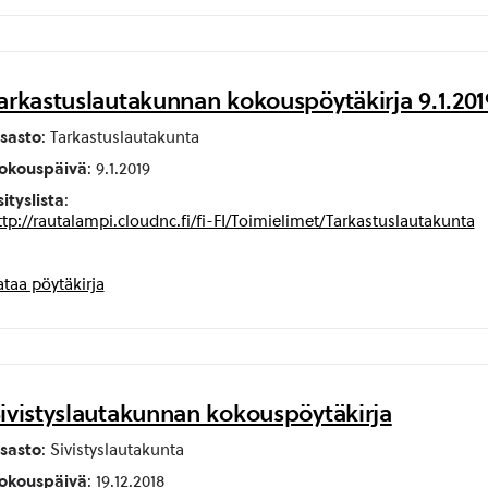
arkastuslautakunnan kokouspöytäkirja 9.1.201
sasto
: Tarkastuslautakunta
okouspäivä
: 9.1.2019
sityslista
:
ttp://rautalampi.cloudnc.fi/fi-FI/Toimielimet/Tarkastuslautakunta
ataa pöytäkirja
ivistyslautakunnan kokouspöytäkirja
sasto
: Sivistyslautakunta
okouspäivä
: 19.12.2018