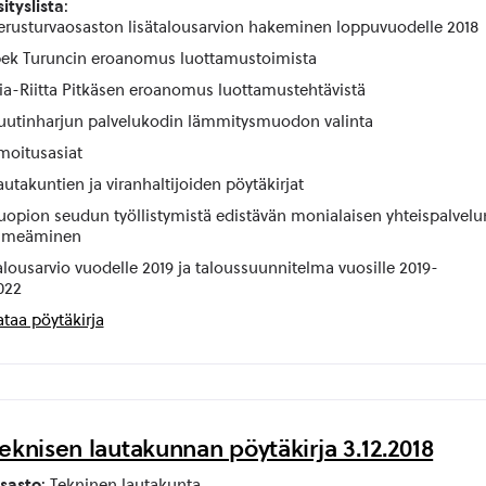
sityslista
:
erusturvaosaston lisätalousarvion hakeminen loppuvuodelle 2018
pek Turuncin eroanomus luottamustoimista
iia-Riitta Pitkäsen eroanomus luottamustehtävistä
uutinharjun palvelukodin lämmitysmuodon valinta
lmoitusasiat
autakuntien ja viranhaltijoiden pöytäkirjat
uopion seudun työllistymistä edistävän monialaisen yhteispalvel
imeäminen
alousarvio vuodelle 2019 ja taloussuunnitelma vuosille 2019-
022
ataa pöytäkirja
eknisen lautakunnan pöytäkirja 3.12.2018
sasto
: Tekninen lautakunta