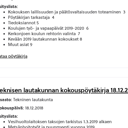
sityslista
:
Kokouksen laillisuuden ja päätösvaltaisuuden toteaminen 3
Pöytäkirjan tarkastaja 4
Tiedoksiannot 5
Koulujen työ- ja vapaapäivät 2019-2020 6
Kerkonjoen koulun rehtorin valinta 7
Kevään 2019 lautakunnan kokoukset 8
Muut asiat 9
ataa pöytäkirja
eknisen lautakunnan kokouspöytäkirja 18.12.2
sasto
: Tekninen lautakunta
okouspäivä
: 18.12.2018
sityslista
:
Vesihuoltolaitoksen taksojen tarkistus 1.3.2019 alkaen
Metsänhoitotyöt ja puunmyynti vuonna 2019