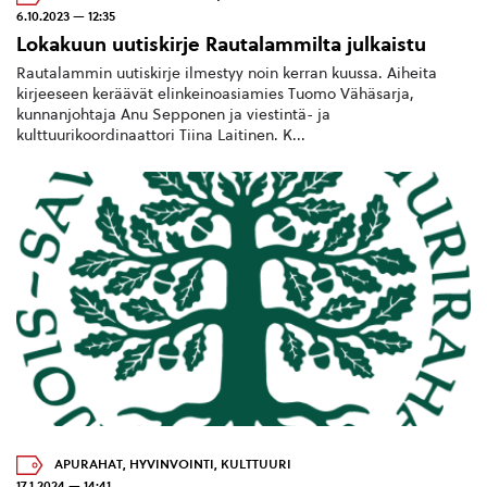
6.10.2023 — 12:35
Lokakuun uutiskirje Rautalammilta julkaistu
Rautalammin uutiskirje ilmestyy noin kerran kuussa. Aiheita
kirjeeseen keräävät elinkeinoasiamies Tuomo Vähäsarja,
kunnanjohtaja Anu Sepponen ja viestintä- ja
kulttuurikoordinaattori Tiina Laitinen. K...
APURAHAT
,
HYVINVOINTI
,
KULTTUURI
17.1.2024 — 14:41