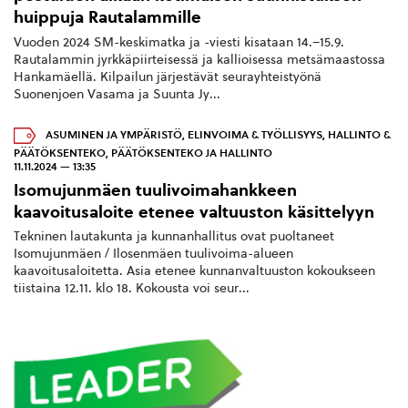
huippuja Rautalammille
Vuoden 2024 SM-keskimatka ja -viesti kisataan 14.–15.9.
Rautalammin jyrkkäpiirteisessä ja kallioisessa metsämaastossa
Hankamäellä. Kilpailun järjestävät seurayhteistyönä
Suonenjoen Vasama ja Suunta Jy...
ASUMINEN JA YMPÄRISTÖ
,
ELINVOIMA & TYÖLLISYYS
,
HALLINTO &
PÄÄTÖKSENTEKO
,
PÄÄTÖKSENTEKO JA HALLINTO
11.11.2024 — 13:35
Isomujunmäen tuulivoimahankkeen
kaavoitusaloite etenee valtuuston käsittelyyn
Tekninen lautakunta ja kunnanhallitus ovat puoltaneet
Isomujunmäen / Ilosenmäen tuulivoima-alueen
kaavoitusaloitetta. Asia etenee kunnanvaltuuston kokoukseen
tiistaina 12.11. klo 18. Kokousta voi seur...