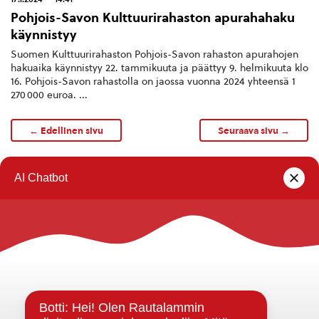
Pohjois-Savon Kulttuurirahaston apurahahaku
käynnistyy
Suomen Kulttuurirahaston Pohjois-Savon rahaston apurahojen
hakuaika käynnistyy 22. tammikuuta ja päättyy 9. helmikuuta klo
16. Pohjois-Savon rahastolla on jaossa vuonna 2024 yhteensä 1
270 000 euroa. ...
← Edellinen sivu
Seuraava sivu →
1
…
5
6
7
8
9
…
18
Rautalammin kunta
Yhteystiedot
Kuntainfo
Strategiat, ohjelmat, ohjeet, suunnitelmat, säännöt ja
sopimukset