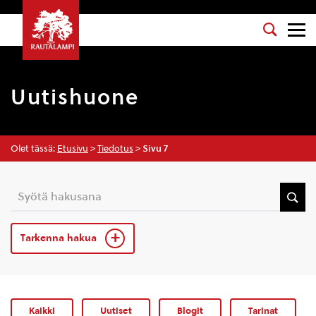
Uutishuone
Olet tässä:
Etusivu
>
Tiedotus
>
Sivu 7
Tarkenna hakua
Kaikki
Uutiset
Blogit
Tarinat