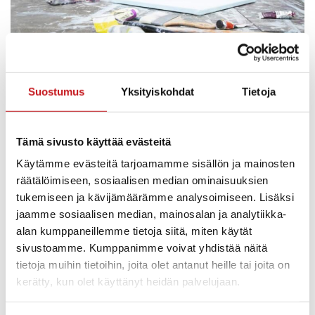
Suostumus
Yksityiskohdat
Tietoja
ELINVOIMA & TYÖLLISYYS
,
KULTTUURI
,
KULTTUURI JA VAPAA-AIKA
,
Tämä sivusto käyttää evästeitä
MUSIIKKI
6.6.2025 — 14:56
Käytämme evästeitä tarjoamamme sisällön ja mainosten
Kulttuuripankki laajenee Pohjois-Savoon
räätälöimiseen, sosiaalisen median ominaisuuksien
Kulttuuripankki on verkkopalvelu, joka kokoaa yhteen paikkaan
tukemiseen ja kävijämäärämme analysoimiseen. Lisäksi
taiteen ja kulttuurin tekijät ja heidän tilattavat palvelunsa.
jaamme sosiaalisen median, mainosalan ja analytiikka-
Syksyllä 2025 julkaistava verkkopalvelu tuo näkyväksi taiteen ja
alan kumppaneillemme tietoja siitä, miten käytät
kulttuurin...
sivustoamme. Kumppanimme voivat yhdistää näitä
tietoja muihin tietoihin, joita olet antanut heille tai joita on
HALLINTO & PÄÄTÖKSENTEKO
,
PÄÄTÖKSENTEKO JA HALLINTO
9.9.2025 — 09:57
kerätty, kun olet käyttänyt heidän palvelujaan.
Kunnanjohtaja virkavapaalla jalkaoperaation
takia