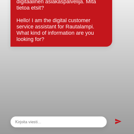
Asiakirjajulkisuuskuvaus
Evästeet
Saavutettavuusseloste
Tietosuoja
Tietosuojaselosteet
Tietopyyntö
Päätöksenteko ja lähidemokratia
Päätökset, esityslistat & pöytäkirjat
Hallinto
Kunnanhallitus
Kunnanvaltuusto
Lautakunnat