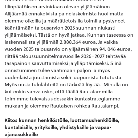
tilinpäätöksen arvioidaan olevan ylijäämäinen.
Alijäämää ennakoivista painelaskelmista huolimatta
olemme oikeilla ja määrätietoisilla toimilla pystyneet
kääntämään talousarvion 2025 suunnan niukasti
ylijäämäiseksi. Tästä on hyvä jatkaa. Kunnan taseessa on
laskennallista ylijäämää 2.888.364 euroa. Ja vaikka
vuoden 2025 talousarvio on ylijäämäinen 94. 046 euroa,
riittää taloussuunnitelmavuosille 2026–2027 tehtävää
tasapainon saavuttamiseksi ja ylläpitämiseksi. Siinä
onnistuminen tulee vaatimaan paljon ja myös
uudenlaista joustamista sekä luopumista totutusta.
Myös uusia tulolähteitä on tärkeää löytää. Minulla on
kuitenkin vahva usko, että täällä Rautalammilla
toimimme tulevaisuudessakin kuntastrategiamme
mukaan ja olemme Rautaisen rohkea Rautalampi.
Kiitos kunnan henkilöstölle, luottamushenkilöille,
kuntalaisille, yrityksille, yhdistyksille ja vapaa-
ajanasukkaille