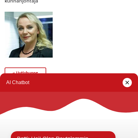
kunnanjohtaja
« Uutishuone
Rautalammin kunta
Yhteystiedot
Kuntainfo
Strategiat, ohjelmat, ohjeet, suunnitelmat, säännöt ja