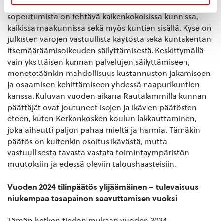
naapurikuntien kanssa. Tätä niin sanottua älykästä
sopeutumista on tehtävä kaikenkokoisissa kunnissa,
kaikissa maakunnissa sekä myös kuntien sisällä. Kyse on
julkisten varojen vastuullista käytöstä sekä kuntakentän
itsemääräämisoikeuden säilyttämisestä. Keskittymällä
vain yksittäisen kunnan palvelujen säilyttämiseen,
menetetäänkin mahdollisuus kustannusten jakamiseen
ja osaamisen kehittämiseen yhdessä naapurikuntien
kanssa. Kuluvan vuoden aikana Rautalammilla kunnan
päättäjät ovat joutuneet isojen ja ikävien päätösten
eteen, kuten Kerkonkosken koulun lakkauttaminen,
joka aiheutti paljon pahaa mieltä ja harmia. Tämäkin
päätös on kuitenkin osoitus ikävästä, mutta
vastuullisesta tavasta vastata toimintaympäristön
muutoksiin ja edessä oleviin taloushaasteisiin.
Vuoden 2024 tilinpäätös ylijäämäinen – tulevaisuus
niukempaa tasapainon saavuttamisen vuoksi
Tämän hetken tiedon mukaan vuoden 2024