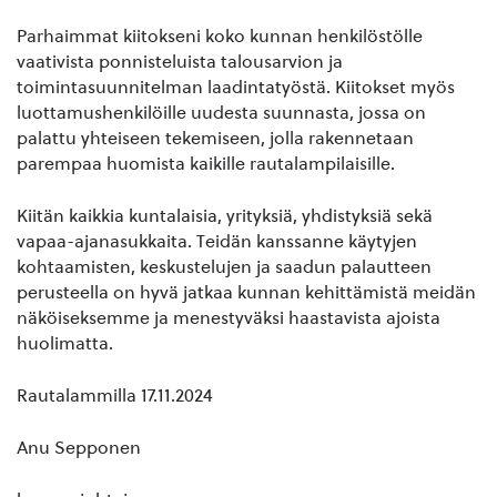
Parhaimmat kiitokseni koko kunnan henkilöstölle
vaativista ponnisteluista talousarvion ja
toimintasuunnitelman laadintatyöstä. Kiitokset myös
luottamushenkilöille uudesta suunnasta, jossa on
palattu yhteiseen tekemiseen, jolla rakennetaan
parempaa huomista kaikille rautalampilaisille.
Kiitän kaikkia kuntalaisia, yrityksiä, yhdistyksiä sekä
vapaa-ajanasukkaita. Teidän kanssanne käytyjen
kohtaamisten, keskustelujen ja saadun palautteen
perusteella on hyvä jatkaa kunnan kehittämistä meidän
näköiseksemme ja menestyväksi haastavista ajoista
huolimatta.
Rautalammilla 17.11.2024
Anu Sepponen