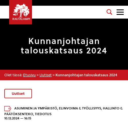
Kunnanjohtajan
talouskatsaus 2024
Olet tässä:
Etusivu
>
Uutiset
>
Kunnanjohtajan talouskatsaus 2024
Uutiset
ASUMINEN JA YMPÄRISTÖ
,
ELINVOIMA & TYÖLLISYYS
,
HALLINTO &
PÄÄTÖKSENTEKO
,
TIEDOTUS
10.12.2024 — 16:15