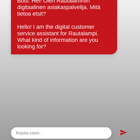
sopimukset
Asiakirjajulkisuuskuvaus
Evästeet
Saavutettavuusseloste
Tietosuoja
Tietosuojaselosteet
Tietopyyntö
Päätöksenteko ja lähidemokratia
Päätökset, esityslistat & pöytäkirjat
Hallinto
Kunnanhallitus
Kunnanvaltuusto
Lautakunnat