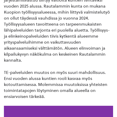
järjestämisvastuu siirtyy valtiolta kuntien tehtäviksi
vuoden 2025 alussa. Rautalammin kunta on mukana
Kuopion työllisyysalueessa, mihin liittyvä valmistelutyö
on ollut täydessä vauhdissa jo vuonna 2024.
Työllisyysalueen tavoitteena on tarpeenmukaisten
lähipalveluiden tarjonta eri puolella aluetta. Työllisyys-
ja elinkeinopalveluiden tiivis kytkentä alueemme
yrityspalveluihimme on vaikuttavuuden
aikaansaamiseksi välttämätön. Alueen elinvoiman ja
kilpailukyvyn näkökulma on keskeinen Rautalammin
kannalta.
TE-palveluiden muutos on myös suuri mahdollisuus.
Ensi vuoden alussa kuntien rooli kasvaa myös
kotouttamisessa. Molemmissa muutoksissa yhteisten
toimintatapojen löytyminen omalla alueella on
ensiarvoisen tärkeää.