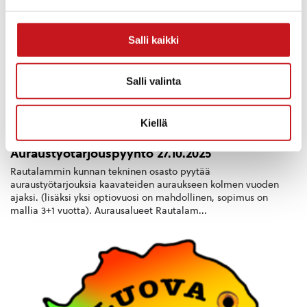
Salli kaikki
Salli valinta
Kiellä
ASUMINEN JA YMPÄRISTÖ
,
YRITYKSET
27.10.2025 — 13:14
Auraustyötarjouspyyntö 27.10.2025
Rautalammin kunnan tekninen osasto pyytää
auraustyötarjouksia kaavateiden auraukseen kolmen vuoden
ajaksi. (lisäksi yksi optiovuosi on mahdollinen, sopimus on
mallia 3+1 vuotta). Aurausalueet Rautalam...