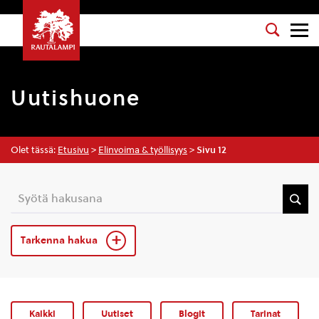
Uutishuone
Olet tässä:
Etusivu
>
Elinvoima & työllisyys
>
Sivu 12
Tarkenna hakua
Kaikki
Uutiset
Blogit
Tarinat