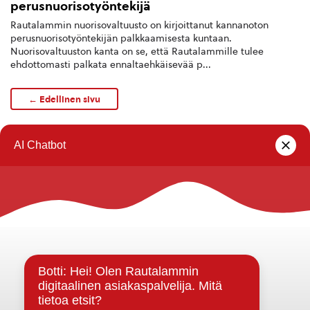
perusnuorisotyöntekijä
Rautalammin nuorisovaltuusto on kirjoittanut kannanoton
perusnuorisotyöntekijän palkkaamisesta kuntaan.
Nuorisovaltuuston kanta on se, että Rautalammille tulee
ehdottomasti palkata ennaltaehkäisevää p...
← Edellinen sivu
1
…
10
11
12
Rautalammin kunta
Yhteystiedot
Kuntainfo
Strategiat, ohjelmat, ohjeet, suunnitelmat, säännöt ja
sopimukset
Asiakirjajulkisuuskuvaus