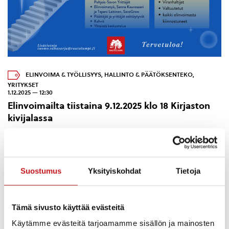
ELINVOIMA & TYÖLLISYYS
,
HALLINTO & PÄÄTÖKSENTEKO
,
YRITYKSET
1.12.2025 — 12:30
Elinvoimailta tiistaina 9.12.2025 klo 18 Kirjaston
kivijalassa
Rautalammin elinvoimatyöryhmä järjestää elinvoimaillan
tiistaina 9.12. klo 18 Kirjaston kivijalassa. Illan tarjoituksena on
löytää väylät kohti elinvoimaisempaa Rautalampia, tarjota
tilaisuus, missä p...
Suostumus
Yksityiskohdat
Tietoja
Tämä sivusto käyttää evästeitä
Käytämme evästeitä tarjoamamme sisällön ja mainosten