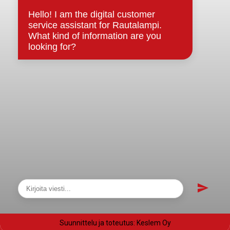
Evästeet
Saavutettavuusseloste
Tietosuoja
Tietosuojaselosteet
Tietopyyntö
Päätöksenteko ja lähidemokratia
Päätökset, esityslistat & pöytäkirjat
Hallinto
Kunnanhallitus
Kunnanvaltuusto
Lautakunnat
Näytä sivukartta