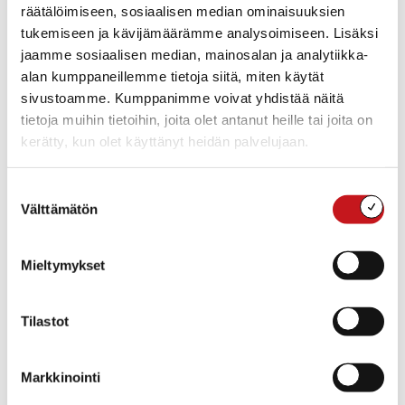
räätälöimiseen, sosiaalisen median ominaisuuksien
tukemiseen ja kävijämäärämme analysoimiseen. Lisäksi
jaamme sosiaalisen median, mainosalan ja analytiikka-
alan kumppaneillemme tietoja siitä, miten käytät
sivustoamme. Kumppanimme voivat yhdistää näitä
tietoja muihin tietoihin, joita olet antanut heille tai joita on
kerätty, kun olet käyttänyt heidän palvelujaan.
ASUMINEN JA YMPÄRISTÖ
,
ELINVOIMA & TYÖLLISYYS
,
YRITYKSET
28.5.2026 — 14:32
Suostumuksen
Elinvoimaa ja kuntabrändiä tehdään yhdessä –
Välttämätön
valinta
joka päivä!
On ollut ilo aloittaa työt Rautalammin uutena
elinkeinoasiantuntijana. Olen saanut ensimmäisistä päivistä
Mieltymykset
lähtien huomata, että kunnassamme on paljon aktiivisia
yrittäjiä, turvallinen, viihtyisä ja ka...
Tilastot
Markkinointi