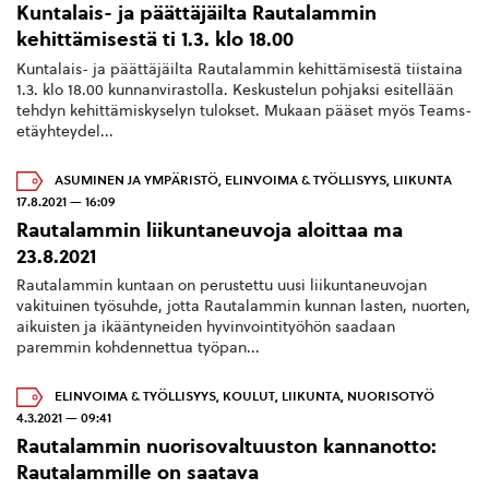
Kuntalais- ja päättäjäilta Rautalammin
kehittämisestä ti 1.3. klo 18.00
Kuntalais- ja päättäjäilta Rautalammin kehittämisestä tiistaina
1.3. klo 18.00 kunnanvirastolla. Keskustelun pohjaksi esitellään
tehdyn kehittämiskyselyn tulokset. Mukaan pääset myös Teams-
etäyhteydel...
ASUMINEN JA YMPÄRISTÖ
,
ELINVOIMA & TYÖLLISYYS
,
LIIKUNTA
17.8.2021 — 16:09
Rautalammin liikuntaneuvoja aloittaa ma
23.8.2021
Rautalammin kuntaan on perustettu uusi liikuntaneuvojan
vakituinen työsuhde, jotta Rautalammin kunnan lasten, nuorten,
aikuisten ja ikääntyneiden hyvinvointityöhön saadaan
paremmin kohdennettua työpan...
ELINVOIMA & TYÖLLISYYS
,
KOULUT
,
LIIKUNTA
,
NUORISOTYÖ
4.3.2021 — 09:41
Rautalammin nuorisovaltuuston kannanotto:
Rautalammille on saatava