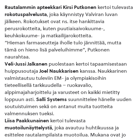
Rautalammin apteekkari Kirsi Putkonen
kertoi tulevasta
rokotuspalvelusta
, joka käynnistyy Valviran luvan
jälkeen. Rokotukset ovat ns. itse hankittavia
perusrokotteita, kuten puutiaisaivokuume-,
keuhkokuume- ja matkailijarokotteita.
“Hieman farmaseutteja iholle tulo jännittää, mutta
tämä on hieno lisä palveluihimme”, Putkonen
naurahtaa.
Veli-Jussi Jalkanen
puolestaan kertoi tapaamisestaan
huippusoutaja
Joel Naukkarisen
kanssa. Naukkarinen
valmistautuu tuleviin EM- ja olympiakisoihin
tieteellisellä tarkkuudella – ruokavalio,
alppimajaharjoittelu ja varusteet on kaikki mietitty
loppuun asti.
Salli Systems
suunnittelee hänelle uuden
soutuistuimen sekä on antanut muita tuotteita
valmennuksen tueksi.
Liisa Paakkunainen
kertoi tulevasta
muotoilunäyttelystä
, joka avautuu huhtikuussa ja
esittelee rautalampilaista muotoilua. Mukana ovat jo