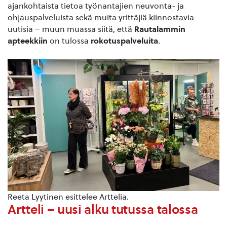
ajankohtaista tietoa työnantajien neuvonta- ja
ohjauspalveluista sekä muita yrittäjiä kiinnostavia
uutisia – muun muassa siitä, että
Rautalammin
apteekkiin
on tulossa
rokotuspalveluita
.
Reeta Lyytinen esittelee Arttelia.
Artteli – uusi alku tutussa talossa