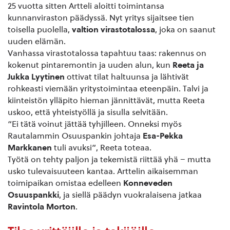
25 vuotta sitten Artteli aloitti toimintansa
kunnanviraston päädyssä. Nyt yritys sijaitsee tien
toisella puolella,
valtion virastotalossa
, joka on saanut
uuden elämän.
Vanhassa virastotalossa tapahtuu taas: rakennus on
kokenut pintaremontin ja uuden alun, kun
Reeta ja
Jukka Lyytinen
ottivat tilat haltuunsa ja lähtivät
rohkeasti viemään yritystoimintaa eteenpäin. Talvi ja
kiinteistön ylläpito hieman jännittävät, mutta Reeta
uskoo, että yhteistyöllä ja sisulla selvitään.
“Ei tätä voinut jättää tyhjilleen. Onneksi myös
Rautalammin Osuuspankin johtaja
Esa-Pekka
Markkanen
tuli avuksi”, Reeta toteaa.
Työtä on tehty paljon ja tekemistä riittää yhä – mutta
usko tulevaisuuteen kantaa. Arttelin aikaisemman
toimipaikan omistaa edelleen
Konneveden
Osuuspankki
, ja siellä päädyn vuokralaisena jatkaa
Ravintola Morton
.