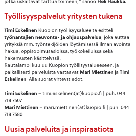
jotka uskaltavat tarttua toimeen,” sanoo
Heli Haukka
.
Työllisyyspalvelut yritysten tukena
Timi Eskelinen
Kuopion työllisyysalueelta esitteli
työnantajien neuvonta- ja ohjauspalvelua
, joka auttaa
yrityksiä mm. työntekijöiden löytämisessä ilman avointa
hakua, oppisopimusasioissa, työkokeiluissa sekä
hakemusten käsittelyssä.
Rautalampi kuuluu Kuopion työllisyysalueeseen, ja
paikallisesti palveluista vastaavat
Mari Miettinen
ja
Timi
Eskelinen
. Alla suorat yhteystiedot.
Timi Eskelinen
– timi.eskelinen(at)kuopio.fi | puh. 044
718 7507
Mari Miettinen
– mari.miettinen(at)kuopio.fi | puh. 044
718 7580
Uusia palveluita ja inspiraatiota