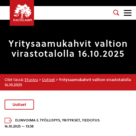
Yritysaamukahvit valtion
virastotalolla 16.10.2025
Olet tässä:
Etusivu
>
Uutiset
>
Yritysaamukahvit valtion virastotalolla
16.10.2025
Uutiset
ELINVOIMA & TYÖLLISYYS
,
YRITYKSET
,
TIEDOTUS
16.10.2025 — 13:38