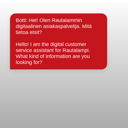
Yhteystiedot
Kuntainfo
Strategiat, ohjelmat, ohjeet, suunnitelmat, säännöt ja
sopimukset
Asiakirjajulkisuuskuvaus
Evästeet
Saavutettavuusseloste
Tietosuoja
Tietosuojaselosteet
Tietopyyntö
Päätöksenteko ja lähidemokratia
Päätökset, esityslistat & pöytäkirjat
Hallinto
Kunnanhallitus
Kunnanvaltuusto