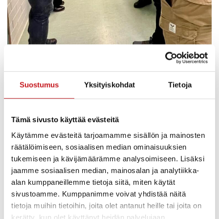
Yrittäjät tutustuivat myös valtion virastotalon alakerran
Suostumus
Yksityiskohdat
Tietoja
tiloihin
Arttelissa yhdistyvät rohkeus ja tekemisen meininki.
1990-luvun alussa rakennettu talo on nähnyt
Tämä sivusto käyttää evästeitä
monenlaista toimintaa, ja nyt siellä toimii useita yrittäjiä
ja palveluita:
Käytämme evästeitä tarjoamamme sisällön ja mainosten
Hieroja Ninni
,
Kauneushoitola Armida
,
Maarian
räätälöimiseen, sosiaalisen median ominaisuuksien
Aurinko
, vuokralaisina
Rautalammin museo
,
tukemiseen ja kävijämäärämme analysoimiseen. Lisäksi
Rautalammin kunta
sekä etätyöntekijöitä.
jaamme sosiaalisen median, mainosalan ja analytiikka-
Muutamia huoneita on vielä vapaana – yhteyttä voi
alan kumppaneillemme tietoja siitä, miten käytät
ottaa suoraan
Reeta Lyytiseen
.
sivustoamme. Kumppanimme voivat yhdistää näitä
tietoja muihin tietoihin, joita olet antanut heille tai joita on
Osuuskunnasta yritystoimintaan
kerätty, kun olet käyttänyt heidän palvelujaan.