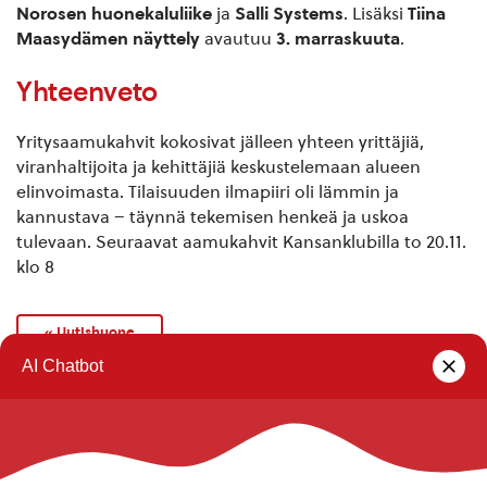
Norosen huonekaluliike
ja
Salli Systems
. Lisäksi
Tiina
Maasydämen näyttely
avautuu
3. marraskuuta
.
Yhteenveto
Yritysaamukahvit kokosivat jälleen yhteen yrittäjiä,
viranhaltijoita ja kehittäjiä keskustelemaan alueen
elinvoimasta. Tilaisuuden ilmapiiri oli lämmin ja
kannustava – täynnä tekemisen henkeä ja uskoa
tulevaan. Seuraavat aamukahvit Kansanklubilla to 20.11.
klo 8
« Uutishuone
Rautalammin kunta