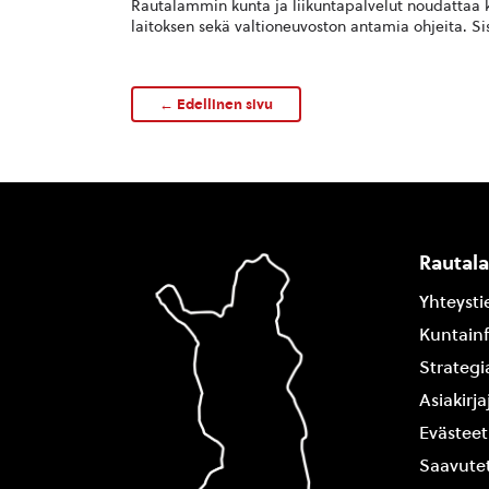
Rautalammin kunta ja liikuntapalvelut noudattaa 
laitoksen sekä valtioneuvoston antamia ohjeita. Sisä
← Edellinen sivu
Rautal
Yhteysti
Kuntain
Strategi
Asiakirj
Evästeet
Saavutet