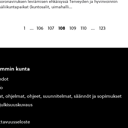
koronaviruksen leviämisen ehkäisyssä Terveyden ja hyvinvoinnin
liikuntapaikat (kuntosalit, uimahalli...
…
…
1
106
107
108
109
110
123
ammin kunta
edot
fo
at, ohjelmat, ohjeet, suunnitelmat, säännöt ja sopimukset
ajulkisuuskuvaus
tavuusseloste