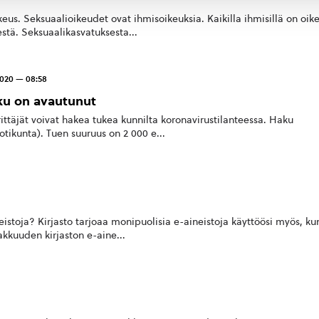
eus. Seksuaalioikeudet ovat ihmisoikeuksia. Kaikilla ihmisillä on oik
stä. Seksuaalikasvatuksesta...
2020 — 08:58
ku on avautunut
rittäjät voivat hakea tukea kunnilta koronavirustilanteessa. Haku
tikunta). Tuen suuruus on 2 000 e...
eistoja? Kirjasto tarjoaa monipuolisia e-aineistoja käyttöösi myös, ku
iakkuuden kirjaston e-aine...