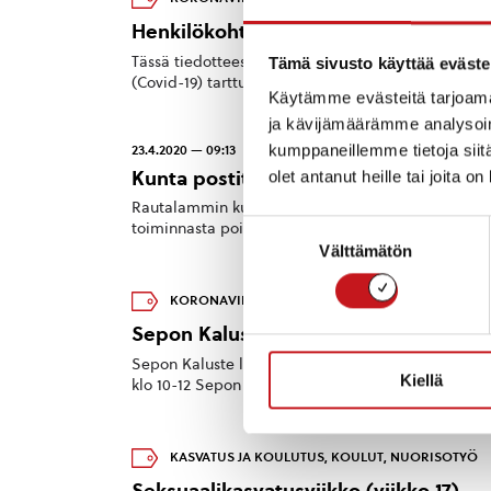
Henkilökohtainen apu
Tässä tiedotteessa on tietoa henkilökohtaisen avu
Tämä sivusto käyttää eväste
(Covid-19) tarttuu pisara- ja kosketustartuntana, kun
Käytämme evästeitä tarjoama
ja kävijämäärämme analysoim
kumppaneillemme tietoja siitä
23.4.2020 — 09:13
Kunta postittaa koronatiedotteen jok
olet antanut heille tai joita o
Rautalammin kunta postittaa joka talouteen tiedot
Suostumuksen
toiminnasta poikkeusaikana, mutta lisäksi siinä voida
Välttämätön
valinta
KORONAVIRUS
21.4.2020 — 13:29
Sepon Kaluste lahjoittaa kasvomaskeja r
Sepon Kaluste lahjoittaa rautalampilaisille riskir
Kiellä
klo 10-12 Sepon Kalusteen pihalla, os. Tallivirranti
KASVATUS JA KOULUTUS
,
KOULUT
,
NUORISOTYÖ
Seksuaalikasvatusviikko (viikko 17)