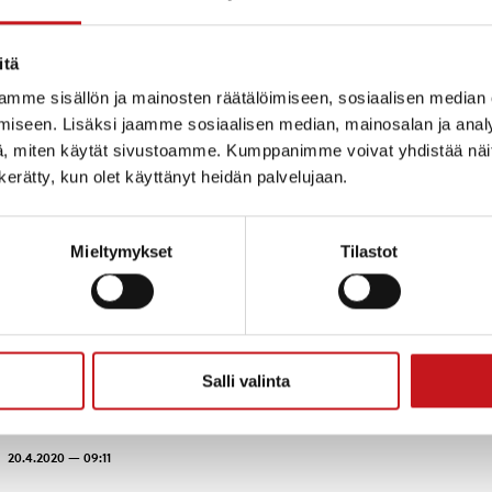
n asioista koronaviruksen aiheuttamassa poikkeustilanteessa. Koronav
itä
 henkilö yskii ja aivasta...
mme sisällön ja mainosten räätälöimiseen, sosiaalisen median
iseen. Lisäksi jaamme sosiaalisen median, mainosalan ja analy
, miten käytät sivustoamme. Kumppanimme voivat yhdistää näitä t
a kotiin vapunaattona
n kerätty, kun olet käyttänyt heidän palvelujaan.
teen, joka jaetaan vapun aattona. Kirjeessä on tietoa kunnan
an lyhyesti julkaista tietoja yrityst...
Mieltymykset
Tilastot
iskiryhmäläisille, jako to 23.4. klo 10-12
yhmiin kuuluville tekemiään kasvomaskeja. Maskeja jaetaan torstaina 2
Salli valinta
e 8. Sepon Kaluste toivo...
20.4.2020 — 09:11