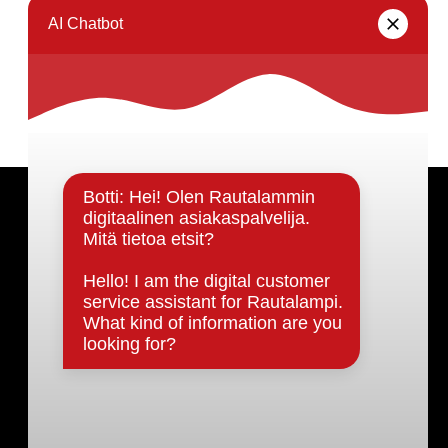
Seuraava sivu →
Päätöksenteko ja lähidemokratia
Päätökset, esityslistat & pöytäkirjat
Hallinto
Kunnanhallitus
Kunnanvaltuusto
Lautakunnat