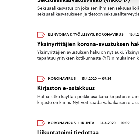
Seksuaalikasvatus on jokaisen ihmisen seksuaalioik
seksuaalikasvatukseen ja tietoon seksuaaliterveyde
ELINVOIMA & TYÖLLISYYS
,
KORONAVIRUS
16.4.
Yksinyrittäjien korona-avustuksen ha
Yksinyrittäjien avustuksen haku on nyt auki. Yksiny
tapahtuu yrityksen kotikunnasta (YTJ:n mukainen ko
KORONAVIRUS
15.4.2020 — 09:24
Kirjaston e-asiakkuus
Haluaisitko käyttää poikkeusaikana kirjaston e-ain
kirjasto on kiinni. Nyt voit saada väliaikaisen e-as
KORONAVIRUS
,
LIIKUNTA
14.4.2020 — 10:09
Liikuntatoimi tiedottaa