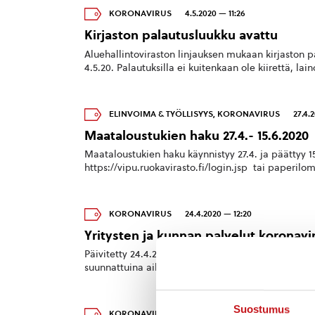
KORONAVIRUS
4.5.2020 — 11:26
Kirjaston palautusluukku avattu
Aluehallintoviraston linjauksen mukaan kirjaston 
4.5.20. Palautuksilla ei kuitenkaan ole kiirettä, laino
ELINVOIMA & TYÖLLISYYS
,
KORONAVIRUS
27.4.
Maataloustukien haku 27.4.- 15.6.2020
Maataloustukien haku käynnistyy 27.4. ja päättyy 1
https://vipu.ruokavirasto.fi/login.jsp tai paperilo
KORONAVIRUS
24.4.2020 — 12:20
Yritysten ja kunnan palvelut koronav
Päivitetty 24.4.2020 Suositus on, että riskiryhmät ja
suunnattuina aikoina. Muutoin pyydä apua! Kunna
Suostumus
KORONAVIRUS
,
SOSIAALI- & TERVEYSPALVELUT