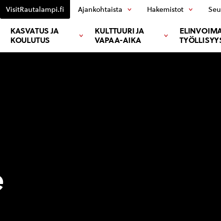
VisitRautalampi.fi
Ajankohtaista
Hakemistot
Seu
KASVATUS JA
KULTTUURI JA
ELINVOIMA
KOULUTUS
VAPAA-AIKA
TYÖLLISYY
e