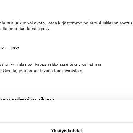
palautusluukun voi avata, joten kirjastomme palautusluukku on avattu
illa on pitkät laina-ajat. ...
2020 — 08:27
5.6.2020. Tukia voi hakea sähköisesti Vipu- palvelussa
makkeella, jota on saatavana Ruokavirasto n...
iruspandemian aikana
 yli 70-vuotiaat asioisivat kaupoissa ja apteekissa vain riskiryhmille
nviraston neuvonnan numerot t...
Yksityiskohdat
23.4.2020 — 09:18