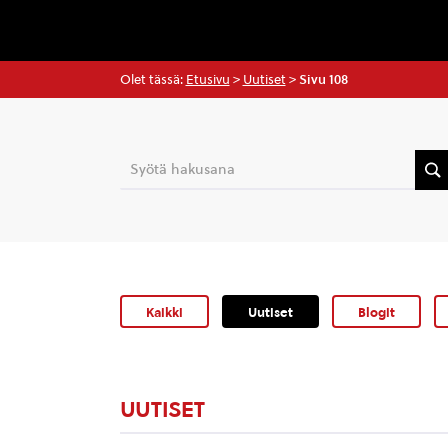
Olet tässä:
Etusivu
>
Uutiset
>
Sivu 108
Kaikki
Uutiset
Blogit
UUTISET