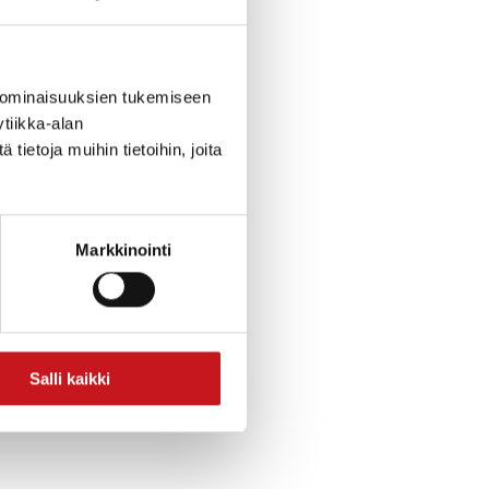
irus
 ominaisuuksien tukemiseen
tiikka-alan
ietoja muihin tietoihin, joita
Markkinointi
3.4.
Salli kaikki