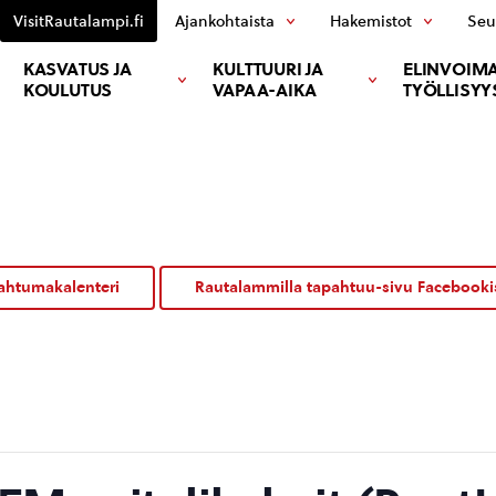
VisitRautalampi.fi
Ajankohtaista
Hakemistot
Seu
KASVATUS JA
KULTTUURI JA
ELINVOIMA
KOULUTUS
VAPAA-AIKA
TYÖLLISYY
ahtumakalenteri
Rautalammilla tapahtuu-sivu Facebooki