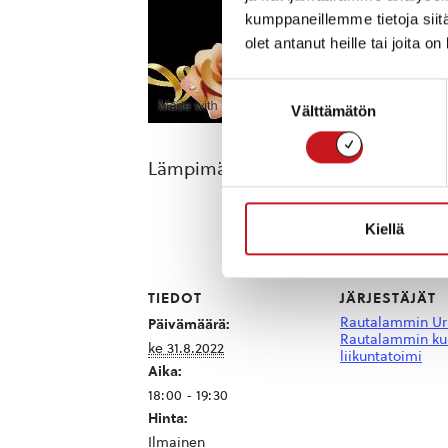
kumppaneillemme tietoja siitä
olet antanut heille tai joita o
Suostumuksen
Välttämätön
valinta
Lämpimästi tervetuloa juhlistamaan
Kiellä
TIEDOT
JÄRJESTÄJÄT
Rautalammin Urh
Päivämäärä:
Rautalammin k
ke 31.8.2022
liikuntatoimi
Aika:
18:00 - 19:30
Hinta:
Ilmainen