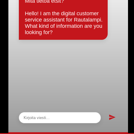
Päätöksenteko ja lähidemokratia
Päätökset, esityslistat & pöytäkirjat
Hallinto
Kunnanhallitus
Kunnanvaltuusto
Lautakunnat