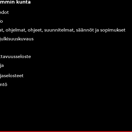
ammin kunta
edot
fo
at, ohjelmat, ohjeet, suunnitelmat, säännöt ja sopimukset
ajulkisuuskuvaus
tavuusseloste
ja
jaselosteet
yntö