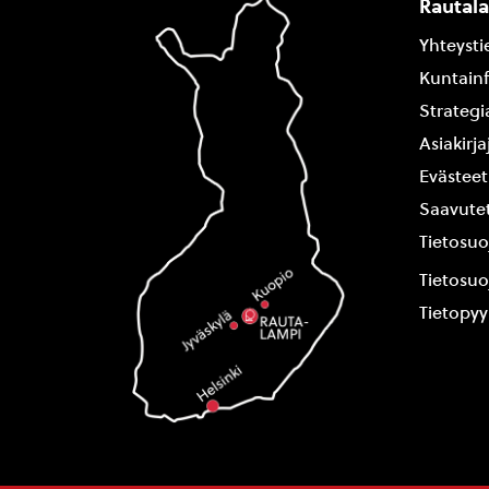
Rautal
Yhteysti
Kuntain
Strategi
Asiakirj
Evästeet
Saavutet
Tietosuo
Tietosuo
Tietopy