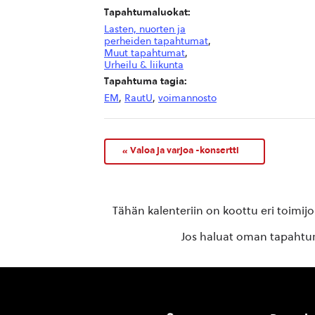
Tapahtumaluokat:
Lasten, nuorten ja
perheiden tapahtumat
,
Muut tapahtumat
,
Urheilu & liikunta
Tapahtuma tagia:
EM
,
RautU
,
voimannosto
«
Valoa ja varjoa -konsertti
Tähän kalenteriin on koottu eri toimij
Jos haluat oman tapahtuma