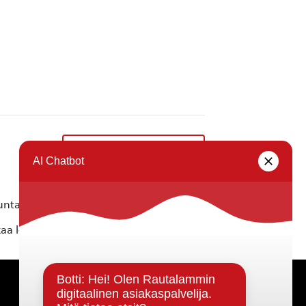
Maaottelumarssi 2022
»
ta ei vastaa tietojen oikeellisuudesta.
kaa löytyvällä
lomakkeella
.