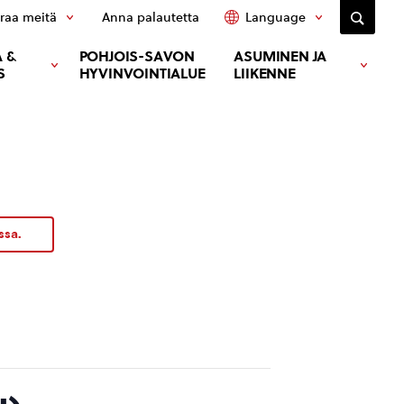
raa meitä
Anna palautetta
Language
 &
POHJOIS-SAVON
ASUMINEN JA
S
HYVINVOINTIALUE
LIIKENNE
ssa.