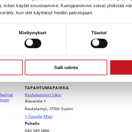
, miten käytät sivustoamme. Kumppanimme voivat yhdistää näitä t
n kerätty, kun olet käyttänyt heidän palvelujaan.
Mieltymykset
Tilastot
 nuorten urheilijoiden menestystä kakkukahvien merk
Salli valinta
TAPAHTUMAPAIKKA
eilijat
Rautalammin lukio
unnan
Alavantie 1
Rautalampi
,
77700
Suomi
+ Google Map
Puhelin
040 549 2860