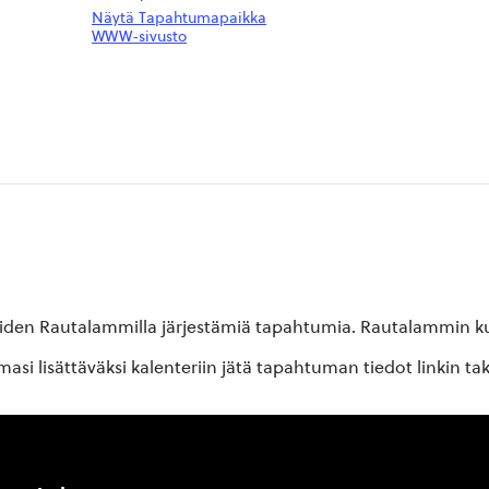
Näytä Tapahtumapaikka
WWW-sivusto
oiden Rautalammilla järjestämiä tapahtumia. Rautalammin kun
si lisättäväksi kalenteriin jätä tapahtuman tiedot linkin ta