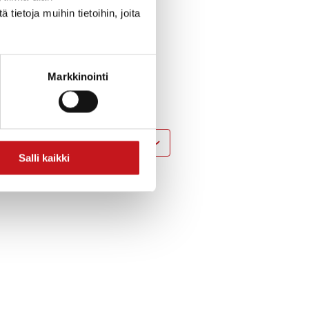
ietoja muihin tietoihin, joita
Markkinointi
eissä!
Lisää kalenteriin
Salli kaikki