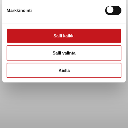
Yhteystiedot
Markkinointi
Kuntainfo
Strategiat, ohjelmat, ohjeet, suunnitelmat, säännöt ja
sopimukset
Asiakirjajulkisuuskuvaus
Salli kaikki
Evästeet
Saavutettavuusseloste
Salli valinta
Tietosuoja
Kiellä
Tietosuojaselosteet
Tietopyyntö
Päätöksenteko ja lähidemokratia
Päätökset, esityslistat & pöytäkirjat
Hallinto
Kunnanhallitus
Kunnanvaltuusto