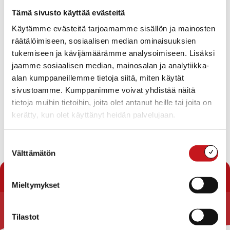
Tapahtumat
Tämä sivusto käyttää evästeitä
Ei tuloksia.
Käytämme evästeitä tarjoamamme sisällön ja mainosten
Notice
räätälöimiseen, sosiaalisen median ominaisuuksien
Tapahtuma
Ta
Tuleva
tukemiseen ja kävijämäärämme analysoimiseen. Lisäksi
Etsi
Lista
Etsi
Show
jaamme sosiaalisen median, mainosalan ja analytiikka-
Vie
Valitse
Filters
päivä.
alan kumppaneillemme tietoja siitä, miten käytät
aja
Nav
Tänään
Seuraavat
sivustoamme. Kumppanimme voivat yhdistää näitä
Tapahtumat
Edelliset
Näkymät
Tapahtu
tietoja muihin tietoihin, joita olet antanut heille tai joita on
navigointi
kerätty, kun olet käyttänyt heidän palvelujaan.
Tilaa kalenteriin
Suostumuksen
Välttämätön
valinta
Mieltymykset
Tilastot
Rautalammin kunta