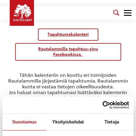
Tapahtumakalenteri
Rautalammilla tapahtuu-sivu
Facebookissa.
Tähän kalenteriin on koottu eri toimijoiden
Rautalammilla järjestämiä tapahtumia. Rautalammin
kunta ei vastaa tietojen oikeellisuudesta.
Jos haluat oman tapahtumasi lisättäväksi kalenteriin
jätä tapahtuman tiedot linkin takaa löytyvällä
lomakkeella
.
EM
Suostumus
Yksityiskohdat
Tietoja
Tapahtumat
EM