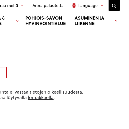
raa meitä
Anna palautetta
Language
 &
POHJOIS-SAVON
ASUMINEN JA
S
HYVINVOINTIALUE
LIIKENNE
ta ei vastaa tietojen oikeellisuudesta.
kaa löytyvällä
lomakkeella
.