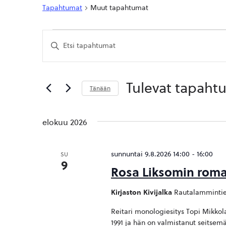
Tapahtumat
Muut tapahtumat
Tapahtumat
Tapahtumat
Syötä
Etsi
hakusana.
Etsi
aja
Tapahtumat
hakusanalla.
Näkymät
Tulevat tapaht
Tänään
navigointi
Valitse
päivä.
elokuu 2026
sunnuntai 9.8.2026 14:00
-
16:00
SU
9
Rosa Liksomin roma
Kirjaston Kivijalka
Rautalammintie
Reitari monologiesitys Topi Mikkola
1991 ja hän on valmistanut seitsem