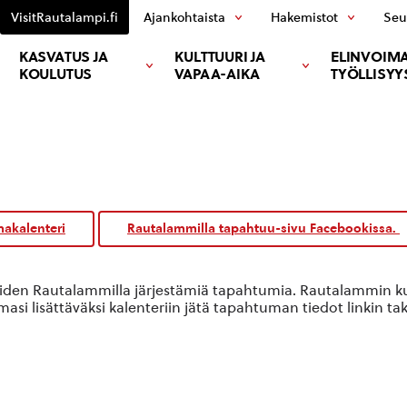
VisitRautalampi.fi
Ajankohtaista
Hakemistot
Seu
KASVATUS JA
KULTTUURI JA
ELINVOIMA
KOULUTUS
VAPAA-AIKA
TYÖLLISYY
akalenteri
Rautalammilla tapahtuu-sivu Facebookissa.
oiden Rautalammilla järjestämiä tapahtumia. Rautalammin kun
si lisättäväksi kalenteriin jätä tapahtuman tiedot linkin ta