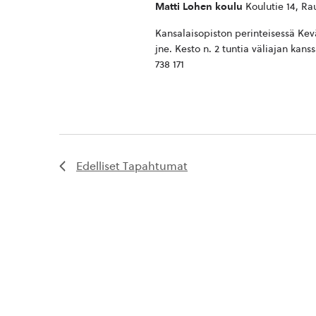
Matti Lohen koulu
Koulutie 14, R
Kansalaisopiston perinteisessä Kevät
jne. Kesto n. 2 tuntia väliajan kan
738 171
Edelliset
Tapahtumat