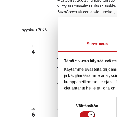
– sateen sattuessa juhlateltan suoj
viihtyisää tunnelmaa iltaan saakk
SavoGrown alueen ansioituneita […
syyskuu 2026
Suostumus
perjantai 4.9.2026 14:00
-
15:30
PE
4
Rautalammin vapaa
Tämä sivusto käyttää eväste
kokous pe 4.9. klo 1
Käytämme evästeitä tarjoama
Rautalammin kunnanvirasto
Raut
ja kävijämäärämme analysoim
kumppaneillemme tietoja siitä
Vastan seuraava avoin kokous pe 4
olet antanut heille tai joita o
kokousta ja kertomaan huomioita, 
Suostumuksen
Välttämätön
valinta
sunnuntai 6.9.2026 10:00
-
16:00
SU
6