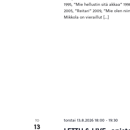
1995, ”Mie hellustin sitä akkaa” 1
2005, ”Reitari” 2009, ”Mie olen ni
Mikkola on vieraillut […]
torstai 13.8.2026 18:00
-
19:30
TO
13