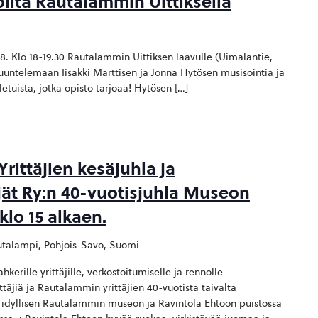
oilta Rautalammin Uittiksella
3.8. Klo 18-19.30 Rautalammin Uittiksen laavulle (Uimalantie,
uuntelemaan Iisakki Marttisen ja Jonna Hytösen musisointia ja
tuista, jotka opisto tarjoaa! Hytösen […]
ittäjien kesäjuhla ja
jät Ry:n 40-vuotisjuhla Museon
klo 15 alkaen.
talampi, Pohjois-Savo, Suomi
erille yrittäjille, verkostoitumiselle ja rennolle
täjiä ja Rautalammin yrittäjien 40-vuotista taivalta
a idyllisen Rautalammin museon ja Ravintola Ehtoon puistossa