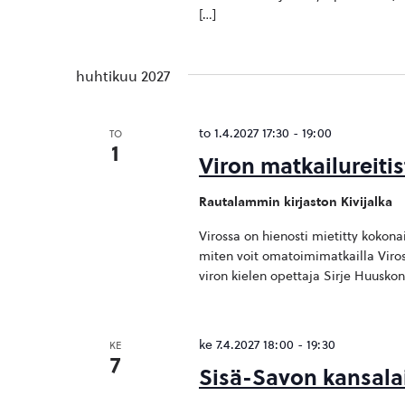
[…]
huhtikuu 2027
to 1.4.2027 17:30
-
19:00
TO
1
Viron matkailureitis
Rautalammin kirjaston Kivijalka
Virossa on hienosti mietitty kokonai
miten voit omatoimimatkailla Viross
viron kielen opettaja Sirje Huuskon
ke 7.4.2027 18:00
-
19:30
KE
7
Sisä-Savon kansala