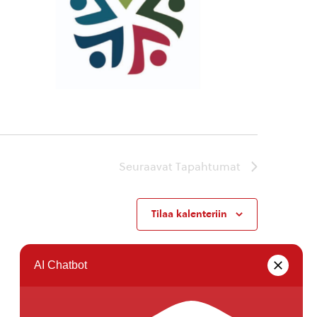
Seuraavat
Tapahtumat
Tilaa kalenteriin