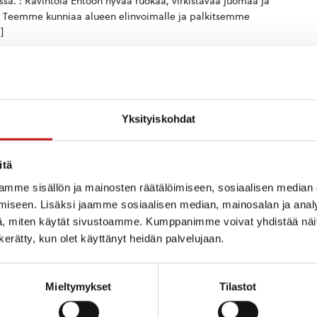
issa. : Ravintola Ehtoon hyvää ruokaa, virkistävää juomaa ja
a. Teemme kunniaa alueen elinvoimalle ja palkitsemme
]
Yksityiskohdat
-ajanasukastoimikunnan avoin
itä
4
mme sisällön ja mainosten räätälöimiseen, sosiaalisen median
alampi, Suomi
iseen. Lisäksi jaamme sosiaalisen median, mainosalan ja analy
, miten käytät sivustoamme. Kumppanimme voivat yhdistää näitä t
.9.2026 klo 14 alkaen kunnanvirastolla. Tervetuloa seuraamaan
n kerätty, kun olet käyttänyt heidän palvelujaan.
toiveita vapaa-ajan asukkaiden näkökulmasta. Kahvitarjoilu
Mieltymykset
Tilastot