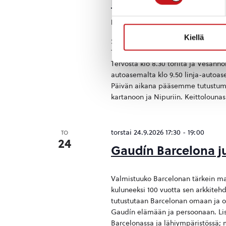
Kartanokierros Rau
Rautalampi
Rautalammintie 4, Rau
Kiellä
Sisä-Savon perinneyhdistys ry. järje
Tänä vuonna tutustumme Rautalammi
Tervosta klo 8.30 torilta ja Vesanno
autoasemalta klo 9.50 linja-autoas
Päivän aikana pääsemme tutustuma
kartanoon ja Nipuriin. Keittolounas 
torstai 24.9.2026 17:30
-
19:00
TO
24
Gaudín Barcelona j
Valmistuuko Barcelonan tärkein ma
kuluneeksi 100 vuotta sen arkkite
tutustutaan Barcelonan omaan ja oma
Gaudín elämään ja persoonaan. Lisä
Barcelonassa ja lähiympäristössä; 