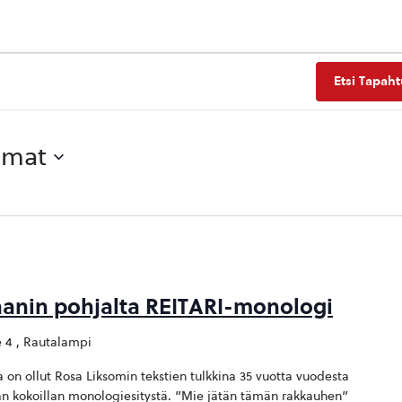
Etsi Tapah
umat
anin pohjalta REITARI-monologi
 4 , Rautalampi
 on ollut Rosa Liksomin tekstien tulkkina 35 vuotta vuodesta
än kokoillan monologiesitystä. ”Mie jätän tämän rakkauhen”