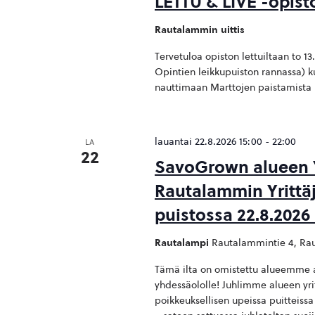
LETTU & LIVE -opist
Rautalammin uittis
Tervetuloa opiston lettuiltaan to 1
Opintien leikkupuiston rannassa) k
nauttimaan Marttojen paistamista le
lauantai 22.8.2026 15:00
-
22:00
LA
22
SavoGrown alueen Yr
Rautalammin Yrittä
puistossa 22.8.2026 
Rautalampi
Rautalammintie 4, Rau
Tämä ilta on omistettu alueemme ahk
yhdessäololle! Juhlimme alueen yrit
poikkeuksellisen upeissa puitteiss