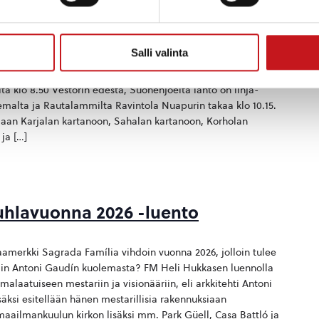
talammilla
talampi, Pohjois-Savo, Suomi
Salli valinta
stää vuosittain tutustumisretkiä sisäsavolaiseen kulttuuriin.
n kartanoihin sunnuntaina 6.9.2026. Linja-auto lähtee
lta klo 8.50 Vestorin edestä, Suonenjoelta lähtö on linja-
emalta ja Rautalammilta Ravintola Nuapurin takaa klo 10.15.
an Karjalan kartanoon, Sahalan kartanoon, Korholan
ja […]
uhlavuonna 2026 -luento
amerkki Sagrada Família vihdoin vuonna 2026, jolloin tulee
hdin Antoni Gaudín kuolemasta? FM Heli Hukkasen luennolla
laatuiseen mestariin ja visionääriin, eli arkkitehti Antoni
ksi esitellään hänen mestarillisia rakennuksiaan
maailmankuulun kirkon lisäksi mm. Park Güell, Casa Battló ja