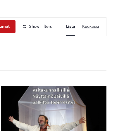
Tapahtuma
tumat
Show Filters
Lista
Kuukausi
Views
Navigation