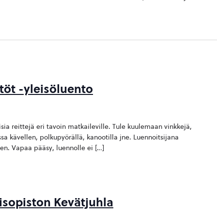
töt -yleisöluento
sia reittejä eri tavoin matkaileville. Tule kuulemaan vinkkejä,
a kävellen, polkupyörällä, kanootilla jne. Luennoitsijana
en. Vapaa pääsy, luennolle ei […]
isopiston Kevätjuhla