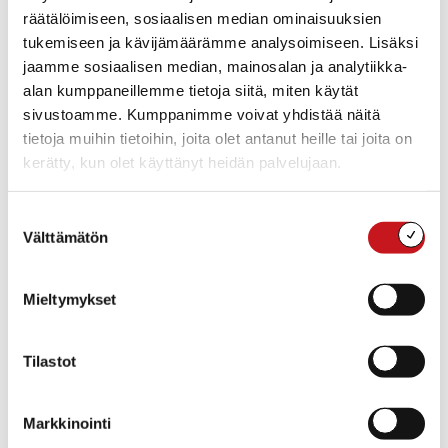
räätälöimiseen, sosiaalisen median ominaisuuksien
tukemiseen ja kävijämäärämme analysoimiseen. Lisäksi
jaamme sosiaalisen median, mainosalan ja analytiikka-
TIEDOT
JÄRJESTÄJÄ
alan kumppaneillemme tietoja siitä, miten käytät
Sisä-Savon kansalaisopisto
Päivämäärä:
sivustoamme. Kumppanimme voivat yhdistää näitä
to 1.4.2027
tietoja muihin tietoihin, joita olet antanut heille tai joita on
Aika:
kerätty, kun olet käyttänyt heidän palvelujaan.
17:30 - 19:00
Tapahtumaluokat:
Hyvinvointi
,
Koulutus
,
Suostumuksen
Luento
,
Muut tapahtumat
Välttämätön
valinta
Tapahtuma tagia:
Luento kansalaisopisto
Mieltymykset
TAPAHTUMAPAIKKA
Rautalammin kirjaston Kivijalka
Tilastot
«
Sisä-Savon kansalaisopiston
Markkinointi
Ruokajakelu
Kevätnäyttely
»