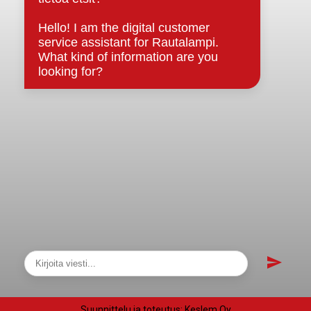
Asiakirjajulkisuuskuvaus
Evästeet
Saavutettavuusseloste
Tietosuoja
Tietosuojaselosteet
Tietopyyntö
Päätöksenteko ja lähidemokratia
Päätökset, esityslistat & pöytäkirjat
Hallinto
Kunnanhallitus
Kunnanvaltuusto
Lautakunnat