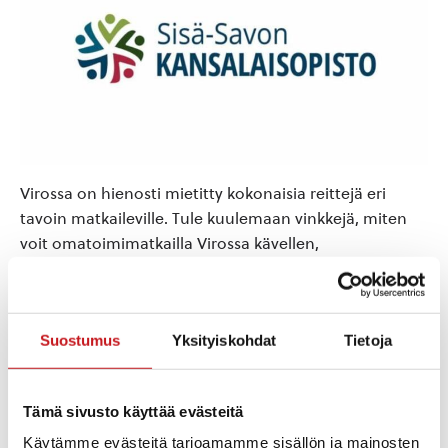
Virossa on hienosti mietitty kokonaisia reittejä eri
tavoin matkaileville. Tule kuulemaan vinkkejä, miten
voit omatoimimatkailla Virossa kävellen,
polkupyörällä, kanootilla jne. Luennoitsijana viron
kielen opettaja Sirje Huuskonen. Vapaa pääsy,
luennolle ei tarvitse ilmoittautua etukäteen.
Suostumus
Yksityiskohdat
Tietoja
Tervetuloa!
Tämä sivusto käyttää evästeitä
Lisää kalenteriin
Käytämme evästeitä tarjoamamme sisällön ja mainosten