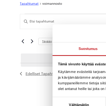
Tapahtumat
voimannosto
Tapahtumat
Tapahtumat
Syötä
Etsi
hakusana.
Etsi
aja
Tapahtumat
hakusanalla.
Näkymät
Tuleva
Tänään
navigointi
Valitse
Suostumus
päivä.
Tämä sivusto käyttää eväste
Käytämme evästeitä tarjoama
Edelliset
Tapahtumat
ja kävijämäärämme analysoim
kumppaneillemme tietoja siitä
olet antanut heille tai joita o
Suostumuksen
Välttämätön
valinta