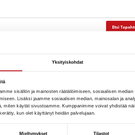
Etsi Tapah
Yksityiskohdat
Ei tuloksia.
Notice
itä
mme sisällön ja mainosten räätälöimiseen, sosiaalisen median
iseen. Lisäksi jaamme sosiaalisen median, mainosalan ja analy
, miten käytät sivustoamme. Kumppanimme voivat yhdistää näitä t
n kerätty, kun olet käyttänyt heidän palvelujaan.
Mieltymykset
Tilastot