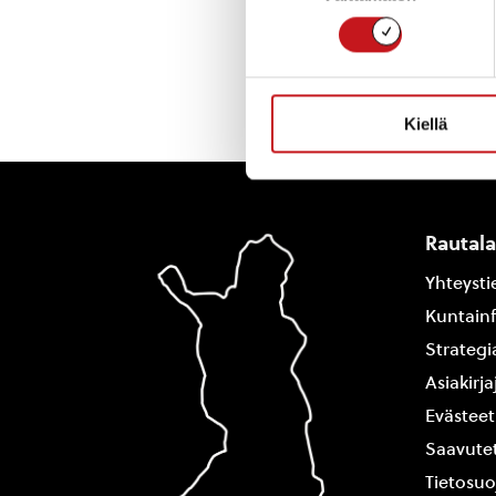
Kiellä
Rautal
Yhteysti
Kuntain
Strategi
Asiakirj
Evästeet
Saavutet
Tietosuo