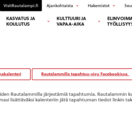
VisitRautalampi.fi
Ajankohtaista
Hakemistot
Seu
KASVATUS JA
KULTTUURI JA
ELINVOIMA
KOULUTUS
VAPAA-AIKA
TYÖLLISYY
akalenteri
Rautalammilla tapahtuu-sivu Facebookissa.
oiden Rautalammilla järjestämiä tapahtumia. Rautalammin kun
si lisättäväksi kalenteriin jätä tapahtuman tiedot linkin ta