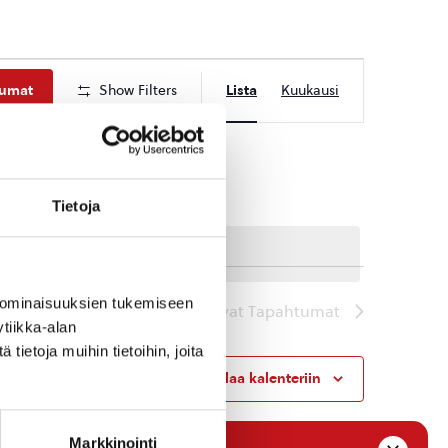
Tapahtuma
tumat
Show Filters
Lista
Kuukausi
Views
Navigation
Tietoja
 ominaisuuksien tukemiseen
Seuraavat
Tapahtumat
tiikka-alan
ietoja muihin tietoihin, joita
Tilaa kalenteriin
Markkinointi