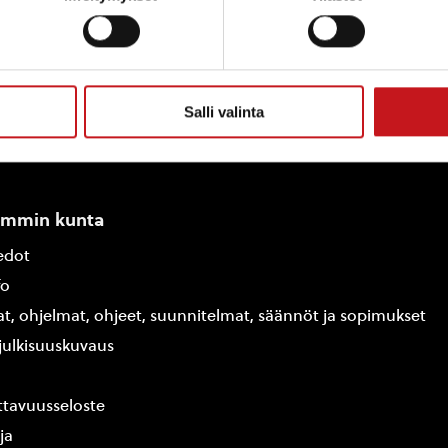
Salli valinta
ammin kunta
edot
fo
at, ohjelmat, ohjeet, suunnitelmat, säännöt ja sopimukset
ajulkisuuskuvaus
tavuusseloste
ja