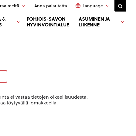
raa meitä
Anna palautetta
Language
 &
POHJOIS-SAVON
ASUMINEN JA
S
HYVINVOINTIALUE
LIIKENNE
ta ei vastaa tietojen oikeellisuudesta.
kaa löytyvällä
lomakkeella
.