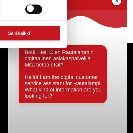
Salli kaikki
Päätöksenteko ja lähidemokratia
Päätökset, esityslistat & pöytäkirjat
Hallinto
Kunnanhallitus
Kunnanvaltuusto
Lautakunnat