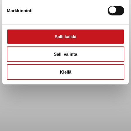
Yhteystiedot
Markkinointi
Kuntainfo
Strategiat, ohjelmat, ohjeet, suunnitelmat, säännöt ja
sopimukset
Asiakirjajulkisuuskuvaus
Salli kaikki
Evästeet
Saavutettavuusseloste
Salli valinta
Tietosuoja
Kiellä
Tietosuojaselosteet
Tietopyyntö
Päätöksenteko ja lähidemokratia
Päätökset, esityslistat & pöytäkirjat
Hallinto
Kunnanhallitus
Kunnanvaltuusto