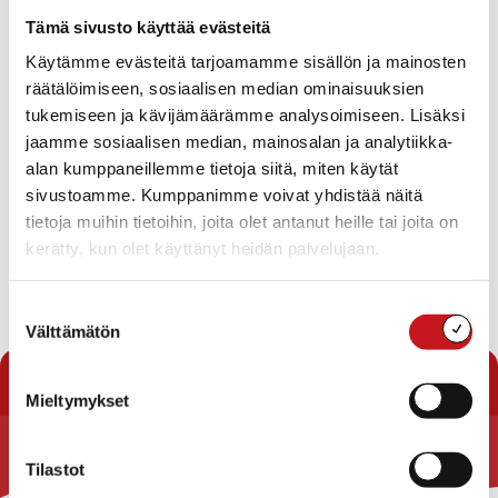
Tapahtumat
Tämä sivusto käyttää evästeitä
Ei tuloksia.
Käytämme evästeitä tarjoamamme sisällön ja mainosten
Notice
räätälöimiseen, sosiaalisen median ominaisuuksien
Tapahtuma
Ta
Tuleva
tukemiseen ja kävijämäärämme analysoimiseen. Lisäksi
Etsi
Lista
Etsi
Show
jaamme sosiaalisen median, mainosalan ja analytiikka-
Vie
Valitse
Filters
päivä.
alan kumppaneillemme tietoja siitä, miten käytät
aja
Nav
Tänään
Seuraavat
sivustoamme. Kumppanimme voivat yhdistää näitä
Tapahtumat
Edelliset
Näkymät
Tapahtu
tietoja muihin tietoihin, joita olet antanut heille tai joita on
navigointi
kerätty, kun olet käyttänyt heidän palvelujaan.
Tilaa kalenteriin
Suostumuksen
Välttämätön
valinta
Mieltymykset
Tilastot
Rautalammin kunta