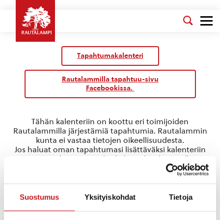
Tapahtumakalenteri
Rautalammilla tapahtuu-sivu
Facebookissa.
Tähän kalenteriin on koottu eri toimijoiden
Rautalammilla järjestämiä tapahtumia. Rautalammin
kunta ei vastaa tietojen oikeellisuudesta.
Jos haluat oman tapahtumasi lisättäväksi kalenteriin
jätä tapahtuman tiedot linkin takaa löytyvällä
lomakkeella
.
Runon ja laulun rautalampi
Suostumus
Yksityiskohdat
Tietoja
Tapahtumat
Runon ja laulun rautalampi