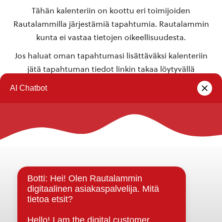
Tähän kalenteriin on koottu eri toimijoiden
Rautalammilla järjestämiä tapahtumia. Rautalammin
kunta ei vastaa tietojen oikeellisuudesta.
Jos haluat oman tapahtumasi lisättäväksi kalenteriin
jätä tapahtuman tiedot linkin takaa löytyvällä
lomakkeella
.
Rautalammin kunta
Yhteystiedot
Kuntainfo
Strategiat, ohjelmat, ohjeet, suunnitelmat, säännöt ja
sopimukset
Asiakirjajulkisuuskuvaus
Evästeet