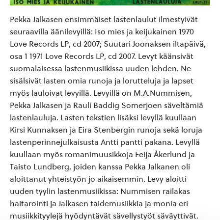
Pekka Jalkasen ensimmäiset lastenlaulut ilmestyivät
seuraavilla äänilevyillä: Iso mies ja keijukainen 1970
Love Records LP, cd 2007; Suutari Joonaksen iltapäivä,
osa 1 1971 Love Records LP, cd 2007. Levyt käänsivät
suomalaisessa lastenmusiikissa uuden lehden. Ne
sisälsivät lasten omia runoja ja lorutteluja ja lapset
myös lauloivat levyillä. Levyillä on M.A.Nummisen,
Pekka Jalkasen ja Rauli Baddig Somerjoen säveltämiä
lastenlauluja. Lasten tekstien lisäksi levyllä kuullaan
Kirsi Kunnaksen ja Eira Stenbergin runoja sekä loruja
lastenperinnejulkaisusta Antti pantti pakana. Levyllä
kuullaan myös romanimuusikkoja Feija Åkerlund ja
Taisto Lundberg, joiden kanssa Pekka Jalkanen oli
aloittanut yhteistyön jo aikaisemmin. Levy aloitti
uuden tyylin lastenmusiikissa: Nummisen railakas
haitarointi ja Jalkasen taidemusiikkia ja monia eri
musiikkityylejä hyödyntävät sävellystyöt säväyttivät.