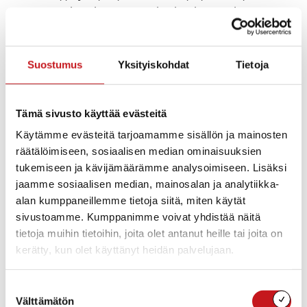
Iso mies ja keijukainen pysyikin levylistojen kymmenen
parhaan joukossa yli vuoden. Numminen aloitti jänis-
ja lastenmusiikkiuransa levyn siivittämänä.
Suostumus
Yksityiskohdat
Tietoja
Nyt rautalampilaiset muusikot esittävät oman
versionsa noin kymmenestä laulusta. Mukana ovat Aki
Virta kitaransa kanssa, Nelle Karjalainen haitareineen
Tämä sivusto käyttää evästeitä
ja Anttu Röntynen raspikurkkuineen ja banjoineen.
Käytämme evästeitä tarjoamamme sisällön ja mainosten
Mukana on myös Pekka Jalkanen säestämässä Nellen
räätälöimiseen, sosiaalisen median ominaisuuksien
haikean kaunista Haitulaa.
tukemiseen ja kävijämäärämme analysoimiseen. Lisäksi
jaamme sosiaalisen median, mainosalan ja analytiikka-
Kuvassa Iso mies ja keijukainen -levyn kansi, jonka
alan kumppaneillemme tietoja siitä, miten käytät
ovat tehneet Pekka Jalkanen ja Pirjo Heikkinen.
sivustoamme. Kumppanimme voivat yhdistää näitä
tietoja muihin tietoihin, joita olet antanut heille tai joita on
kerätty, kun olet käyttänyt heidän palvelujaan.
Lisää kalenteriin
Suostumuksen
Välttämätön
valinta